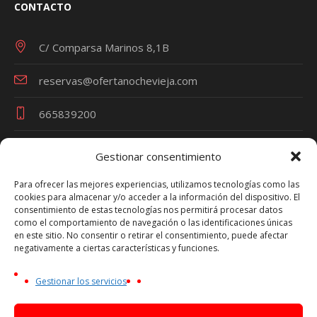
CONTACTO
C/ Comparsa Marinos 8,1B
reservas@ofertanochevieja.com
665839200
Gestionar consentimiento
Términos y Condiciones
Para ofrecer las mejores experiencias, utilizamos tecnologías como las
cookies para almacenar y/o acceder a la información del dispositivo. El
Política de Privacidad
consentimiento de estas tecnologías nos permitirá procesar datos
Política de Cookies
como el comportamiento de navegación o las identificaciones únicas
en este sitio. No consentir o retirar el consentimiento, puede afectar
Aviso Legal
negativamente a ciertas características y funciones.
Oferta Nochevieja es una marca de VIAJES TRAVEL
Gestionar los servicios
PARTY - Nº Licencia Turística CV-m1692A
NIF Persona Física - 44753270P