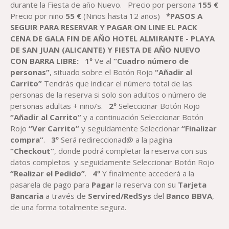
durante la Fiesta de año Nuevo.
Precio por persona
155
€
Precio por niño
55
€
(Niños hasta 12 años)
*PASOS A
SEGUIR PARA RESERVAR
Y PAGAR
ON LINE
EL
PACK
C
ENA
DE GALA
FIN DE AÑO
HOTEL ALMIRANTE - PLAYA
DE SAN JUAN (
ALICANTE
)
Y FIESTA DE
AÑO
NUEVO
CON BARRA LIBRE:
1º
Ve al
“Cuadro número de
personas”
, situado sobre el Botón Rojo
“Añadir al
Carrito”
Tendrás que indicar el número total de las
personas de la reserva si solo son adultos o número de
personas adultas + niño/s.
2º
Seleccionar Botón Rojo
“Añadir al Carrito”
y a continuación Seleccionar Botón
Rojo
“Ver Carrito”
y seguidamente Seleccionar
“Finalizar
compra”
.
3º
Será redireccionad@ a la pagina
“Checkout”
, donde podrá completar la reserva con sus
datos completos y seguidamente Seleccionar Botón Rojo
“Realizar el Pedido”
.
4º
Y finalmente accederá a la
pasarela de pago para
Paga
r
la reserva con su
T
arjeta
Bancaria
a través de
Servired/RedSys
del
Banco BBVA
,
de una forma totalmente segura.