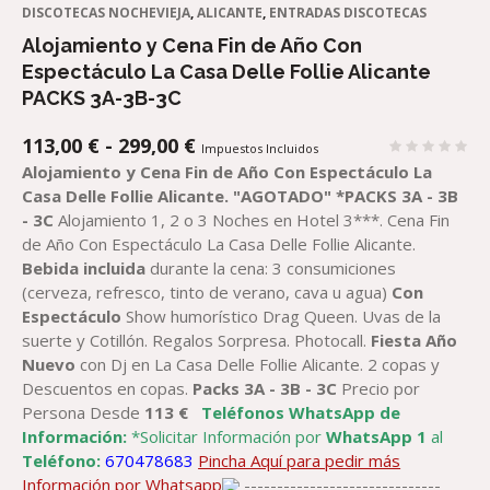
DISCOTECAS NOCHEVIEJA
,
ALICANTE
,
ENTRADAS DISCOTECAS
Alojamiento y Cena Fin de Año Con
Espectáculo La Casa Delle Follie Alicante
PACKS 3A-3B-3C
RANGO
113,00
€
-
299,00
€
Impuestos Incluidos
DE
Alojamiento y Cena Fin de Año Con Espectáculo La
PRECIOS:
Casa Delle Follie Alicante.
"AGOTADO"
*PACKS 3A - 3B
DESDE
- 3C
Alojamiento 1, 2 o 3 Noches en Hotel 3***. Cena Fin
113,00 €
de Año Con Espectáculo La Casa Delle Follie Alicante.
HASTA
Bebida incluida
durante la cena: 3 consumiciones
299,00 €
(cerveza, refresco, tinto de verano, cava u agua)
Con
Espectáculo
Show humorístico Drag Queen. Uvas de la
suerte y Cotillón. Regalos Sorpresa. Photocall.
Fiesta Año
Nuevo
con Dj en La Casa Delle Follie Alicante. 2 copas y
Descuentos en copas.
Packs 3A - 3B - 3C
Precio por
Persona Desde
113 €
Teléfonos WhatsApp de
Información:
*Solicitar Información por
WhatsApp 1
al
Teléfono:
670478683
Pincha Aquí para pedir más
Información por Whatsapp
------------------------------