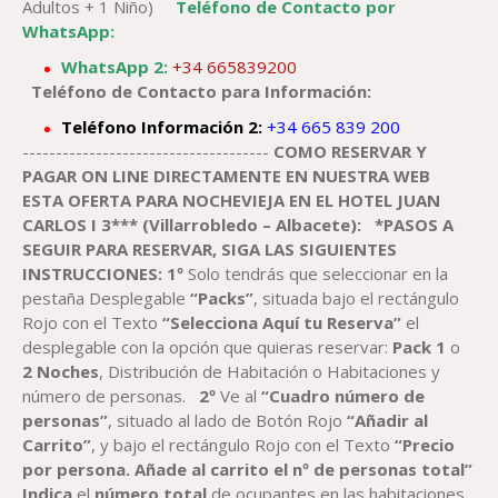
Adultos + 1 Niño)
Teléfono de Contacto por
WhatsApp:
WhatsApp 2:
+34 665839200
Teléfono de Contacto para Información:
Teléfono Información 2:
+34 665 839 200
-------------------------------------
COMO RESERVAR Y
PAGAR ON LINE DIRECTAMENTE EN NUESTRA WEB
ESTA OFERTA PARA NOCHEVIEJA EN EL
HOTEL JUAN
CARLOS I 3*** (Villarrobledo – Albacete)
:
*PASOS A
SEGUIR PARA RESERVAR, SIGA LAS SIGUIENTES
INSTRUCCIONES:
1º
Solo tendrás que seleccionar en la
pestaña Desplegable
“Packs”
, situada bajo el rectángulo
Rojo con el Texto
“Selecciona Aquí tu Reserva”
el
desplegable con la opción que quieras reservar:
Pack
1
o
2
Noches
, Distribución de Habitación o Habitaciones y
número de personas.
2º
Ve al
“Cuadro número de
personas”
, situado al lado de Botón Rojo
“Añadir al
Carrito”
, y bajo el rectángulo Rojo con el Texto
“Precio
por persona. Añade al carrito el nº de personas total”
Indica
el
número total
de ocupantes en las habitaciones