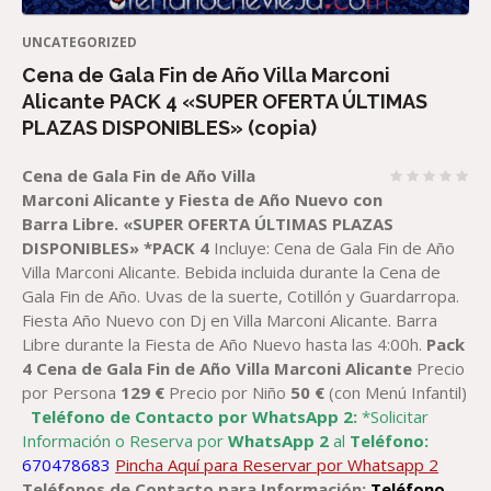
UNCATEGORIZED
Cena de Gala Fin de Año Villa Marconi
Alicante PACK 4 «SUPER OFERTA ÚLTIMAS
PLAZAS DISPONIBLES» (copia)
Cena
de Gala
Fin de Año
Villa
Marconi
Alicante
y Fiesta de
Año
Nuevo con
Barra Libre
.
«SUPER OFERTA ÚLTIMAS PLAZAS
DISPONIBLES»
*PACK
4
Incluye: Cena de Gala Fin de Año
Villa Marconi Alicante. Bebida incluida durante la Cena de
Gala Fin de Año. Uvas de la suerte, Cotillón y Guardarropa.
Fiesta Año Nuevo con Dj en Villa Marconi Alicante. Barra
Libre durante la Fiesta de Año Nuevo hasta las 4:00h.
Pack
4
Cena
de Gala
Fin de Año
Villa Marconi
Alicante
Precio
por Persona
129
€
Precio por Niño
5
0
€
(con Menú Infantil)
Teléfono de Contacto por WhatsApp 2:
*Solicitar
Información o Reserva por
WhatsApp 2
al
Teléfono:
670478683
Pincha Aquí para Reservar por Whatsapp 2
Teléfonos de Contacto para Información:
Teléfono