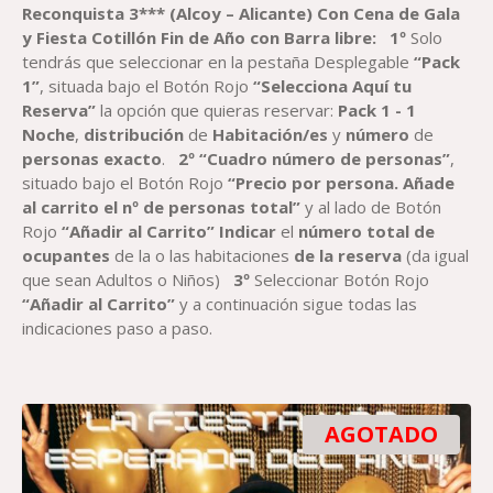
Reconquista
3*** (Alcoy – Alicante)
Con Cena de Gala
y Fiesta Cotillón Fin de Año con Barra libre
:
1º
Solo
tendrás que seleccionar en la pestaña Desplegable
“Pack
1”
, situada bajo el Botón Rojo
“Selecciona Aquí tu
Reserva”
la opción que quieras reservar:
Pack
1 - 1
Noche
,
distribución
de
Habitación
/es
y
número
de
personas exacto
.
2º “Cuadro número de personas”
,
situado bajo el Botón Rojo
“Precio por persona. Añade
al carrito el nº de personas total”
y al lado de Botón
Rojo
“Añadir al Carrito”
Indicar
el
número total de
ocupantes
de la o las habitaciones
de la reserva
(da igual
que sean Adultos o Niños)
3º
Seleccionar Botón Rojo
“Añadir al Carrito”
y a continuación sigue todas las
indicaciones paso a paso.
AGOTADO