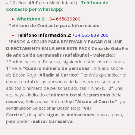
a 12 años
49
€
(con Menú Infantil)
Teléfono de
Contacto por WhatsApp:
WhatsApp 2:
+34 665839200
Teléfono de Contacto para Información:
Teléfono Información 2:
+34 665 839 200
*PASOS A SEGUIR PARA RESERVAR Y PAGAR
ON LINE
DIRECTAMENTE EN LA WEB ESTE PACK
Cena de Gala Fin
de Año
Salón Germanells (
Rafelbuñol
-
Valencia)
:
*Podrás hacer tu Reserva, siguiendo estas instrucciones:
1º
Ve al
“Cuadro número de personas”
, situado sobre
de Botón Rojo
“Añadir al Carrito”
Tendrás que indicar el
número total de las personas de la reserva si solo son
adultos o número de personas adultas + niño/s.
2º
Una
vez hayas indicado el
número total
de
personas
de la
reserva,
Seleccionar Botón Rojo
“Añadir al Carrito”
y a
continuación Seleccionar Botón Rojo
“Ver
Carrito”,
después
sigue
las
indicaciones
, paso a paso,
para poder
realizar tu reserva
.