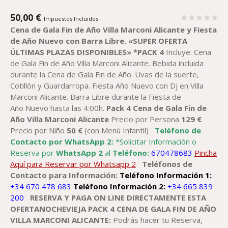
50,00
€
Impuestos Incluidos
Cena
de Gala
Fin de Año
Villa Marconi
Alicante
y Fiesta
de
Año
Nuevo con Barra Libre
.
«SUPER OFERTA
ÚLTIMAS PLAZAS DISPONIBLES»
*PACK
4
Incluye: Cena
de Gala Fin de Año Villa Marconi Alicante. Bebida incluida
durante la Cena de Gala Fin de Año. Uvas de la suerte,
Cotillón y Guardarropa. Fiesta Año Nuevo con Dj en Villa
Marconi Alicante. Barra Libre durante la Fiesta de
Año Nuevo hasta las 4:00h.
Pack
4
Cena
de Gala
Fin de
Año
Villa Marconi
Alicante
Precio por Persona
129
€
Precio por Niño
5
0
€
(con Menú Infantil)
Teléfono de
Contacto por WhatsApp 2:
*Solicitar Información o
Reserva por
WhatsApp 2
al
Teléfono:
670478683
Pincha
Aquí para Reservar por Whatsapp 2
Teléfonos de
Contacto para Información:
Teléfono Información 1:
+34 670 478 683
Teléfono Información 2:
+34 665 839
200
RESERVA Y PAGA ON LINE DIRECTAMENTE ESTA
OFERTANOCHEVIEJA PACK 4 CENA DE GALA FIN DE AÑO
VILLA MARCONI ALICANTE:
Podrás hacer tu Reserva,