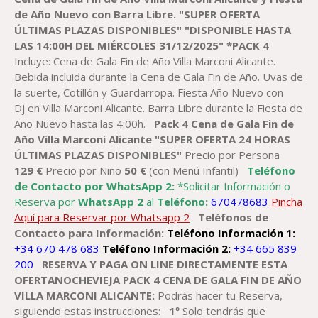
de Año Nuevo con Barra Libre.
"SUPER OFERTA
ÚLTIMAS PLAZAS DISPONIBLES"
"DISPONIBLE HASTA
LAS 14:00H DEL MIÉRCOLES 31/12/2025"
*PACK
4
Incluye: Cena de Gala Fin de Año Villa Marconi Alicante.
Bebida incluida durante la Cena de Gala Fin de Año. Uvas de
la suerte, Cotillón y Guardarropa. Fiesta Año Nuevo con
Dj en Villa Marconi Alicante. Barra Libre durante la Fiesta de
Año Nuevo hasta las 4:00h.
Pack 4
Cena
de Gala
Fin de
Año
Villa Marconi
Alicante
"SUPER OFERTA 24 HORAS
ÚLTIMAS PLAZAS DISPONIBLES"
Precio por Persona
129
€
Precio por Niño
5
0
€
(con Menú Infantil)
Teléfono
de Contacto por WhatsApp 2:
*Solicitar Información o
Reserva por
WhatsApp 2
al
Teléfono:
670478683
Pincha
Aquí para Reservar por Whatsapp 2
Teléfonos de
Contacto para Información:
Teléfono Información 1:
+34 670 478 683
Teléfono Información 2:
+34 665 839
200
RESERVA Y PAGA ON LINE DIRECTAMENTE ESTA
OFERTANOCHEVIEJA PACK 4 CENA DE GALA FIN DE AÑO
VILLA MARCONI ALICANTE:
Podrás hacer tu Reserva,
siguiendo estas instrucciones:
1º
Solo tendrás que