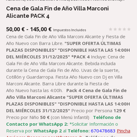
Cena de Gala Fin de Año Villa Marconi
Alicante PACK 4
RANGO
50,00
€
-
145,00
€
Impuestos Incluidos
DE
Cena de Gala Fin de Año Villa Marconi Alicante y Fiesta de
PRECIOS:
Año Nuevo con Barra Libre.
"SUPER OFERTA ÚLTIMAS
DESDE
PLAZAS DISPONIBLES"
"DISPONIBLE HASTA LAS 14:00H
50,00 €
DEL MIÉRCOLES 31/12/2025"
*PACK
4
Incluye: Cena de
HASTA
Gala Fin de Año Villa Marconi Alicante. Bebida incluida
145,00 €
durante la Cena de Gala Fin de Año. Uvas de la suerte,
Cotillón y Guardarropa. Fiesta Año Nuevo con Dj en Villa
Marconi Alicante. Barra Libre durante la Fiesta de
Año Nuevo hasta las 4:00h.
Pack 4
Cena
de Gala
Fin de
Año
Villa Marconi
Alicante
"SUPER OFERTA ÚLTIMAS
PLAZAS DISPONIBLES"
"DISPONIBLE HASTA LAS 14:00H
DEL MIÉRCOLES 31/12/2025"
Precio por Persona
129
€
Precio por Niño
5
0
€
(con Menú Infantil)
Teléfono de
Contacto por WhatsApp 2:
*Solicitar Información o
Reserva por
WhatsApp 2
al
Teléfono:
670478683
Pincha