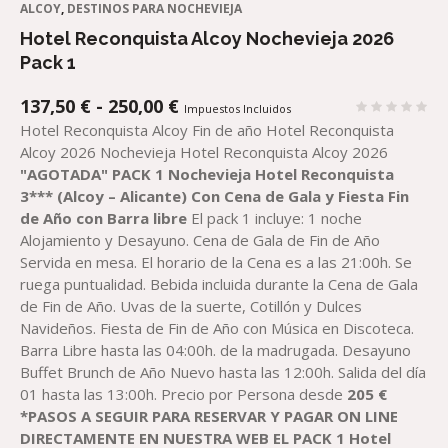
ALCOY
,
DESTINOS PARA NOCHEVIEJA
Hotel Reconquista Alcoy Nochevieja 2026
Pack 1
RANGO
137,50
€
-
250,00
€
Impuestos Incluidos
DE
Hotel Reconquista Alcoy Fin de año Hotel Reconquista
PRECIOS:
Alcoy 2026 Nochevieja Hotel Reconquista Alcoy 2026
DESDE
"AGOTADA"
PACK 1 Nochevieja H
otel Reconquista
137,50 €
3*** (Alcoy – Alicante)
Con Cena de Gala y Fiesta Fin
HASTA
de Año con Barra libre
El pack 1 incluye: 1 noche
250,00 €
Alojamiento y Desayuno. Cena de Gala de Fin de Año
Servida en mesa. El horario de la Cena es a las 21:00h. Se
ruega puntualidad. Bebida incluida durante la Cena de Gala
de Fin de Año. Uvas de la suerte, Cotillón y Dulces
Navideños. Fiesta de Fin de Año con Música en Discoteca.
Barra Libre hasta las 04:00h. de la madrugada. Desayuno
Buffet Brunch de Año Nuevo hasta las 12:00h. Salida del día
01 hasta las 13:00h. Precio por Persona desde
205
€
*PASOS A SEGUIR PARA RESERVAR
Y PAGAR
ON LINE
DIRECTAMENTE EN NUESTRA WEB
EL
PACK
1
H
otel