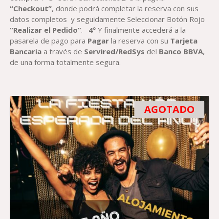
“Checkout”
, donde podrá completar la reserva con sus
datos completos y seguidamente Seleccionar Botón Rojo
“Realizar el Pedido”
.
4º
Y finalmente accederá a la
pasarela de pago para
Paga
r
la reserva con su
T
arjeta
Bancaria
a través de
Servired/RedSys
del
Banco BBVA
,
de una forma totalmente segura.
AGOTADO