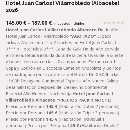
Hotel Juan Carlos I Villarrobledo (Albacete)
2026
RANGO
145,00
€
-
187,00
€
Impuestos Incluidos
DE
Hotel Juan Carlos I Villarrobledo Albacete
Fin de Año
PRECIOS:
Hotel Juan Carlos I Villarrobledo
"AGOTADO"
El pack
DESDE
incluye: Alojamiento 1 o 2 Noches en Hotel Juan Carlos I
145,00 €
3*** o Hotel Ideal 3***. Cena de Gala Fin de Año servida
HASTA
en mesa. Bebida incluida durante la cena. Uvas de la suerte
187,00 €
y brindis con cava en las 12 campanadas. Entrada con 1
Copa y Cotillón en Discoteca Camelot. Chocolate y Bollitos
de madrugada (en la cafetería del Hotel). De 09:00h a las
11:00h Desayuno Continental Especial Año Nuevo. Salida
de la habitación después del Desayuno Continental
Especial Año Nuevo. Nochevieja
Hotel Juan Carlos I
Villarrobledo Albacete
.
*PRECIOS PACK 1 NOCHE:
Precio por Persona
145
€
(Habitación Doble 2 personas)
Precio por Persona
145
€
(Habitación Triple 3 personas)
Precio por Persona
145
€
(Habitación Individual 1
personas) Precio por Persona
145
€
(Habitación Doble 2