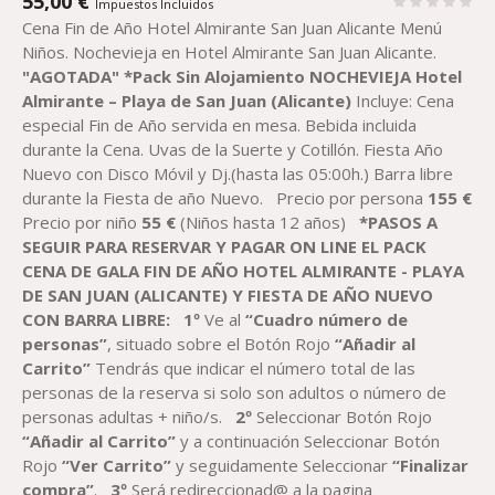
55,00
€
Impuestos Incluidos
Cena Fin de Año Hotel Almirante San Juan Alicante Menú
Niños. Nochevieja en Hotel Almirante San Juan Alicante.
"AGOTADA"
*
Pack Sin Alojamiento
NOCHEVIEJA
Hotel
Almirante – Playa de San Juan (Alicante)
Incluye: Cena
especial Fin de Año servida en mesa. Bebida incluida
durante la Cena. Uvas de la Suerte y Cotillón. Fiesta Año
Nuevo con Disco Móvil y Dj.(hasta las 05:00h.) Barra libre
durante la Fiesta de año Nuevo.
Precio por persona
155
€
Precio por niño
55
€
(Niños hasta 12 años)
*PASOS A
SEGUIR PARA RESERVAR
Y PAGAR
ON LINE
EL
PACK
C
ENA
DE GALA
FIN DE AÑO
HOTEL ALMIRANTE - PLAYA
DE SAN JUAN (
ALICANTE
)
Y FIESTA DE
AÑO
NUEVO
CON BARRA LIBRE:
1º
Ve al
“Cuadro número de
personas”
, situado sobre el Botón Rojo
“Añadir al
Carrito”
Tendrás que indicar el número total de las
personas de la reserva si solo son adultos o número de
personas adultas + niño/s.
2º
Seleccionar Botón Rojo
“Añadir al Carrito”
y a continuación Seleccionar Botón
Rojo
“Ver Carrito”
y seguidamente Seleccionar
“Finalizar
compra”
.
3º
Será redireccionad@ a la pagina