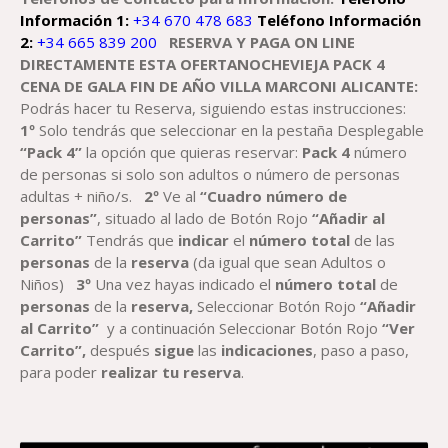
Información 1:
+34 670 478 683
Teléfono Información
2:
+34 665 839 200
RESERVA Y PAGA ON LINE
DIRECTAMENTE ESTA OFERTANOCHEVIEJA PACK 4
CENA DE GALA FIN DE AÑO VILLA MARCONI ALICANTE:
Podrás hacer tu Reserva, siguiendo estas instrucciones:
1º
Solo tendrás que seleccionar en la pestaña Desplegable
“Pack 4”
la opción que quieras reservar:
Pack 4
número
de personas si solo son adultos o número de personas
adultas + niño/s.
2º
Ve al
“Cuadro número de
personas”
, situado al lado de Botón Rojo
“Añadir al
Carrito”
Tendrás que
indicar
el
número total
de las
personas
de la
reserva
(da igual que sean Adultos o
Niños)
3º
Una vez hayas indicado el
número total
de
personas
de la
reserva,
Seleccionar Botón Rojo
“Añadir
al Carrito”
y a continuación Seleccionar Botón Rojo
“Ver
Carrito”,
después
sigue
las
indicaciones
, paso a paso,
para poder
realizar tu reserva
.