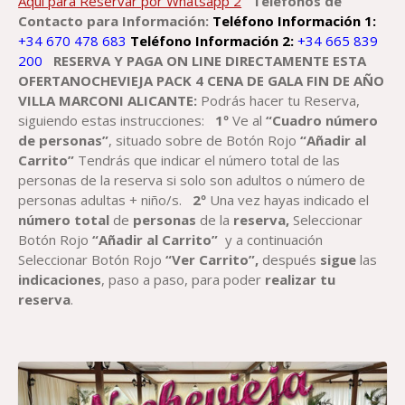
Aquí para Reservar por Whatsapp 2
Teléfonos de
Contacto para Información:
Teléfono Información 1:
+34 670 478 683
Teléfono Información 2:
+34 665 839
200
RESERVA Y PAGA ON LINE DIRECTAMENTE ESTA
OFERTANOCHEVIEJA PACK 4 CENA DE GALA FIN DE AÑO
VILLA MARCONI ALICANTE:
Podrás hacer tu Reserva,
siguiendo estas instrucciones:
1º
Ve al
“Cuadro número
de personas”
, situado sobre de Botón Rojo
“Añadir al
Carrito”
Tendrás que indicar el número total de las
personas de la reserva si solo son adultos o número de
personas adultas + niño/s.
2º
Una vez hayas indicado el
número total
de
personas
de la
reserva,
Seleccionar
Botón Rojo
“Añadir al Carrito”
y a continuación
Seleccionar Botón Rojo
“Ver Carrito”,
después
sigue
las
indicaciones
, paso a paso, para poder
realizar tu
reserva
.