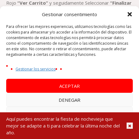
Rojo
“Ver Carrito”
y seguidamente Seleccionar
“Finalizar
compra”
.
Gestionar consentimiento
Para ofrecer las mejores experiencias, utilizamos tecnologías como las
cookies para almacenar y/o acceder a la información del dispositivo. El
consentimiento de estas tecnologías nos permitirá procesar datos
AGOTADO
como el comportamiento de navegación o las identificaciones únicas
en este sitio. No consentir o retirar el consentimiento, puede afectar
negativamente a ciertas características y funciones.
Gestionar los servicios
ACEPTAR
DENEGAR
VER PREFERENCIAS
Aquí puedes encontrar la fiesta de nochevieja que
mejor se adapte a ti para celebrar la última noche del
Política de cookies
Política de Privacidad
Aviso Legal
año.