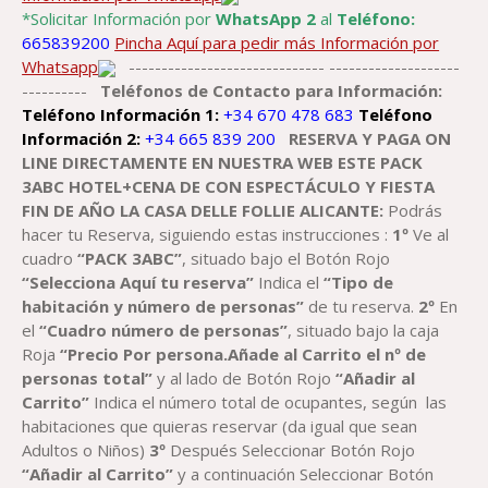
*Solicitar Información por
WhatsApp 2
al
Teléfono:
665839200
Pincha Aquí para pedir más Información por
Whatsapp
------------------------------ --------------------
----------
Teléfonos de Contacto para Información:
Teléfono Información 1:
+34 670 478 683
Teléfono
Información 2:
+34 665 839 200
RESERVA Y PAGA ON
LINE DIRECTAMENTE EN NUESTRA WEB ESTE PACK
3ABC
HOTEL+
CENA
DE CON ESPECTÁCULO
Y FIESTA
FIN DE AÑO
LA CASA DELLE FOLLIE
ALICANTE
:
Podrás
hacer tu Reserva, siguiendo estas instrucciones :
1º
Ve al
cuadro
“PACK 3ABC”
, situado bajo el Botón Rojo
“Selecciona Aquí tu reserva”
Indica el
“Tipo de
habitación y número de personas”
de tu reserva.
2º
En
el
“Cuadro número de personas”
, situado bajo la caja
Roja
“Precio Por persona.Añade al Carrito el nº de
personas total”
y al lado de Botón Rojo
“Añadir al
Carrito”
Indica el número total de ocupantes, según las
habitaciones que quieras reservar (da igual que sean
Adultos o Niños)
3º
Después Seleccionar Botón Rojo
“Añadir al Carrito”
y a continuación Seleccionar Botón