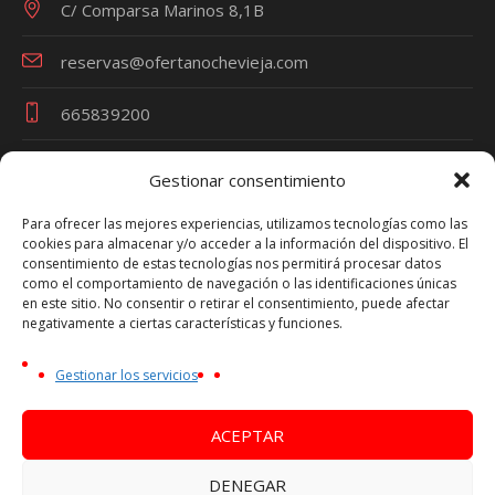
C/ Comparsa Marinos 8,1B
reservas@ofertanochevieja.com
665839200
Gestionar consentimiento
Términos y Condiciones
Para ofrecer las mejores experiencias, utilizamos tecnologías como las
cookies para almacenar y/o acceder a la información del dispositivo. El
Política de Privacidad
consentimiento de estas tecnologías nos permitirá procesar datos
Política de Cookies
como el comportamiento de navegación o las identificaciones únicas
en este sitio. No consentir o retirar el consentimiento, puede afectar
Aviso Legal
negativamente a ciertas características y funciones.
Oferta Nochevieja es una marca de VIAJES TRAVEL
Gestionar los servicios
PARTY - Nº Licencia Turística CV-m1692A
NIF Persona Física - 44753270P
ACEPTAR
DENEGAR