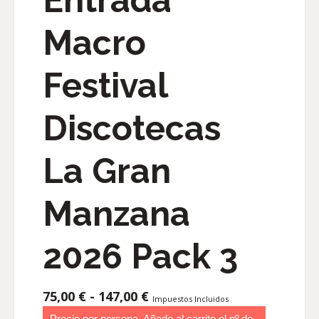
Macro
Festival
Discotecas
La Gran
Manzana
2026 Pack 3
RANGO
75,00
€
-
147,00
€
Impuestos Incluidos
DE
Precio por persona. Añade al carrito el nº de