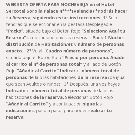
WEB ESTA OFERTA PARA NOCHEVIEJA
en el
Hotel
Sercotel
Sorolla Palace 4****(Valencia)
*Podrás hacer
tu Reserva, siguiendo estas instrucciones
:
1º
Solo
tendrás que seleccionar en la pestaña Desplegable
“Packs”
, situada bajo el Botón Rojo
“Selecciona Aquí tu
Reserva”
la opción que quieras reservar:
Pack
1
Noche
,
distribución
de
Habitación
/es
y
número
de
personas
exacto
.
2º
Ve al
“Cuadro número de personas”
,
situado bajo el Botón Rojo
“Precio por persona. Añade
al carrito el nº de personas total”
y al lado de Botón
Rojo
“Añadir al Carrito”
Indicar
el
número total de
personas
de la o las habitaciones
de la reserva
(da igual
que sean Adultos o Niños)
3º
Después, una vez hayas
Indicado
el
número total de personas
de la o las
habitaciones
de la reserva,
Seleccionar Botón Rojo
“Añadir al Carrito”
y a continuación
sigue
las
indicaciones
, paso a paso, para poder
realizar tu
reserva
.