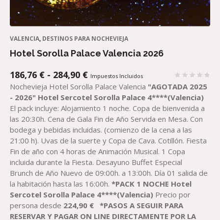
VALENCIA
,
DESTINOS PARA NOCHEVIEJA
Hotel Sorolla Palace Valencia 2026
RANGO
186,76
€
-
284,90
€
Impuestos Incluidos
DE
Nochevieja Hotel Sorolla Palace Valencia
"AGOTADA 2025
PRECIOS:
- 2026"
Hotel
Sercotel
Sorolla Palace 4****(Valencia)
DESDE
El pack incluye: Alojamiento 1 noche. Copa de bienvenida a
186,76 €
las 20:30h. Cena de Gala Fin de Año Servida en Mesa. Con
HASTA
bodega y bebidas incluidas. (comienzo de la cena a las
284,90 €
21:00 h). Uvas de la suerte y Copa de Cava. Cotillón. Fiesta
Fin de año con 4 horas de Animación Musical. 1 Copa
incluida durante la Fiesta. Desayuno Buffet Especial
Brunch de Año Nuevo de 09:00h. a 13:00h. Día 01 salida de
la habitación hasta las 16:00h.
*PACK 1 NOCHE Hotel
Sercotel
Sorolla Palace 4****(Valencia)
Precio por
persona desde
224,90
€
*PASOS A SEGUIR PARA
RESERVAR Y PAGAR ON LINE DIRECTAMENTE POR LA