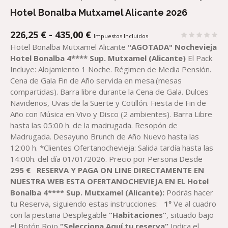
Hotel Bonalba Mutxamel Alicante 2026
RANGO
226,25
€
-
435,00
€
Impuestos Incluidos
DE
Hotel Bonalba Mutxamel Alicante
"AGOTADA"
Nochevieja
PRECIOS:
Hotel Bonalba 4**** Sup. Mutxamel (Alicante)
El Pack
DESDE
Incluye: Alojamiento 1 Noche. Régimen de Media Pensión.
226,25 €
Cena de Gala Fin de Año servida en mesa.(mesas
HASTA
compartidas). Barra libre durante la Cena de Gala. Dulces
435,00 €
Navideños, Uvas de la Suerte y Cotillón. Fiesta de Fin de
Año con Música en Vivo y Disco (2 ambientes). Barra Libre
hasta las 05:00 h. de la madrugada. Resopón de
Madrugada. Desayuno Brunch de Año Nuevo hasta las
12:00 h. *Clientes Ofertanochevieja: Salida tardía hasta las
14:00h. del día 01/01/2026. Precio por Persona Desde
29
5
€
RESERVA Y PAGA ON LINE DIRECTAMENTE EN
NUESTRA WEB ESTA
OFERTA
NOCHEVIEJA
EN EL
Hotel
Bonalba 4**** Sup.
Mutxamel (Alicante)
:
Podrás hacer
tu Reserva, siguiendo estas instrucciones:
1º
Ve al cuadro
con la pestaña Desplegable
“Habitaciones”
, situado bajo
el Botón Rojo
“Selecciona Aquí tu reserva”
Indica el