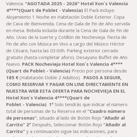
Valencia.
"AGOTADA 2025 - 2026"
Hotel Xon´s Valencia
4****(Quart de Poblet - Valencia)
El Pack incluye:
Alojamiento 1 Noche en Habitación Doble Exterior. Copa
de Cava de Bienvenida. Cena de Gala de Fin de Año servida
en mesa. Bebida incluida durante la Cena de Gala de Fin de
Año. Uvas de la suerte y Cotillón de Nochevieja. Fiesta de
Fin de año con Música en Vivo a cargo del Músico Héctor
de Césare, hasta las 03:00h. Parking exterior cerrado
gratuito (hasta completar aforo). Desayuno Buffet de Año
Nuevo.
PACK Nochevieja Hotel Xon´s Valencia 4****
(Quart de Poblet - Valencia)
Precio por persona desde
18
5 €
(Habitación Doble 2 Adultos)
PASOS A SEGUIR,
COMO RESERVAR Y PAGAR ON LINE DIRECTAMENTE EN
NUESTRA WEB ESTA OFERTA PARA NOCHEVIEJA EN EL
Hotel Xon´s Valencia 4****(Quart de
Poblet
-
Valencia)
1º
Solo tendrás que indicar el número
total de personas de tu Reserva en el
“Cuadro número
de personas”
, situado al lado de Botón Rojo
“Añadir al
Carrito”
2º
Después, Seleccionar Botón Rojo
“Añadir al
Carrito”
y a continuación sigue las indicaciones, para