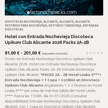
DISCOTECAS NOCHEVIEJA
,
ALICANTE
,
ALICANTE
,
ALICANTE
,
DESTINOS PARA NOCHEVIEJA
,
DESTINOS TARDEVIEJA
,
ENTRADAS
DISCOTECAS
Hotel con Entrada Nochevieja Discoteca
Upikum Club Alicante 2026 Packs 2A-2B
RANGO
81,00
€
-
201,00
€
Impuestos Incluidos
DE
Hotel con Entrada Nochevieja Discoteca Upikum Club
PRECIOS:
Alicante 2026. Hotel con Entrada Nochevieja Discoteca
DESDE
Upikum Club Alicante Packs 2A-2B Entrada Nochevieja
81,00 €
Upikum Club Alicante.
*
PACKS
2
A - 2B
Hotel Leuka 3***
+
HASTA
Entrada
Nochevieja +
1
Copa + Cotillón en Discoteca
201,00 €
Upikum Club Alicante
Alojamiento 1 o 2 Noches en Hotel
Leuka 3*** (en zona de marcha) Salida del Hotel Leuka
3*** Hasta las 15:00h. día 01/01/2026 (Consultar
disponibilidad) Entrada Nochevieja Discoteca Upikum Club
Alicante. Con 1 Copa en Discoteca Upikum Club Alicante.