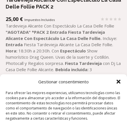
Delle Follie PACK 2
25,00
€
Impuestos Incluidos
Tardevieja Alicante Con Espectáculo La Casa Delle Follie
"AGOTADA"
*PACK
2
Entrada
Fiesta Tardevieja
Alicante
Con Espectáculo
La Casa Delle Follie
.
Incluye:
Entrada
Fiesta Tardevieja Alicante La Casa Delle Follie.
Hora:
18:30h a 20:30h. Con
Espectáculo
Show
humorístico Drag Queen. Uvas de la suerte y Cotillón.
Photocall y Regalos sorpresa.
Fiesta Tardevieja
con Dj La
Casa Delle Follie Alicante.
Bebida incluida:
3
consumiciones (cerveza, refresco, tinto de verano, cava o
Gestionar consentimiento
agua) 1 copa y Descuentos en copas.
Pack
2
Precio por
Persona
25
€
Teléfono de Contacto por WhatsApp 2:
Para ofrecer las mejores experiencias, utilizamos tecnologías como las
*Solicitar Información o Reserva por
WhatsApp 2
al
cookies para almacenar y/o acceder a la información del dispositivo. El
Teléfono:
670478683
Pincha Aquí para Reservar por
consentimiento de estas tecnologías nos permitirá procesar datos
Whatsapp 2
Teléfonos de Contacto para
como el comportamiento de navegación o las identificaciones únicas
Información:
Teléfono Información 1:
+34 670 478 683
en este sitio. No consentir o retirar el consentimiento, puede afectar
negativamente a ciertas características y funciones.
Teléfono Información 2:
+34 665 839 200
RESERVA Y
PAGA ON LINE DIRECTAMENTE EN NUESTRA WEB ESTE