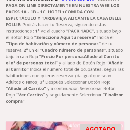
PAGA
ON LINE DIRECTAMENTE EN NUESTRA WEB LOS
PACK
S
1A - 1B - 1C
HOTEL+
COMIDA
CON
ESPECTÁCULO
Y TARDEVIEJA ALICANTE
LA CASA DELLE
FOLLIE
:
Podrás hacer tu Reserva, siguiendo estas
instrucciones :
1º
Ve al cuadro
“PACK 1ABC”
, situado bajo
el Botón Rojo
“Selecciona Aquí tu reserva”
Indica el
“Tipo de habitación y número de personas”
de tu
reserva.
2º
En el
“Cuadro número de personas”
, situado
bajo la caja Roja
“Precio Por persona.Añade al Carrito
el nº de personas total”
y al lado de Botón Rojo
“Añadir
al Carrito”
Indica el número total de ocupantes, según las
habitaciones que quieras reservar (da igual que sean
Adultos o Niños)
3º
Después Seleccionar Botón Rojo
“Añadir al Carrito”
y a continuación Seleccionar Botón
Rojo
“Ver Carrito”
y seguidamente Seleccionar
“Finalizar
compra”
.
AGOTADO