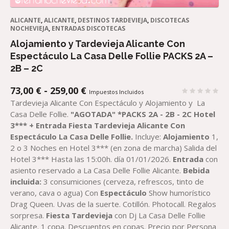
ALICANTE
,
ALICANTE
,
DESTINOS TARDEVIEJA
,
DISCOTECAS
NOCHEVIEJA
,
ENTRADAS DISCOTECAS
Alojamiento y Tardevieja Alicante Con
Espectáculo La Casa Delle Follie PACKS 2A –
2B – 2C
RANGO
73,00
€
-
259,00
€
Impuestos Incluidos
DE
Tardevieja Alicante Con Espectáculo y Alojamiento y La
PRECIOS:
Casa Delle Follie.
"AGOTADA"
*PACK
S
2A - 2B - 2C
Hotel
DESDE
3*** + E
ntrada
Fiesta Tardevieja Alicante
Con
73,00 €
Espectáculo
La Casa Delle Follie
.
Incluye:
Alojamiento
1,
HASTA
2 o 3 Noches en Hotel 3*** (en zona de marcha) Salida del
259,00 €
Hotel 3*** Hasta las 15:00h. día 01/01/2026.
Entrada
con
asiento reservado a La Casa Delle Follie Alicante.
Bebida
incluida:
3 consumiciones (cerveza, refrescos, tinto de
verano, cava o agua) Con
Espectáculo
Show humorístico
Drag Queen. Uvas de la suerte. Cotillón. Photocall. Regalos
sorpresa.
Fiesta Tardevieja
con Dj La Casa Delle Follie
Alicante. 1 copa. Descuentos en copas. Precio por Persona