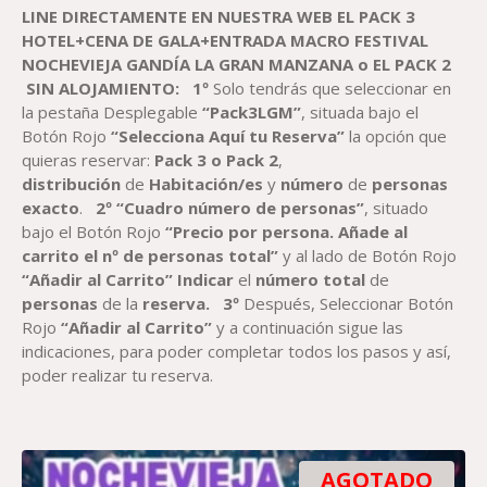
LINE DIRECTAMENTE EN NUESTRA WEB EL PACK
3
HOTEL+CENA DE GALA+ENTRADA
MACRO FESTIVAL
NOCHEVIEJA GANDÍA
LA GRAN MANZANA o EL PACK 2
SIN ALOJAMIENTO
:
1º
Solo tendrás que seleccionar en
la pestaña Desplegable
“Pack3LGM”
, situada bajo el
Botón Rojo
“Selecciona Aquí tu Reserva”
la opción que
quieras reservar:
Pack 3 o Pack 2
,
distribución
de
Habitación
/es
y
número
de
personas
exacto
.
2º “Cuadro número de personas”
, situado
bajo el Botón Rojo
“Precio por persona. Añade al
carrito el nº de personas total”
y al lado de Botón Rojo
“Añadir al Carrito”
Indicar
el
número total
de
personas
de la
reserva
.
3º
Después, Seleccionar Botón
Rojo
“Añadir al Carrito”
y a continuación sigue las
indicaciones, para poder completar todos los pasos y así,
poder realizar tu reserva.
AGOTADO