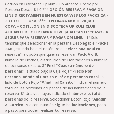
Cotillón en Discoteca Upikum Club Alicante. Precio por
Persona Desde
81
€
*
1
ª OPCIÓN RESERVA
Y PAGA
ON
LINE DIRECTAMENTE EN NUESTRA WEB
LOS
PACKS
2A -
2B
HOTEL
LEUKA
3***
+ ENTRADA
NOCHEVIEJA + 1
COPA + COTILLÓN EN DISCOTECA UPIKUM CLUB
ALICANTE
DE
OFERTANOCHEVIEJA
ALICANTE:
*PASOS A
SEGUIR PARA RESERVAR
Y PAGAR
ON LINE
:
1º
Solo
tendrás que seleccionar en la pestaña Desplegable
“Packs
2AB”
, situada bajo el Botón Rojo
“Selecciona Aquí tu
reserva”
la opción que quieras reservar:
Pack
A o B
,
número de Noches, distribución de Habitaciones y número
de personas exacto.
2º
En el
“Cuadro número de
personas”
, situado bajo la Caja Roja
“Precio Por
Persona. Añade al Carrito el nº de personas total”
al
lado de Botón Rojo
“Añadir al Carrito”
Indicar el número
total de las personas ocupantes de las habitaciones de la
reserva.
3º
Una vez hayas indicado el
número total
de
personas
de la
reserva,
Seleccionar Botón Rojo
“Añadir
al Carrito”
y a continuación
sigue
las
indicaciones
, paso
a paso, para poder
realizar tu reserva
.