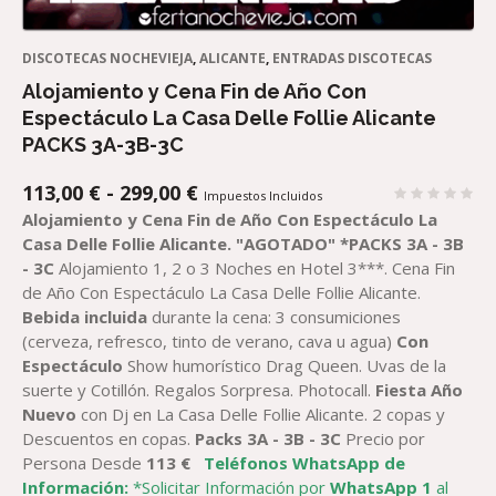
DISCOTECAS NOCHEVIEJA
,
ALICANTE
,
ENTRADAS DISCOTECAS
Alojamiento y Cena Fin de Año Con
Espectáculo La Casa Delle Follie Alicante
PACKS 3A-3B-3C
RANGO
113,00
€
-
299,00
€
Impuestos Incluidos
DE
Alojamiento y Cena Fin de Año Con Espectáculo La
PRECIOS:
Casa Delle Follie Alicante.
"AGOTADO"
*PACKS 3A - 3B
DESDE
- 3C
Alojamiento 1, 2 o 3 Noches en Hotel 3***. Cena Fin
113,00 €
de Año Con Espectáculo La Casa Delle Follie Alicante.
HASTA
Bebida incluida
durante la cena: 3 consumiciones
299,00 €
(cerveza, refresco, tinto de verano, cava u agua)
Con
Espectáculo
Show humorístico Drag Queen. Uvas de la
suerte y Cotillón. Regalos Sorpresa. Photocall.
Fiesta Año
Nuevo
con Dj en La Casa Delle Follie Alicante. 2 copas y
Descuentos en copas.
Packs 3A - 3B - 3C
Precio por
Persona Desde
113 €
Teléfonos WhatsApp de
Información:
*Solicitar Información por
WhatsApp 1
al