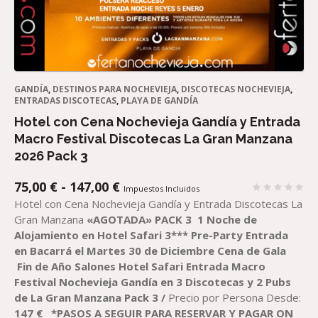
GANDÍA
,
DESTINOS PARA NOCHEVIEJA
,
DISCOTECAS NOCHEVIEJA
,
ENTRADAS DISCOTECAS
,
PLAYA DE GANDÍA
Hotel con Cena Nochevieja Gandía y Entrada
Macro Festival Discotecas La Gran Manzana
2026 Pack 3
RANGO
75,00
€
-
147,00
€
Impuestos Incluidos
DE
Hotel con Cena Nochevieja Gandía y Entrada Discotecas La
PRECIOS:
Gran Manzana
«AGOTADA»
PACK
3
1 Noche de
DESDE
Alojamiento en Hotel Safari 3***
Pre-Party Entrada
75,00 €
en Bacarrá el Martes 30 de Diciembre
Cena de Gala
HASTA
Fin de Año Salones Hotel Safari
Entrada Macro
147,00 €
Festival Nochevieja Gandía en 3 Discotecas y 2 Pubs
de La Gran Manzana
P
ack 3 /
Precio por Persona Desde:
1
47
€
*PASOS A SEGUIR PARA RESERVAR
Y PAGAR
ON