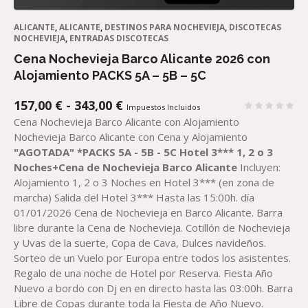
ALICANTE
,
ALICANTE
,
DESTINOS PARA NOCHEVIEJA
,
DISCOTECAS
NOCHEVIEJA
,
ENTRADAS DISCOTECAS
Cena Nochevieja Barco Alicante 2026 con
Alojamiento PACKS 5A – 5B – 5C
RANGO
157,00
€
-
343,00
€
Impuestos Incluidos
DE
Cena Nochevieja Barco Alicante con Alojamiento
PRECIOS:
Nochevieja Barco Alicante con Cena y Alojamiento
DESDE
"AGOTADA"
*PACK
S
5A - 5B - 5C
Hotel 3*** 1, 2 o 3
157,00 €
Noches+
Cena
de Nochevieja Barco
Alicante
Incluyen:
HASTA
Alojamiento 1, 2 o 3 Noches en Hotel 3*** (en zona de
343,00 €
marcha) Salida del Hotel 3*** Hasta las 15:00h. día
01/01/2026 Cena de Nochevieja en Barco Alicante. Barra
libre durante la Cena de Nochevieja. Cotillón de Nochevieja
y Uvas de la suerte, Copa de Cava, Dulces navideños.
Sorteo de un Vuelo por Europa entre todos los asistentes.
Regalo de una noche de Hotel por Reserva. Fiesta Año
Nuevo a bordo con Dj en en directo hasta las 03:00h. Barra
Libre de Copas durante toda la Fiesta de Año Nuevo.