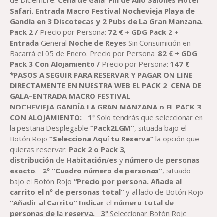
HASTA
Safari.
Entrada
Macro Festival Nochevieja
Playa de
147,00 €
Gandía
en
3 Discotecas y 2 Pubs de
La Gran Manzana
.
Pack 2 /
Precio por Persona:
72
€
+ GDG
Pack 2 +
Entrada
General
Noche de Reyes
Sin Consumición en
Bacarrá el 05 de Enero. Precio por Persona:
82
€
+ GDG
Pack
3 Con Alojamiento /
Precio por Persona:
147
€
*PASOS A SEGUIR PARA RESERVAR
Y PAGAR
ON LINE
DIRECTAMENTE EN NUESTRA WEB EL PACK
2
CENA DE
GALA+ENTRADA
MACRO FESTIVAL
NOCHEVIEJA GANDÍA
LA GRAN MANZANA o EL PACK 3
CON ALOJAMIENTO
:
1º
Solo tendrás que seleccionar en
la pestaña Desplegable
“Pack2LGM”
, situada bajo el
Botón Rojo
“Selecciona Aquí tu Reserva”
la opción que
quieras reservar:
Pack 2 o Pack 3
,
distribución
de
Habitación
/es
y
número
de
personas
exacto
.
2º “Cuadro número de personas”
, situado
bajo el Botón Rojo
“Precio por persona. Añade al
carrito el nº de personas total”
y al lado de Botón Rojo
“Añadir al Carrito”
Indicar
el
número total de
personas de la reserva.
3º
Seleccionar Botón Rojo