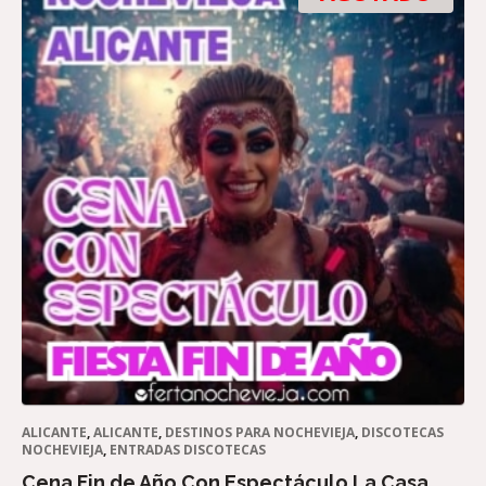
ALICANTE
,
ALICANTE
,
DESTINOS PARA NOCHEVIEJA
,
DISCOTECAS
NOCHEVIEJA
,
ENTRADAS DISCOTECAS
Cena Fin de Año Con Espectáculo La Casa