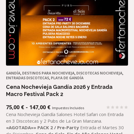
GANDÍA
,
DESTINOS PARA NOCHEVIEJA
,
DISCOTECAS NOCHEVIEJA
,
ENTRADAS DISCOTECAS
,
PLAYA DE GANDÍA
Cena Nochevieja Gandía 2026 y Entrada
Macro Festival Pack 2
RANGO
75,00
€
-
147,00
€
Impuestos Incluidos
DE
Cena Nochevieja Gandía Salones Hotel Safari con Entrada
PRECIOS:
en 3 Discotecas y 2 Pubs de La Gran Manzana.
DESDE
«AGOTADA»»
PACK
2 /
Pre-Party
Entrada el Martes 30
75,00 €
de Diciembre.
Cena de Gala
Fin de Año
Salones
Hotel