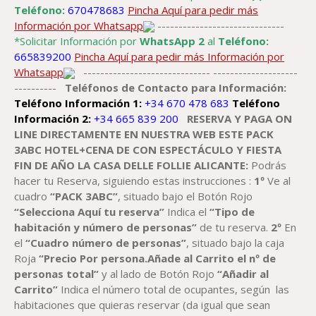
Teléfono:
670478683
Pincha Aquí para pedir más
Información por Whatsapp
------------------------------
*Solicitar Información por
WhatsApp 2
al
Teléfono:
665839200
Pincha Aquí para pedir más Información por
Whatsapp
------------------------------ --------------------
----------
Teléfonos de Contacto para Información:
Teléfono Información 1:
+34 670 478 683
Teléfono
Información 2:
+34 665 839 200
RESERVA Y PAGA ON
LINE DIRECTAMENTE EN NUESTRA WEB ESTE PACK
3ABC
HOTEL+
CENA
DE CON ESPECTÁCULO
Y FIESTA
FIN DE AÑO
LA CASA DELLE FOLLIE
ALICANTE
:
Podrás
hacer tu Reserva, siguiendo estas instrucciones :
1º
Ve al
cuadro
“PACK 3ABC”
, situado bajo el Botón Rojo
“Selecciona Aquí tu reserva”
Indica el
“Tipo de
habitación y número de personas”
de tu reserva.
2º
En
el
“Cuadro número de personas”
, situado bajo la caja
Roja
“Precio Por persona.Añade al Carrito el nº de
personas total”
y al lado de Botón Rojo
“Añadir al
Carrito”
Indica el número total de ocupantes, según las
habitaciones que quieras reservar (da igual que sean