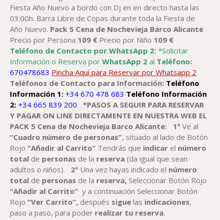
Fiesta Año Nuevo a bordo con Dj en en directo hasta las
03:00h. Barra Libre de Copas durante toda la Fiesta de
Año Nuevo.
Pack 5
Cena
de Nochevieja Barco
Alicante
Precio por Persona
109
€
Precio por Niño
109
€
Teléfono de Contacto por WhatsApp 2:
*Solicitar
Información o Reserva por
WhatsApp 2
al
Teléfono:
670478683
Pincha Aquí para Reservar por Whatsapp 2
Teléfonos de Contacto para Información:
Teléfono
Información 1:
+34 670 478 683
Teléfono Información
2:
+34 665 839 200
*PASOS A SEGUIR PARA RESERVAR
Y PAGAR
ON LINE DIRECTAMENTE EN NUESTRA WEB
EL
PACK
5
Cena
de Nochevieja Barco
Alicante
:
1º
Ve al
“Cuadro número de personas”
, situado al lado de Botón
Rojo
“Añadir al Carrito”
Tendrás que
indicar
el
número
total
de
personas
de la
reserva
(da igual que sean
adultos o niños).
2º
Una vez hayas indicado el
número
total
de
personas
de la
reserva,
Seleccionar Botón Rojo
“Añadir al Carrito”
y a continuación Seleccionar Botón
Rojo
“Ver Carrito”,
después
sigue
las
indicaciones
,
paso a paso, para poder
realizar tu reserva
.