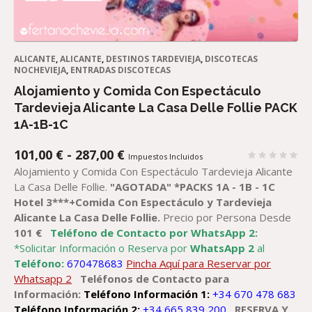
ALICANTE
,
ALICANTE
,
DESTINOS TARDEVIEJA
,
DISCOTECAS
NOCHEVIEJA
,
ENTRADAS DISCOTECAS
Alojamiento y Comida Con Espectáculo
Tardevieja Alicante La Casa Delle Follie PACK
1A-1B-1C
RANGO
101,00
€
-
287,00
€
Impuestos Incluidos
DE
Alojamiento y Comida Con Espectáculo Tardevieja Alicante
PRECIOS:
La Casa Delle Follie.
"AGOTADA"
*PACKS 1A - 1B - 1C
DESDE
Hotel 3***+Comida Con Espectáculo y Tardevieja
101,00 €
Alicante La Casa Delle Follie.
Precio por Persona Desde
HASTA
101 €
Teléfono de Contacto por WhatsApp 2:
287,00 €
*Solicitar Información o Reserva por
WhatsApp 2
al
Teléfono:
670478683
Pincha Aquí para Reservar por
Whatsapp 2
Teléfonos de Contacto para
Información:
Teléfono Información 1:
+34 670 478 683
Teléfono Información 2:
+34 665 839 200
R
ESERVA
Y