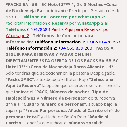
*PACK
S
5A - 5B - 5C
Hotel 3*** 1, 2 o 3 Noches+
Cena
de Nochevieja Barco
Alicante
Precio por Persona desde
157 €
Teléfono de Contacto por WhatsApp 2:
*Solicitar Información o Reserva por
WhatsApp 2
al
Teléfono:
670478683
Pincha Aquí para Reservar por
Whatsapp 2
Teléfonos de Contacto para
Información:
Teléfono Información 1:
+34 670 478 683
Teléfono Información 2:
+34 665 839 200
PASOS A
SEGUIR PARA RESERVAR
Y PAGAR
ON LINE
DIRECTAMENTE
ESTA OFERTA DE LOS
PACKS 5A-5B-5C
Hotel 3***+Cena de Nochevieja Barco Alicante
:
1º
Solo tendrás que seleccionar en la pestaña Desplegable
“Packs 5ABC”
, situada bajo el Botón Rojo
“Selecciona
Aquí tu Reserva”
la opción que quieras reservar: Tendrás
que
indicar
el
“PACK, Número de noches, Tipo de
Habitación/es y Número de personas”
de tu reserva.
2º
Ve al
“Cuadro número de personas”
, situado bajo la
caja roja
“Precio Por persona. Añade al Carrito el nº de
personas total”
y al lado de Botón Rojo
“Añadir al
Carrito”
Tendrás que indicar el
número total
de