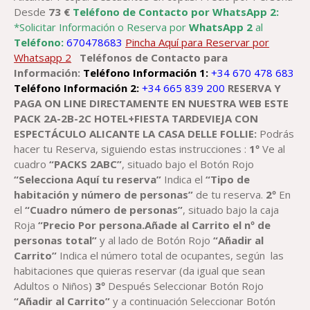
Desde
73 €
Teléfono de Contacto por WhatsApp 2:
*Solicitar Información o Reserva por
WhatsApp 2
al
Teléfono:
670478683
Pincha Aquí para Reservar por
Whatsapp 2
Teléfonos de Contacto para
Información:
Teléfono Información 1:
+34 670 478 683
Teléfono Información 2:
+34 665 839 200
RESERVA Y
PAGA ON LINE DIRECTAMENTE EN NUESTRA WEB ESTE
PACK 2A-2B-2C
HOTEL+
FIESTA TARDEVIEJA
CON
ESPECTÁCULO
ALICANTE
LA CASA DELLE FOLLIE
:
Podrás
hacer tu Reserva, siguiendo estas instrucciones :
1º
Ve al
cuadro
“PACKS 2ABC”
, situado bajo el Botón Rojo
“Selecciona Aquí tu reserva”
Indica el
“Tipo de
habitación y número de personas”
de tu reserva.
2º
En
el
“Cuadro número de personas”
, situado bajo la caja
Roja
“Precio Por persona.Añade al Carrito el nº de
personas total”
y al lado de Botón Rojo
“Añadir al
Carrito”
Indica el número total de ocupantes, según las
habitaciones que quieras reservar (da igual que sean
Adultos o Niños)
3º
Después Seleccionar Botón Rojo
“Añadir al Carrito”
y a continuación Seleccionar Botón