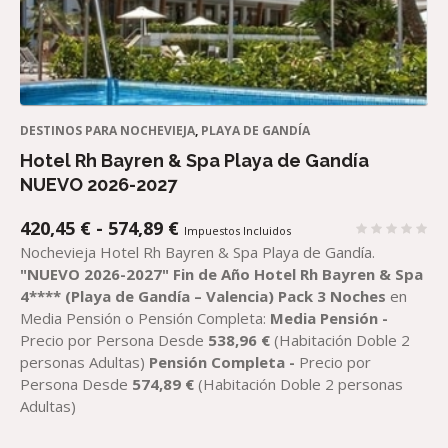
DESTINOS PARA NOCHEVIEJA
,
PLAYA DE GANDÍA
Hotel Rh Bayren & Spa Playa de Gandía
NUEVO 2026-2027
RANGO
420,45
€
-
574,89
€
Impuestos Incluidos
DE
Nochevieja Hotel Rh Bayren & Spa Playa de Gandía.
PRECIOS:
"
NUEVO 2026-2027
"
Fin de Año Hotel Rh Bayren & Spa
DESDE
4**** (Playa de Gandía – Valencia)
Pack
3 Noches
en
420,45 €
Media Pensión o Pensión Completa:
Media Pensión -
HASTA
Precio por Persona Desde
538,96
€
(Habitación Doble 2
574,89 €
personas Adultas)
Pensión Completa -
Precio por
Persona Desde
574,89
€
(Habitación Doble 2 personas
Adultas)