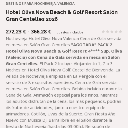
DESTINOS PARA NOCHEVIEJA
,
VALENCIA
Hotel Oliva Nova Beach & Golf Resort Salón
Gran Centelles 2026
RANGO
272,23
€
-
366,28
€
Impuestos Incluidos
DE
Nochevieja Hotel Oliva Nova Valencia Cena de Gala servida
PRECIOS:
en mesa en Salón Gran Centelles
"AGOTADA"
PACK 2
DESDE
Hotel Oliva Nova Beach & Golf Resort 4**** Sup.
Oliva
272,23 €
(Valencia)
con Cena de Gala servida en mesa en Salón
HASTA
Gran Centelles.
El Pack 2 Incluye: Alojamiento 1, 2 o 3
366,28 €
Noches en Hotel Oliva Nova Golf. Coctel de Bienvenida. La
velada de Nochevieja empieza en La Pérgola con el
servicio de 8 exquisitos aperitivos. Cena de Gala servida
en mesa en Salón Gran Centelles. Bebida incluida durante la
Cena de Gala. Animación especial para los niños. Mientras
los adultos disfrutan de la cena, los más pequeños, podrán
disfrutar de actividades, junto a nuestro equipo de
animadores. Cotillón, Uvas de la Suerte. Gran Fiesta Año
Nuevo con Música Dj. Barra libre en el Salón durante la
fiesta de Nochevieja (hasta las 03:00h.). Re sopón de