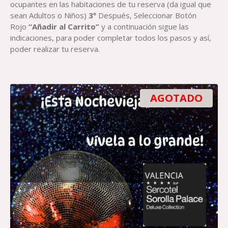
ocupantes en las habitaciones de tu reserva (da igual que
sean Adultos o Niños)
3º
Después, Seleccionar Botón
Rojo
“Añadir al Carrito”
y a continuación sigue las
indicaciones, para poder completar todos los pasos y así,
poder realizar tu reserva.
AGOTADO