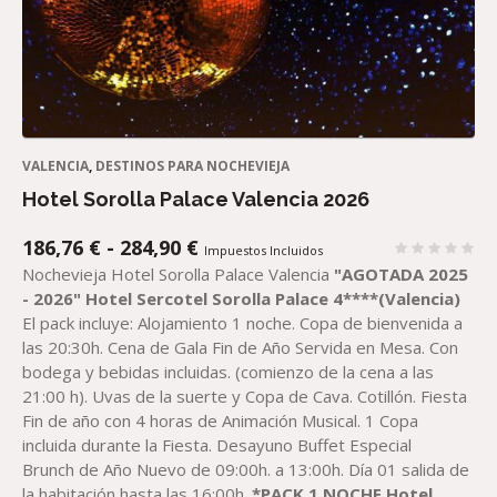
VALENCIA
,
DESTINOS PARA NOCHEVIEJA
Hotel Sorolla Palace Valencia 2026
RANGO
186,76
€
-
284,90
€
Impuestos Incluidos
DE
Nochevieja Hotel Sorolla Palace Valencia
"AGOTADA 2025
PRECIOS:
- 2026"
Hotel
Sercotel
Sorolla Palace 4****(Valencia)
DESDE
El pack incluye: Alojamiento 1 noche. Copa de bienvenida a
186,76 €
las 20:30h. Cena de Gala Fin de Año Servida en Mesa. Con
HASTA
bodega y bebidas incluidas. (comienzo de la cena a las
284,90 €
21:00 h). Uvas de la suerte y Copa de Cava. Cotillón. Fiesta
Fin de año con 4 horas de Animación Musical. 1 Copa
incluida durante la Fiesta. Desayuno Buffet Especial
Brunch de Año Nuevo de 09:00h. a 13:00h. Día 01 salida de
la habitación hasta las 16:00h.
*PACK 1 NOCHE Hotel