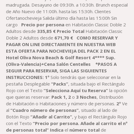
madrugada. Desayuno de 09:30h. a 10:30h. Brunch especial
de Año Nuevo de 11:00h. hasta las 15:30h. Clientes
Ofertanochevieja Salida último día hasta las 15:00h Sin
cargo
Precio
por
persona
en Habitación Classic Doble
2
Adultos desde
335,85
€
Precio Total
Habitación Classic
Doble
2 Adultos desde
671,70
€
COMO RESERVAR Y
PAGAR ON LINE DIRECTAMENTE EN NUESTRA WEB
ESTA OFERTA PARA NOCHEVIEJA DEL PACK 2 EN EL
Hotel Oliva Nova Beach & Golf Resort 4**** Sup.
(Oliva-Valencia)
+Cena Salón Centelles
*PASOS A
SEGUIR PARA RESERVAR, SIGA LAS SIGUIENTES
INSTRUCCIONES:
1º
Solo tendrás que seleccionar en la
pestaña Desplegable
“Packs”
, situada bajo el Rectángulo
Rojo con el Texto
“Selecciona Aquí tu Reserva”
la opción
que quieras reservar:
Pack
1, 2
o
3
Noches
, Distribución
de Habitación o Habitaciones y número de personas.
2º
Ve
al
“Cuadro número de personas”
, situado al lado de
Botón Rojo
“Añadir al Carrito”
, y bajo el Rectángulo Rojo
con el Texto
“Precio por persona. Añade al carrito el nº
de personas total”
Indica
el
número total
de