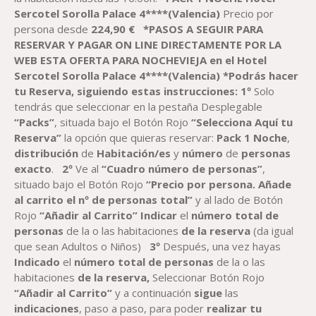
Sercotel
Sorolla Palace 4****(Valencia)
Precio por
persona desde
224,90
€
*PASOS A SEGUIR PARA
RESERVAR Y PAGAR ON LINE DIRECTAMENTE POR LA
WEB ESTA OFERTA PARA NOCHEVIEJA
en el
Hotel
Sercotel
Sorolla Palace 4****(Valencia)
*Podrás hacer
tu Reserva, siguiendo estas instrucciones
:
1º
Solo
tendrás que seleccionar en la pestaña Desplegable
“Packs”
, situada bajo el Botón Rojo
“Selecciona Aquí tu
Reserva”
la opción que quieras reservar:
Pack
1
Noche
,
distribución
de
Habitación
/es
y
número
de
personas
exacto
.
2º
Ve al
“Cuadro número de personas”
,
situado bajo el Botón Rojo
“Precio por persona. Añade
al carrito el nº de personas total”
y al lado de Botón
Rojo
“Añadir al Carrito”
Indicar
el
número total de
personas
de la o las habitaciones
de la reserva
(da igual
que sean Adultos o Niños)
3º
Después, una vez hayas
Indicado
el
número total de personas
de la o las
habitaciones
de la reserva,
Seleccionar Botón Rojo
“Añadir al Carrito”
y a continuación
sigue
las
indicaciones
, paso a paso, para poder
realizar tu