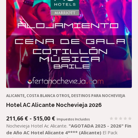
ALICANTE
,
COSTA BLANCA OTROS
,
DESTINOS PARA NOCHEVIEJA
Hotel AC Alicante Nochevieja 2026
RANGO
211,66
€
-
515,00
€
Impuestos Incluidos
DE
Nochevieja Hotel Ac Alicante.
"AGOTADA 2025 - 2026"
Fin
PRECIOS:
de Año AC Hotel Alicante 4**** (Alicante)
El Pack