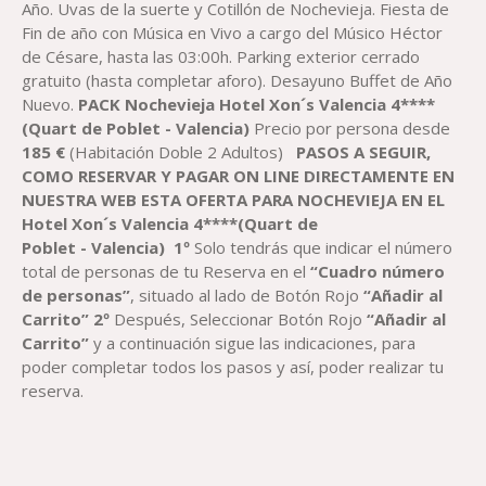
Año. Uvas de la suerte y Cotillón de Nochevieja. Fiesta de
Fin de año con Música en Vivo a cargo del Músico Héctor
de Césare, hasta las 03:00h. Parking exterior cerrado
gratuito (hasta completar aforo). Desayuno Buffet de Año
Nuevo.
PACK Nochevieja Hotel Xon´s Valencia 4****
(Quart de Poblet - Valencia)
Precio por persona desde
18
5 €
(Habitación Doble 2 Adultos)
PASOS A SEGUIR,
COMO RESERVAR Y PAGAR ON LINE DIRECTAMENTE EN
NUESTRA WEB ESTA OFERTA PARA NOCHEVIEJA EN EL
Hotel Xon´s Valencia 4****(Quart de
Poblet
-
Valencia)
1º
Solo tendrás que indicar el número
total de personas de tu Reserva en el
“Cuadro número
de personas”
, situado al lado de Botón Rojo
“Añadir al
Carrito”
2º
Después, Seleccionar Botón Rojo
“Añadir al
Carrito”
y a continuación sigue las indicaciones, para
poder completar todos los pasos y así, poder realizar tu
reserva.