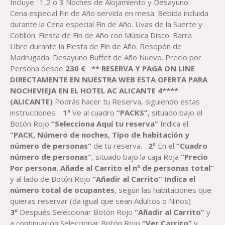
DESDE
Incluye : 1,2 o 3 Noches de Alojamiento y Desayuno.
211,66 €
Cena especial Fin de Año servida en mesa. Bebida incluida
HASTA
durante la Cena especial Fin de Año. Uvas de la Suerte y
515,00 €
Cotillón. Fiesta de Fin de Año con Música Disco. Barra
Libre durante la Fiesta de Fin de Año. Resopón de
Madrugada. Desayuno Buffet de Año Nuevo. Precio por
Persona desde
2
30
€
** RESERVA Y PAGA ON LINE
DIRECTAMENTE EN NUESTRA WEB ESTA OFERTA PARA
NOCHEVIEJA EN EL
HOTEL
AC
ALICANTE 4****
(ALICANTE)
Podrás hacer tu Reserva, siguiendo estas
instrucciones:
1º
Ve al cuadro
“PACK
S
”
, situado bajo el
Botón Rojo
“Selecciona Aquí tu reserva”
Indica el
“
PACK, Número de noches,
Tipo de habitación y
número de personas”
de tu reserva.
2º
En el
“Cuadro
número de personas”
, situado bajo la caja Roja
“Precio
Por persona. Añade al Carrito el nº de personas total”
y al lado de Botón Rojo
“Añadir al Carrito”
Indica el
número total de ocupantes
, según las habitaciones que
quieras reservar (da igual que sean Adultos o Niños)
3º
Después Seleccionar Botón Rojo
“Añadir al Carrito”
y
a continuación Seleccionar Botón Rojo
“Ver Carrito”
y