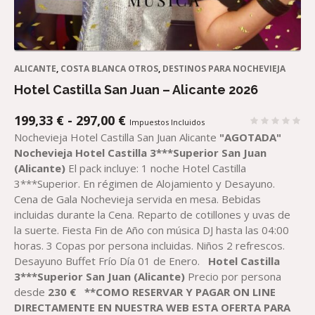
ALICANTE
,
COSTA BLANCA OTROS
,
DESTINOS PARA NOCHEVIEJA
Hotel Castilla San Juan – Alicante 2026
RANGO
199,33
€
-
297,00
€
Impuestos Incluidos
DE
Nochevieja Hotel Castilla San Juan Alicante
"AGOTADA"
PRECIOS:
Nochevieja Hotel Castilla 3***Superior San Juan
DESDE
(Alicante)
El pack incluye: 1 noche Hotel Castilla
199,33 €
3***Superior. En régimen de Alojamiento y Desayuno.
HASTA
Cena de Gala Nochevieja servida en mesa. Bebidas
297,00 €
incluidas durante la Cena. Reparto de cotillones y uvas de
la suerte. Fiesta Fin de Año con música DJ hasta las 04:00
horas. 3 Copas por persona incluidas. Niños 2 refrescos.
Desayuno Buffet Frío Día 01 de Enero.
Hotel Castilla
3***Superior San Juan (Alicante)
Precio por persona
desde
230
€
**COMO RESERVAR Y PAGAR ON LINE
DIRECTAMENTE EN NUESTRA WEB ESTA OFERTA PARA