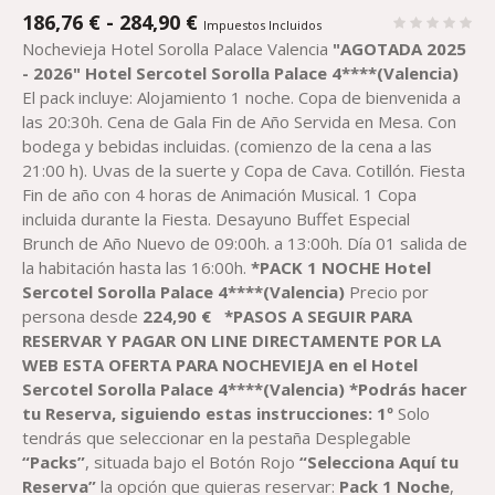
RANGO
186,76
€
-
284,90
€
Impuestos Incluidos
DE
Nochevieja Hotel Sorolla Palace Valencia
"AGOTADA 2025
PRECIOS:
- 2026"
Hotel
Sercotel
Sorolla Palace 4****(Valencia)
DESDE
El pack incluye: Alojamiento 1 noche. Copa de bienvenida a
186,76 €
las 20:30h. Cena de Gala Fin de Año Servida en Mesa. Con
HASTA
bodega y bebidas incluidas. (comienzo de la cena a las
284,90 €
21:00 h). Uvas de la suerte y Copa de Cava. Cotillón. Fiesta
Fin de año con 4 horas de Animación Musical. 1 Copa
incluida durante la Fiesta. Desayuno Buffet Especial
Brunch de Año Nuevo de 09:00h. a 13:00h. Día 01 salida de
la habitación hasta las 16:00h.
*PACK 1 NOCHE Hotel
Sercotel
Sorolla Palace 4****(Valencia)
Precio por
persona desde
224,90
€
*PASOS A SEGUIR PARA
RESERVAR Y PAGAR ON LINE DIRECTAMENTE POR LA
WEB ESTA OFERTA PARA NOCHEVIEJA
en el
Hotel
Sercotel
Sorolla Palace 4****(Valencia)
*Podrás hacer
tu Reserva, siguiendo estas instrucciones
:
1º
Solo
tendrás que seleccionar en la pestaña Desplegable
“Packs”
, situada bajo el Botón Rojo
“Selecciona Aquí tu
Reserva”
la opción que quieras reservar:
Pack
1
Noche
,