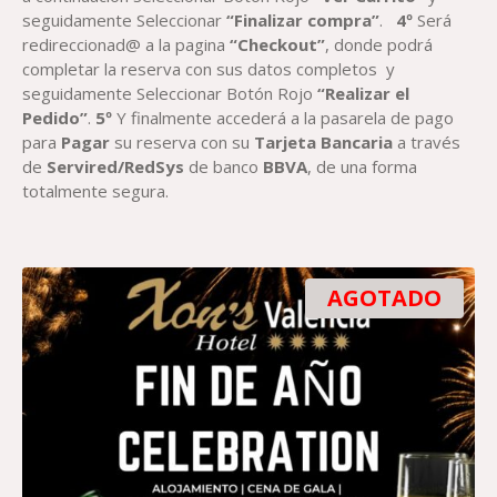
seguidamente Seleccionar
“Finalizar compra”
.
4º
Será
redireccionad@ a la pagina
“Checkout”
, donde podrá
completar la reserva con sus datos completos y
seguidamente Seleccionar Botón Rojo
“Realizar el
Pedido”
.
5º
Y finalmente accederá a la pasarela de pago
para
Paga
r
su reserva con su
Tarjeta Bancaria
a través
de
Servired/RedSys
de banco
BBVA
, de una forma
totalmente segura.
AGOTADO