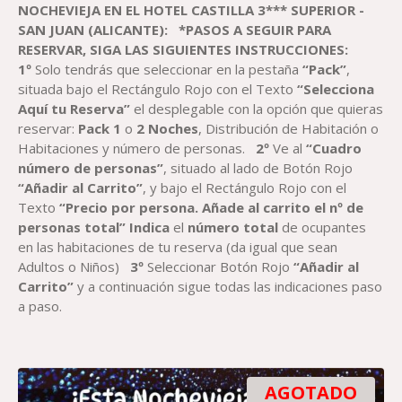
NOCHEVIEJA EN EL HOTEL CASTILLA 3*** SUPERIOR -
SAN JUAN (ALICANTE)
:
*PASOS A SEGUIR PARA
RESERVAR, SIGA LAS SIGUIENTES INSTRUCCIONES:
1º
Solo tendrás que seleccionar en la pestaña
“Pack”
,
situada bajo el Rectángulo Rojo con el Texto
“Selecciona
Aquí tu Reserva”
el desplegable con la opción que quieras
reservar:
Pack
1
o
2
Noches
, Distribución de Habitación o
Habitaciones y número de personas.
2º
Ve al
“Cuadro
número de personas”
, situado al lado de Botón Rojo
“Añadir al Carrito”
, y bajo el Rectángulo Rojo con el
Texto
“Precio por persona. Añade al carrito el nº de
personas total”
Indica
el
número total
de ocupantes
en las habitaciones de tu reserva (da igual que sean
Adultos o Niños)
3º
Seleccionar Botón Rojo
“Añadir al
Carrito”
y a continuación sigue todas las indicaciones paso
a paso.
AGOTADO