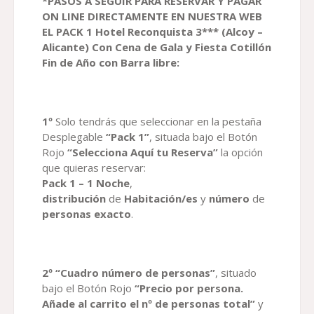
*PASOS A SEGUIR PARA RESERVAR
Y PAGAR
ON LINE DIRECTAMENTE EN NUESTRA WEB
EL
PACK
1
H
otel Reconquista
3*** (Alcoy –
Alicante)
Con Cena de Gala y Fiesta Cotillón
Fin de Año con Barra libre
:
1º
Solo tendrás que seleccionar en la pestaña
Desplegable
“Pack 1”
, situada bajo el Botón
Rojo
“Selecciona Aquí tu Reserva”
la opción
que quieras reservar:
Pack
1 – 1
Noche
,
distribución
de
Habitación
/es
y
número
de
personas exacto
.
2º “Cuadro número de personas”
, situado
bajo el Botón Rojo
“Precio por persona.
Añade al carrito el nº de personas total”
y