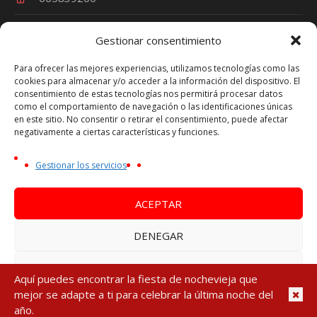
Gestionar consentimiento
Términos y Condiciones
Para ofrecer las mejores experiencias, utilizamos tecnologías como las
cookies para almacenar y/o acceder a la información del dispositivo. El
Política de Privacidad
consentimiento de estas tecnologías nos permitirá procesar datos
Política de Cookies
como el comportamiento de navegación o las identificaciones únicas
en este sitio. No consentir o retirar el consentimiento, puede afectar
Aviso Legal
negativamente a ciertas características y funciones.
Oferta Nochevieja es una marca de VIAJES TRAVEL
Gestionar los servicios
PARTY - Nº Licencia Turística CV-m1692A
NIF Persona Física - 44753270P
ACEPTAR
DENEGAR
VER PREFERENCIAS
Aquí puedes encontrar la fiesta de nochevieja que
Política de Privacidad
/ Fusionarte Comunicación © 2024. Todos los
mejor se adapte a ti para celebrar la última noche del
Política de cookies
Política de Privacidad
Aviso Legal
derechos reservados
año.