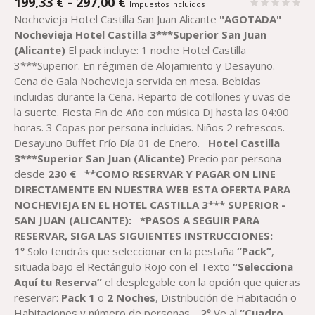
RANGO
199,33
€
-
297,00
€
Impuestos Incluidos
DE
Nochevieja Hotel Castilla San Juan Alicante
"AGOTADA"
PRECIOS:
Nochevieja Hotel Castilla 3***Superior San Juan
DESDE
(Alicante)
El pack incluye: 1 noche Hotel Castilla
199,33 €
3***Superior. En régimen de Alojamiento y Desayuno.
HASTA
Cena de Gala Nochevieja servida en mesa. Bebidas
297,00 €
incluidas durante la Cena. Reparto de cotillones y uvas de
la suerte. Fiesta Fin de Año con música DJ hasta las 04:00
horas. 3 Copas por persona incluidas. Niños 2 refrescos.
Desayuno Buffet Frío Día 01 de Enero.
Hotel Castilla
3***Superior San Juan (Alicante)
Precio por persona
desde
230
€
**COMO RESERVAR Y PAGAR ON LINE
DIRECTAMENTE EN NUESTRA WEB ESTA OFERTA PARA
NOCHEVIEJA EN EL HOTEL CASTILLA 3*** SUPERIOR -
SAN JUAN (ALICANTE)
:
*PASOS A SEGUIR PARA
RESERVAR, SIGA LAS SIGUIENTES INSTRUCCIONES:
1º
Solo tendrás que seleccionar en la pestaña
“Pack”
,
situada bajo el Rectángulo Rojo con el Texto
“Selecciona
Aquí tu Reserva”
el desplegable con la opción que quieras
reservar:
Pack
1
o
2
Noches
, Distribución de Habitación o
Habitaciones y número de personas.
2º
Ve al
“Cuadro