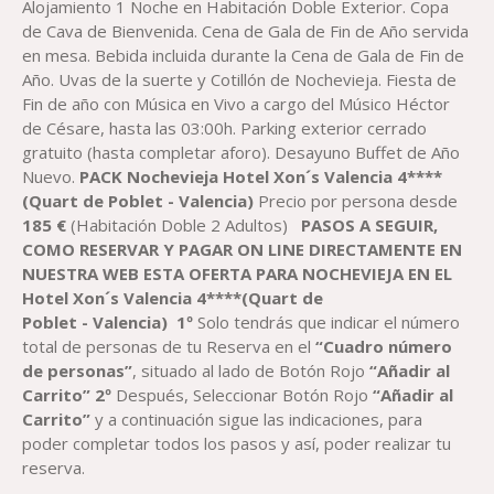
Alojamiento 1 Noche en Habitación Doble Exterior. Copa
de Cava de Bienvenida. Cena de Gala de Fin de Año servida
en mesa. Bebida incluida durante la Cena de Gala de Fin de
Año. Uvas de la suerte y Cotillón de Nochevieja. Fiesta de
Fin de año con Música en Vivo a cargo del Músico Héctor
de Césare, hasta las 03:00h. Parking exterior cerrado
gratuito (hasta completar aforo). Desayuno Buffet de Año
Nuevo.
PACK Nochevieja Hotel Xon´s Valencia 4****
(Quart de Poblet - Valencia)
Precio por persona desde
18
5 €
(Habitación Doble 2 Adultos)
PASOS A SEGUIR,
COMO RESERVAR Y PAGAR ON LINE DIRECTAMENTE EN
NUESTRA WEB ESTA OFERTA PARA NOCHEVIEJA EN EL
Hotel Xon´s Valencia 4****(Quart de
Poblet
-
Valencia)
1º
Solo tendrás que indicar el número
total de personas de tu Reserva en el
“Cuadro número
de personas”
, situado al lado de Botón Rojo
“Añadir al
Carrito”
2º
Después, Seleccionar Botón Rojo
“Añadir al
Carrito”
y a continuación sigue las indicaciones, para
poder completar todos los pasos y así, poder realizar tu
reserva.