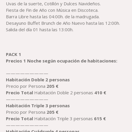
Uvas de la suerte, Cotillón y Dulces Navideños.
Fiesta de Fin de Año con Música en Discoteca.
Barra Libre hasta las 04:00h. de la madrugada.
Desayuno Buffet Brunch de Año Nuevo hasta las 12:00h.
Salida del día 01 hasta las 13:00h.
PACK 1
Precios 1 Noche según ocupación de habitaciones:
—————————
Habitación Doble
2 personas
Precio por Persona
2
05
€
Precio
Total
Habitación Doble 2 personas
4
10
€
—————————
Habitación
Trip
le
3 personas
Precio por Persona
2
05
€
Precio
Total
Habitación Triple 3 personas
615
€
—————————
Habitación
Cuádrup
le
4 personas