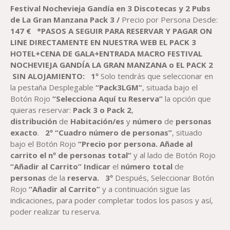
147,00 €
Festival Nochevieja Gandía en 3 Discotecas y 2 Pubs
de La Gran Manzana
P
ack 3 /
Precio por Persona Desde:
1
47
€
*PASOS A SEGUIR PARA RESERVAR
Y PAGAR
ON
LINE DIRECTAMENTE EN NUESTRA WEB EL PACK
3
HOTEL+CENA DE GALA+ENTRADA
MACRO FESTIVAL
NOCHEVIEJA GANDÍA
LA GRAN MANZANA o EL PACK 2
SIN ALOJAMIENTO
:
1º
Solo tendrás que seleccionar en
la pestaña Desplegable
“Pack3LGM”
, situada bajo el
Botón Rojo
“Selecciona Aquí tu Reserva”
la opción que
quieras reservar:
Pack 3 o Pack 2
,
distribución
de
Habitación
/es
y
número
de
personas
exacto
.
2º “Cuadro número de personas”
, situado
bajo el Botón Rojo
“Precio por persona. Añade al
carrito el nº de personas total”
y al lado de Botón Rojo
“Añadir al Carrito”
Indicar
el
número total
de
personas
de la
reserva
.
3º
Después, Seleccionar Botón
Rojo
“Añadir al Carrito”
y a continuación sigue las
indicaciones, para poder completar todos los pasos y así,
poder realizar tu reserva.