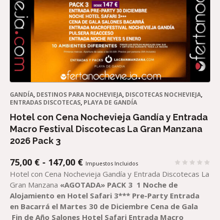
GANDÍA
,
DESTINOS PARA NOCHEVIEJA
,
DISCOTECAS NOCHEVIEJA
,
ENTRADAS DISCOTECAS
,
PLAYA DE GANDÍA
Hotel con Cena Nochevieja Gandía y Entrada
Macro Festival Discotecas La Gran Manzana
2026 Pack 3
RANGO
75,00
€
-
147,00
€
Impuestos Incluidos
DE
Hotel con Cena Nochevieja Gandía y Entrada Discotecas La
PRECIOS:
Gran Manzana
«AGOTADA»
PACK
3
1 Noche de
DESDE
Alojamiento en Hotel Safari 3***
Pre-Party Entrada
75,00 €
en Bacarrá el Martes 30 de Diciembre
Cena de Gala
HASTA
Fin de Año Salones Hotel Safari
Entrada Macro