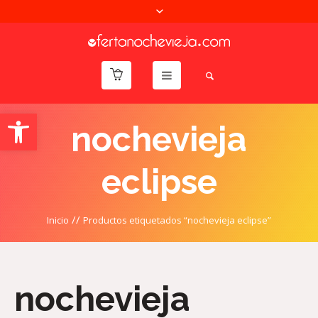
Abrir barra de herramientas
nochevieja
eclipse
//
Inicio
Productos etiquetados “nochevieja eclipse”
nochevieja