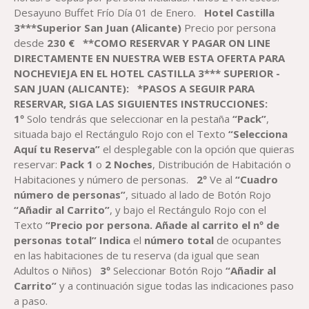
Desayuno Buffet Frío Día 01 de Enero.
Hotel Castilla
3***Superior San Juan (Alicante)
Precio por persona
desde
230
€
**COMO RESERVAR Y PAGAR ON LINE
DIRECTAMENTE EN NUESTRA WEB ESTA OFERTA PARA
NOCHEVIEJA EN EL HOTEL CASTILLA 3*** SUPERIOR -
SAN JUAN (ALICANTE)
:
*PASOS A SEGUIR PARA
RESERVAR, SIGA LAS SIGUIENTES INSTRUCCIONES:
1º
Solo tendrás que seleccionar en la pestaña
“Pack”
,
situada bajo el Rectángulo Rojo con el Texto
“Selecciona
Aquí tu Reserva”
el desplegable con la opción que quieras
reservar:
Pack
1
o
2
Noches
, Distribución de Habitación o
Habitaciones y número de personas.
2º
Ve al
“Cuadro
número de personas”
, situado al lado de Botón Rojo
“Añadir al Carrito”
, y bajo el Rectángulo Rojo con el
Texto
“Precio por persona. Añade al carrito el nº de
personas total”
Indica
el
número total
de ocupantes
en las habitaciones de tu reserva (da igual que sean
Adultos o Niños)
3º
Seleccionar Botón Rojo
“Añadir al
Carrito”
y a continuación sigue todas las indicaciones paso
a paso.