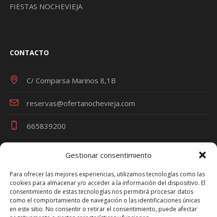
FIESTAS NOCHEVIEJA
CONTACTO
C/ Comparsa Marinos 8,1B
reservas@ofertanochevieja.com
665839200
Gestionar consentimiento
Términos y Condiciones
Para ofrecer las mejores experiencias, utilizamos tecnologías como las
cookies para almacenar y/o acceder a la información del dispositivo. El
Política de Privacidad
consentimiento de estas tecnologías nos permitirá procesar datos
Política de Cookies
como el comportamiento de navegación o las identificaciones únicas
en este sitio. No consentir o retirar el consentimiento, puede afectar
Aviso Legal