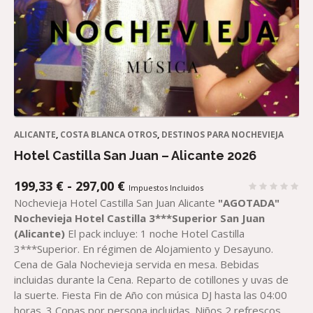
ALICANTE
,
COSTA BLANCA OTROS
,
DESTINOS PARA NOCHEVIEJA
Hotel Castilla San Juan – Alicante 2026
RANGO
199,33
€
-
297,00
€
Impuestos Incluidos
DE
Nochevieja Hotel Castilla San Juan Alicante
"AGOTADA"
PRECIOS:
Nochevieja Hotel Castilla 3***Superior San Juan
DESDE
(Alicante)
El pack incluye: 1 noche Hotel Castilla
199,33 €
3***Superior. En régimen de Alojamiento y Desayuno.
HASTA
Cena de Gala Nochevieja servida en mesa. Bebidas
297,00 €
incluidas durante la Cena. Reparto de cotillones y uvas de
la suerte. Fiesta Fin de Año con música DJ hasta las 04:00
horas. 3 Copas por persona incluidas. Niños 2 refrescos.