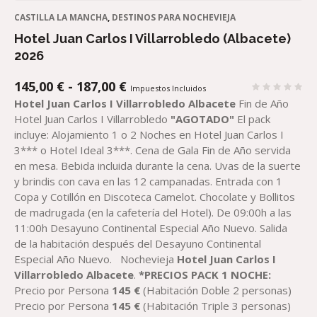
CASTILLA LA MANCHA
,
DESTINOS PARA NOCHEVIEJA
Hotel Juan Carlos I Villarrobledo (Albacete)
2026
RANGO
145,00
€
-
187,00
€
Impuestos Incluidos
DE
Hotel Juan Carlos I Villarrobledo Albacete
Fin de Año
PRECIOS:
Hotel Juan Carlos I Villarrobledo
"AGOTADO"
El pack
DESDE
incluye: Alojamiento 1 o 2 Noches en Hotel Juan Carlos I
145,00 €
3*** o Hotel Ideal 3***. Cena de Gala Fin de Año servida
HASTA
en mesa. Bebida incluida durante la cena. Uvas de la suerte
187,00 €
y brindis con cava en las 12 campanadas. Entrada con 1
Copa y Cotillón en Discoteca Camelot. Chocolate y Bollitos
de madrugada (en la cafetería del Hotel). De 09:00h a las
11:00h Desayuno Continental Especial Año Nuevo. Salida
de la habitación después del Desayuno Continental
Especial Año Nuevo. Nochevieja
Hotel Juan Carlos I
Villarrobledo Albacete
.
*PRECIOS PACK 1 NOCHE:
Precio por Persona
145
€
(Habitación Doble 2 personas)
Precio por Persona
145
€
(Habitación Triple 3 personas)