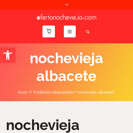
Abrir barra de herramientas
nochevieja
albacete
//
Inicio
Productos etiquetados “nochevieja albacete”
nochevieja