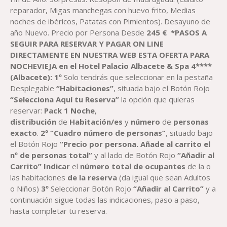
reparador, Migas manchegas con huevo frito, Medias
noches de ibéricos, Patatas con Pimientos). Desayuno de
año Nuevo. Precio por Persona Desde
245
€
*PASOS A
SEGUIR PARA RESERVAR Y PAGAR
ON LINE
DIRECTAMENTE EN NUESTRA WEB ESTA OFERTA PARA
NOCHEVIEJA en el
Hotel
Palacio
Albacete & Spa 4****
(Albacete)
:
1º
Solo tendrás que seleccionar en la pestaña
Desplegable
“Habitaciones”
, situada bajo el Botón Rojo
“Selecciona Aquí tu Reserva”
la opción que quieras
reservar:
Pack
1
Noche
,
distribución
de
Habitación
/es
y
número
de
personas
exacto
.
2º “Cuadro número de personas”
, situado bajo
el Botón Rojo
“Precio por persona. Añade al carrito el
nº de personas total”
y al lado de Botón Rojo
“Añadir al
Carrito”
Indicar
el
número total de ocupantes
de la o
las habitaciones
de la reserva
(da igual que sean Adultos
o Niños)
3º
Seleccionar Botón Rojo
“Añadir al Carrito”
y a
continuación sigue todas las indicaciones, paso a paso,
hasta completar tu reserva.