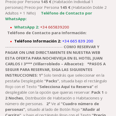
Precio por Persona
145
€
(Habitación Individual 1
personas) Precio por Persona
145
€
(Habitación Doble 2
Adultos + 1 Niño)
Teléfono de Contacto por
WhatsApp:
WhatsApp 2:
+34 665839200
Teléfono de Contacto para Información:
Teléfono Información 2:
+34 665 839 200
-------------------------------------
COMO RESERVAR Y
PAGAR ON LINE DIRECTAMENTE EN NUESTRA WEB
ESTA OFERTA PARA NOCHEVIEJA EN EL
HOTEL JUAN
CARLOS I 3*** (Villarrobledo – Albacete)
:
*PASOS A
SEGUIR PARA RESERVAR, SIGA LAS SIGUIENTES
INSTRUCCIONES:
1º
Solo tendrás que seleccionar en la
pestaña Desplegable
“Packs”
, situada bajo el rectángulo
Rojo con el Texto
“Selecciona Aquí tu Reserva”
el
desplegable con la opción que quieras reservar:
Pack
1
o
2
Noches
, Distribución de Habitación o Habitaciones y
número de personas.
2º
Ve al
“Cuadro número de
personas”
, situado al lado de Botón Rojo
“Añadir al
Carrito”
, y bajo el rectángulo Rojo con el Texto
“Precio