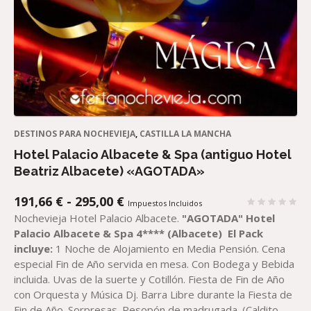
DESTINOS PARA NOCHEVIEJA
,
CASTILLA LA MANCHA
Hotel Palacio Albacete & Spa (antiguo Hotel
Beatriz Albacete) «AGOTADA»
RANGO
191,66
€
-
295,00
€
Impuestos Incluidos
DE
Nochevieja Hotel Palacio Albacete.
"AGOTADA"
Hotel
PRECIOS:
Palacio
Albacete & Spa 4**** (Albacete)
El Pack
DESDE
incluye:
1 Noche de Alojamiento en Media Pensión. Cena
191,66 €
especial Fin de Año servida en mesa. Con Bodega y Bebida
HASTA
incluida. Uvas de la suerte y Cotillón. Fiesta de Fin de Año
295,00 €
con Orquesta y Música Dj. Barra Libre durante la Fiesta de
Fin de Año. Sorpresas. Resopón de madrugada. (Caldito