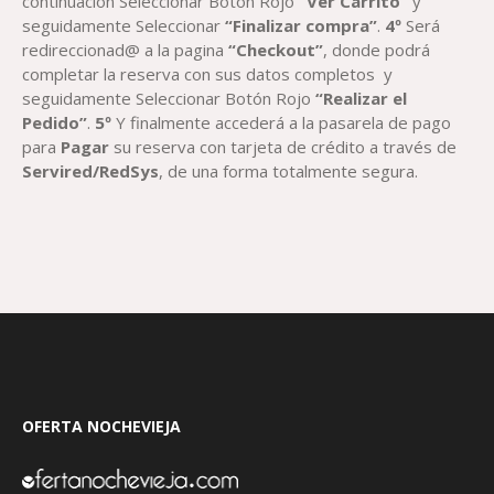
continuación Seleccionar Botón Rojo
“Ver Carrito”
y
seguidamente Seleccionar
“Finalizar compra”
.
4º
Será
redireccionad@ a la pagina
“Checkout”
, donde podrá
completar la reserva con sus datos completos y
seguidamente Seleccionar Botón Rojo
“Realizar el
Pedido”
.
5º
Y finalmente accederá a la pasarela de pago
para
Paga
r
su reserva con tarjeta de crédito a través de
Servired/RedSys
, de una forma totalmente segura.
OFERTA NOCHEVIEJA