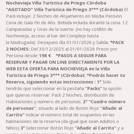
DE
Nochevieja Villa Turística de Priego Córdoba
PRECIOS:
"AGOTADO"
Villa Turística de Priego
3
*** (
Córdoba
)
El
DESDE
Pack incluye: 2 Noches de Alojamiento en Media Pensión.
213,33 €
Cena de Gala Fin de Año. Bebida incluida durante la cena. 12
HASTA
Campanadas y Uvas de la suerte. (no hay cotillón de
256,00 €
Nochevieja, acceso al bar del Complejo hasta
la Madrugada). Desayuno día 01/01/2026 y Salida.
*PACK
2 NOCHES:
Del 30/12/2025 al 01/01/2026 Precio por
Persona desde
198
€
*PASOS A SEGUIR PARA
RESERVAR Y PAGAR ON LINE DIRECTAMENTE POR LA
WEB ESTA OFERTA PARA NOCHEVIEJA
en la
Villa
Turística de Priego
3
*** (
Córdoba
)
:
*Podrás hacer tu
Reserva, siguiendo estas instrucciones
:
1º
Solo
tendrás que seleccionar en la pestaña
“Packs”
la opción
que quieras reservar: Pack 2 Noches, distribución de
Habitaciones y número de personas.
2º “Cuadro número
de personas”
, situado al lado de Botón Rojo
“Añadir al
Carrito”
Indicar el número total de ocupantes en las
habitaciones de la reserva (da igual que sean Adultos o
Niños)
3º
Seleccionar Botón Rojo
“Añadir al Carrito”
y a