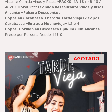
DESDE
Alicante Comida Vinos y Risas.
*
PACKS
4A-13 / 4B-13 /
145,00 €
4C-13
Hotel 3***
+
Comida R
estaurante Vinos y Risas
HASTA
Alicante
+
Pulsera Descuentos
203,00 €
Copa
s
en
Carabassa
+
Entrada
Tarde vieja+2 Copas
Carabassa
+Entrada
Nochevieja+
1,
2
o 4
Copas+Cotillón en Discoteca Upikum Club Alicante
Precio por Persona Desde
145
€
AGOTADO