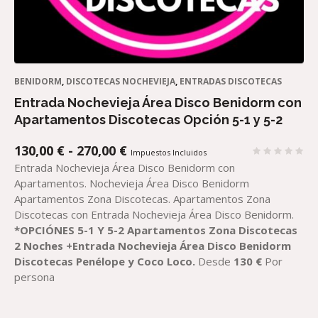
BENIDORM
,
DISCOTECAS NOCHEVIEJA
,
ENTRADAS DISCOTECAS
Entrada Nochevieja Área Disco Benidorm con
Apartamentos Discotecas Opción 5-1 y 5-2
RANGO
130,00
€
-
270,00
€
Impuestos Incluidos
DE
Entrada Nochevieja Área Disco Benidorm con
PRECIOS:
Apartamentos. Nochevieja Área Disco Benidorm
DESDE
Apartamentos Zona Discotecas. Apartamentos Zona
130,00 €
Discotecas con Entrada Nochevieja Área Disco Benidorm.
HASTA
*OPCIÓNES 5-1 Y 5-2
Apartamentos Zona Discotecas
270,00 €
2 Noches
+Entrada Nochevieja Área Disco Benidorm
Discotecas Penélope y Coco Loco.
Desde
130 €
Por
persona