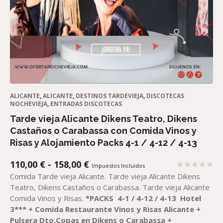
ALICANTE
,
ALICANTE
,
DESTINOS TARDEVIEJA
,
DISCOTECAS
NOCHEVIEJA
,
ENTRADAS DISCOTECAS
Tarde vieja Alicante Dikens Teatro, Dikens
Castaños o Carabassa con Comida Vinos y
Risas y Alojamiento Packs 4-1 / 4-12 / 4-13
RANGO
110,00
€
-
158,00
€
Impuestos Incluidos
DE
Comida Tarde vieja Alicante. Tarde vieja Alicante Dikens
PRECIOS:
Teatro, Dikens Castaños o Carabassa. Tarde vieja Alicante
DESDE
Comida Vinos y Risas.
*
PACKS
4-1 / 4-12 / 4-13
Hotel
110,00 €
3***
+
Comida R
estaurante Vinos y Risas Alicante
+
HASTA
Pulsera Dto.Copas en Dikens o Carabassa
+