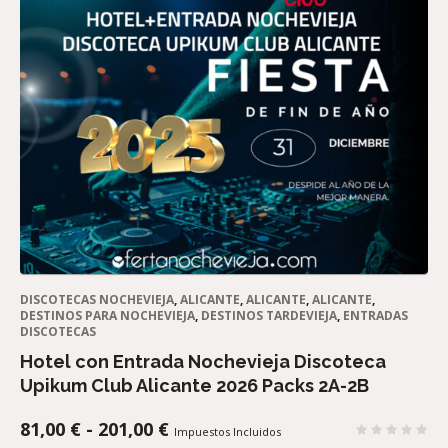
DISCOTECAS NOCHEVIEJA
,
ALICANTE
,
ALICANTE
,
ALICANTE
,
DESTINOS PARA NOCHEVIEJA
,
DESTINOS TARDEVIEJA
,
ENTRADAS
DISCOTECAS
Hotel con Entrada Nochevieja Discoteca
Upikum Club Alicante 2026 Packs 2A-2B
RANGO
81,00
€
-
201,00
€
Impuestos Incluidos