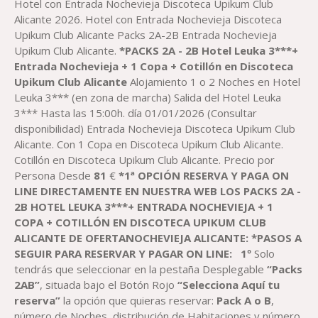
DE
Hotel con Entrada Nochevieja Discoteca Upikum Club
PRECIOS:
Alicante 2026. Hotel con Entrada Nochevieja Discoteca
DESDE
Upikum Club Alicante Packs 2A-2B Entrada Nochevieja
81,00 €
Upikum Club Alicante.
*
PACKS
2
A - 2B
Hotel Leuka 3***
+
HASTA
Entrada
Nochevieja +
1
Copa + Cotillón en Discoteca
201,00 €
Upikum Club Alicante
Alojamiento 1 o 2 Noches en Hotel
Leuka 3*** (en zona de marcha) Salida del Hotel Leuka
3*** Hasta las 15:00h. día 01/01/2026 (Consultar
disponibilidad) Entrada Nochevieja Discoteca Upikum Club
Alicante. Con 1 Copa en Discoteca Upikum Club Alicante.
Cotillón en Discoteca Upikum Club Alicante. Precio por
Persona Desde
81
€
*
1
ª OPCIÓN RESERVA
Y PAGA
ON
LINE DIRECTAMENTE EN NUESTRA WEB
LOS
PACKS
2A -
2B
HOTEL
LEUKA
3***
+ ENTRADA
NOCHEVIEJA + 1
COPA + COTILLÓN EN DISCOTECA UPIKUM CLUB
ALICANTE
DE
OFERTANOCHEVIEJA
ALICANTE:
*PASOS A
SEGUIR PARA RESERVAR
Y PAGAR
ON LINE
:
1º
Solo
tendrás que seleccionar en la pestaña Desplegable
“Packs
2AB”
, situada bajo el Botón Rojo
“Selecciona Aquí tu
reserva”
la opción que quieras reservar:
Pack
A o B
,
número de Noches, distribución de Habitaciones y número