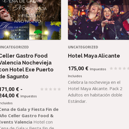
UNCATEGORIZED
UNCATEGORIZED
Celler Gastro Food
Hotel Maya Alicante
Valencia Nochevieja
175,00
€
con Hotel Exe Puerto
Impuestos
de Sagunto
Incluidos
Celebra la nochevieja en el
171,00
€
-
Hotel Maya Alicante. Pack 2
RANGO
244,00
€
Adultos en habitación doble
Impuestos
DE
Estándar.
Incluidos
PRECIOS:
Cena de Gala y Fiesta Fin de
DESDE
Año Celler Gastro Food &
171,00 €
Events Valencia
Hotel con
HASTA
Cena de Gala y Fiesta Fin de