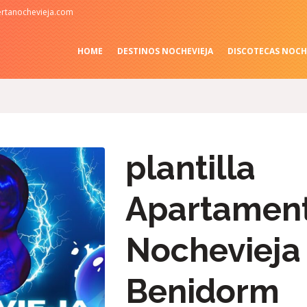
rtanochevieja.com
HOME
DESTINOS NOCHEVIEJA
DISCOTECAS NOCH
plantilla
Apartamen
Nochevieja
Benidorm