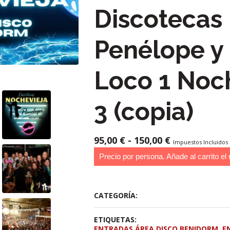
Discotecas
Penélope y
Loco 1 Noc
3 (copia)
RANGO
95,00
€
-
150,00
€
Impuestos Incluidos
DE
Precio por persona. Añade al carrito el 
PRECIOS:
DESDE
95,00 €
HASTA
CATEGORÍA:
150,00 €
ETIQUETAS:
ENTRADAS ÁREA DISCO BENIDORM
,
E