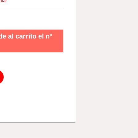
piar
 al carrito el nº