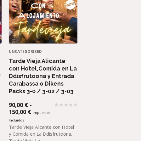
UNCATEGORIZED
Tarde Vieja Alicante
con Hotel,Comida en La
Ddisfrutoona y Entrada
Carabassa o Dikens
Packs 3-0 / 3-02 / 3-03
90,00
€
-
RANGO
150,00
€
Impuestos
DE
Incluidos
PRECIOS:
Tarde Vieja Alicante con Hotel
DESDE
y Comida en La Ddisfrutoona.
90,00 €
Tarde Vieja La