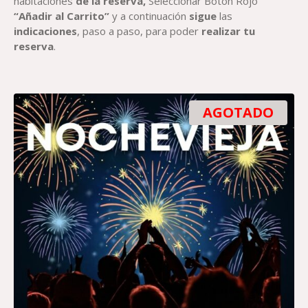
habitaciones
de la reserva,
Seleccionar Botón Rojo
“Añadir al Carrito”
y a continuación
sigue
las
indicaciones
, paso a paso, para poder
realizar tu
reserva
.
AGOTADO