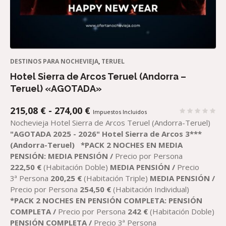
DESTINOS PARA NOCHEVIEJA
,
TERUEL
Hotel Sierra de Arcos Teruel (Andorra –
Teruel) «AGOTADA»
RANGO
215,08
€
-
274,00
€
Impuestos Incluidos
DE
Nochevieja Hotel Sierra de Arcos Teruel (Andorra-Teruel)
PRECIOS:
"AGOTADA 2025 - 2026"
Hotel Sierra de Arcos 3***
DESDE
(Andorra-Teruel)
*PACK 2 NOCHES EN MEDIA
215,08 €
PENSIÓN:
MEDIA PENSIÓN /
Precio por Persona
HASTA
222
,50
€
(Habitación Doble)
MEDIA PENSIÓN /
Precio
274,00 €
3ª Persona
200,25
€
(Habitación Triple)
MEDIA PENSIÓN /
Precio por Persona
254,50
€
(Habitación Individual)
*PACK 2 NOCHES EN PENSIÓN COMPLETA:
PENSIÓN
COMPLETA /
Precio por Persona
2
42
€
(Habitación Doble)
PENSIÓN COMPLETA /
Precio 3ª Persona