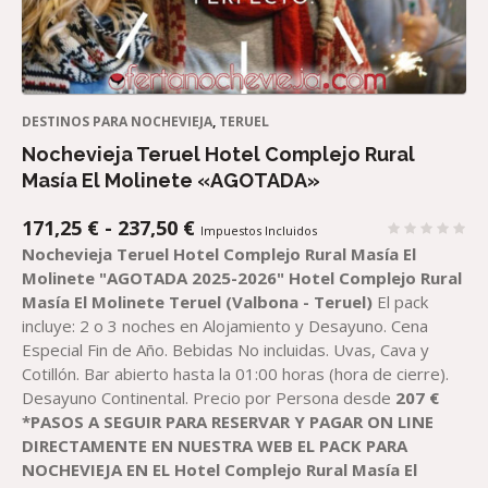
DESTINOS PARA NOCHEVIEJA
,
TERUEL
Nochevieja Teruel Hotel Complejo Rural
Masía El Molinete «AGOTADA»
RANGO
171,25
€
-
237,50
€
Impuestos Incluidos
DE
Nochevieja Teruel Hotel Complejo Rural Masía El
PRECIOS:
Molinete
"AGOTADA 2025-2026"
Hotel Complejo Rural
DESDE
Masía El Molinete Teruel
(Valbona - Teruel)
El pack
171,25 €
incluye: 2 o 3 noches en Alojamiento y Desayuno. Cena
HASTA
Especial Fin de Año. Bebidas No incluidas. Uvas, Cava y
237,50 €
Cotillón. Bar abierto hasta la 01:00 horas (hora de cierre).
Desayuno Continental. Precio por Persona desde
207
€
*PASOS A SEGUIR PARA RESERVAR
Y PAGAR
ON LINE
DIRECTAMENTE EN NUESTRA WEB
EL
PACK
PARA
NOCHEVIEJA EN EL
H
otel Complejo Rural Masía El