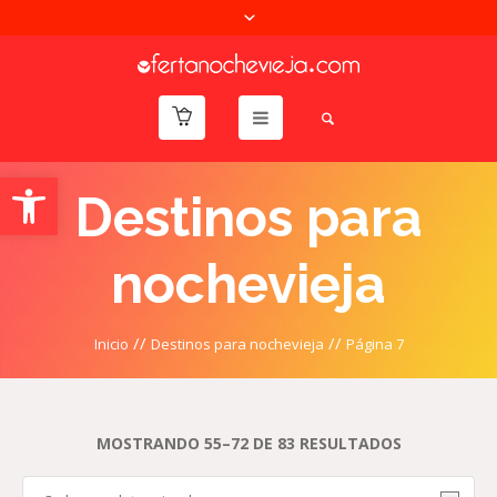
Abrir barra de herramientas
Destinos para
nochevieja
//
//
Inicio
Destinos para nochevieja
Página 7
MOSTRANDO 55–72 DE 83 RESULTADOS