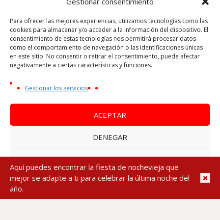
Gestionar consentimiento
Para ofrecer las mejores experiencias, utilizamos tecnologías como las
cookies para almacenar y/o acceder a la información del dispositivo. El
consentimiento de estas tecnologías nos permitirá procesar datos
como el comportamiento de navegación o las identificaciones únicas
en este sitio. No consentir o retirar el consentimiento, puede afectar
negativamente a ciertas características y funciones.
Gestionar los servicios
ACEPTAR
DENEGAR
VER PREFERENCIAS
Aquí puedes encontrar la fiesta de nochevieja que
mejor se adapte a ti para celebrar la última noche del
Política de cookies
Política de Privacidad
Aviso Legal
DESTINOS PARA NOCHEVIEJA
,
MURCIA
año.
Hotel Sercotel JC1 Murcia & Spa «AGOTADO
2025-2026»