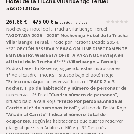
Hotel de la Trucha Villarluengo Teruel
«AGOTADA»
RANGO
261,66
€
-
475,00
€
Impuestos Incluidos
DE
Nochevieja Hotel de la Trucha Villarluengo Teruel
PRECIOS:
"AGOTADA 2025 - 2026"
Nochevieja Hotel de la Trucha
DESDE
Villarluengo Teruel.
Precio por Persona Desde
2
95
€
261,66 €
**2ª OPCIÓN RESERVA Y PAGA ON LINE DIRECTAMENTE
HASTA
EN NUESTRA WEB ESTA OFERTA PARA NOCHEVIEJA en
475,00 €
el
H
otel de la Trucha
4**** (Villarluengo – Teruel)
:
Podrás hacer tu Reserva, siguiendo estas instrucciones:
1º
Ve al cuadro
“PACK
S
”
, situado bajo el Botón Rojo
“Selecciona Aquí tu reserva”
Indica el
“
PACK 2 o 3
noches,
Tipo de habitación y número de personas”
de
tu reserva.
2º
En el
“Cuadro número de personas”
,
situado bajo la caja Roja
“Precio Por persona.Añade al
Carrito el nº de personas total”
y al lado de Botón Rojo
“Añadir al Carrito”
Indica el número total de
ocupantes
, según las habitaciones que quieras reservar
(da igual que sean Adultos o Niños)
3º
Después