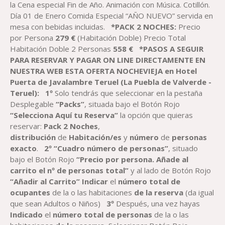
279,00 €
la Cena especial Fin de Año. Animación con Música. Cotillón.
Día 01 de Enero Comida Especial “AÑO NUEVO” servida en
mesa con bebidas incluidas.
*PACK 2 NOCHES:
Precio
por Persona
2
79
€
(Habitación Doble) Precio Total
Habitación Doble 2 Personas
558
€
*PASOS A SEGUIR
PARA RESERVAR
Y PAGAR
ON LINE DIRECTAMENTE EN
NUESTRA WEB
ESTA OFERTA NOCHEVIEJA en
Hotel
Puerta de Javalambre Teruel (La Puebla de Valverde -
Teruel)
:
1º
Solo tendrás que seleccionar en la pestaña
Desplegable
“Packs”
, situada bajo el Botón Rojo
“Selecciona Aquí tu Reserva”
la opción que quieras
reservar:
Pack
2
Noche
s
,
distribución
de
Habitación
/es
y
número
de
personas
exacto
.
2º “Cuadro número de personas”
, situado
bajo el Botón Rojo
“Precio por persona. Añade al
carrito el nº de personas total”
y al lado de Botón Rojo
“Añadir al Carrito”
Indicar
el
número total de
ocupantes
de la o las habitaciones
de la reserva
(da igual
que sean Adultos o Niños)
3º
Después, una vez hayas
Indicado
el
número total de personas
de la o las