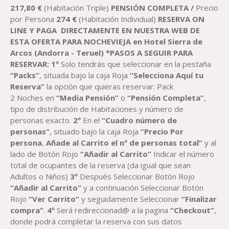
217,80
€
(Habitación Triple)
PENSIÓN COMPLETA /
Precio
por Persona
274
€
(Habitación Individual)
RESERVA ON
LINE Y PAGA DIRECTAMENTE EN NUESTRA WEB DE
ESTA OFERTA PARA NOCHEVIEJA en
H
otel Sierra de
Arcos
(
Andorra -
Teruel)
*PASOS A SEGUIR PARA
RESERVAR:
1º
Solo tendrás que seleccionar en la pestaña
“Packs”
, situada bajo la caja Roja
“Selecciona Aquí tu
Reserva”
la opción que quieras reservar: Pack
2 Noches en
“Media Pensión”
o
“Pensión Completa”
,
tipo de distribución de Habitaciones y número de
personas exacto.
2º
En el
“Cuadro número de
personas”
, situado bajo la caja Roja
“Precio Por
persona. Añade al Carrito el nº de personas total”
y al
lado de Botón Rojo
“Añadir al Carrito”
Indicar el número
total de ocupantes de la reserva (da igual que sean
Adultos o Niños)
3º
Después Seleccionar Botón Rojo
“Añadir al Carrito”
y a continuación Seleccionar Botón
Rojo
“Ver Carrito”
y seguidamente Seleccionar
“Finalizar
compra”
.
4º
Será redireccionad@ a la pagina
“Checkout”
,
donde podrá completar la reserva con sus datos