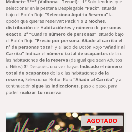
Molinete
3
*** (
Valbona -
Teruel)
:
1º
Solo tendrás que
seleccionar en la pestaña Desplegable
“Pack”
, situada
bajo el Botón Rojo
“Selecciona Aquí tu Reserva”
la
opción que quieras reservar:
Pack
1 o 2
Noche
s
,
distribución
de
Habitación
/es
y
número
de
personas
exacto
.
2º “Cuadro número de personas”
, situado bajo
el Botón Rojo
“Precio por persona. Añade al carrito el
nº de personas total”
y al lado de Botón Rojo
“Añadir al
Carrito”
Indicar
el
número total de ocupantes
de la o
las habitaciones
de la reserva
(da igual que sean Adultos
o Niños)
3º
Después, una vez hayas
Indicado
el
número
total de ocupantes
de la o las habitaciones
de la
reserva,
Seleccionar Botón Rojo
“Añadir al Carrito”
y a
continuación
sigue
las
indicaciones
, paso a paso, para
poder
realizar tu reserva
.
AGOTADO