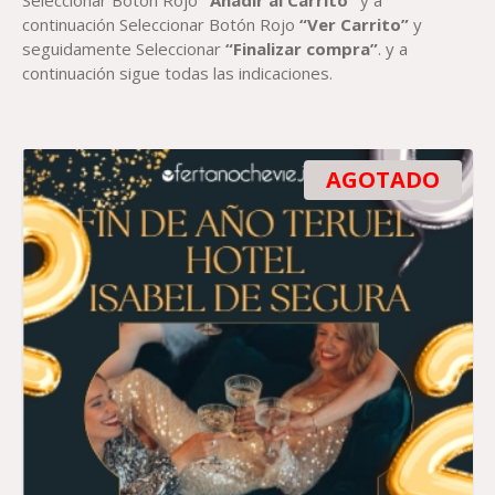
Seleccionar Botón Rojo
“Añadir al Carrito”
y a
continuación Seleccionar Botón Rojo
“Ver Carrito”
y
seguidamente Seleccionar
“Finalizar compra”
. y a
continuación sigue todas las indicaciones.
AGOTADO