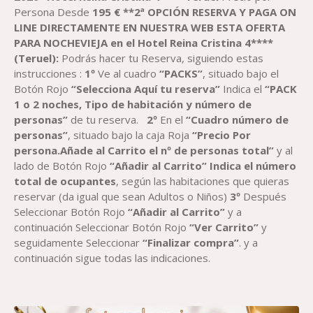
DESDE
Persona Desde
195
€
**2ª OPCIÓN RESERVA Y PAGA ON
185,66 €
LINE DIRECTAMENTE EN NUESTRA WEB ESTA OFERTA
HASTA
PARA NOCHEVIEJA en el
H
otel
Reina Cristina
4****
357,00 €
(
T
eruel)
:
Podrás hacer tu Reserva, siguiendo estas
instrucciones :
1º
Ve al cuadro
“PACK
S
”
, situado bajo el
Botón Rojo
“Selecciona Aquí tu reserva”
Indica el
“
PACK
1 o 2 noches,
Tipo de habitación y número de
personas”
de tu reserva.
2º
En el
“Cuadro número de
personas”
, situado bajo la caja Roja
“Precio Por
persona.Añade al Carrito el nº de personas total”
y al
lado de Botón Rojo
“Añadir al Carrito”
Indica el número
total de ocupantes
, según las habitaciones que quieras
reservar (da igual que sean Adultos o Niños)
3º
Después
Seleccionar Botón Rojo
“Añadir al Carrito”
y a
continuación Seleccionar Botón Rojo
“Ver Carrito”
y
seguidamente Seleccionar
“Finalizar compra”
. y a
continuación sigue todas las indicaciones.