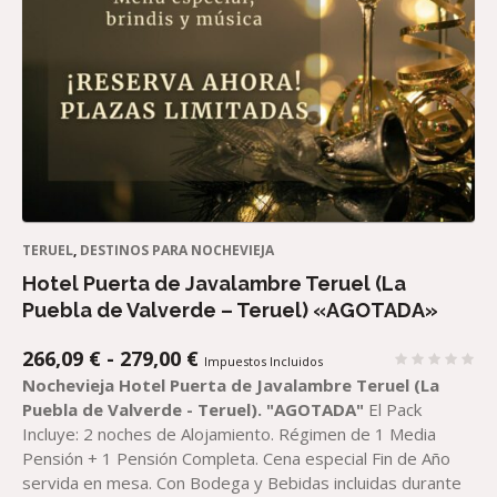
TERUEL
,
DESTINOS PARA NOCHEVIEJA
Hotel Puerta de Javalambre Teruel (La
Puebla de Valverde – Teruel) «AGOTADA»
RANGO
266,09
€
-
279,00
€
Impuestos Incluidos
DE
Nochevieja Hotel Puerta de Javalambre Teruel (La
PRECIOS:
Puebla de Valverde - Teruel).
"AGOTADA"
El Pack
DESDE
Incluye: 2 noches de Alojamiento. Régimen de 1 Media
266,09 €
Pensión + 1 Pensión Completa. Cena especial Fin de Año
HASTA
servida en mesa. Con Bodega y Bebidas incluidas durante