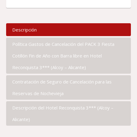
Descripción
Política Gastos de Cancelación del PACK 3 Fiesta
Cotillón Fin de Año con Barra libre en Hotel
Reconquista 3*** (Alcoy – Alicante)
Contratación de Seguro de Cancelación para las
Reservas de Nochevieja
Descripción del Hotel Reconquista 3*** (Alcoy –
Alicante)