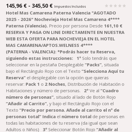
RANGO
145,96
€
-
345,50
€
Impuestos Incluidos
DE
Hotel Mas Camarena Paterna Valencia
"AGOTADO
PRECIOS:
2025 - 2026"
Nochevieja Hotel Mas Camarena 4****
DESDE
Paterna (Valencia).
Precio por persona Desde
161,10
€
145,96 €
RESERVA Y PAGA ON LINE DIRECTAMENTE EN NUESTRA
HASTA
WEB ESTA OFERTA PARA NOCHEVIEJA EN EL
H
OTEL
345,50 €
M
AS
C
AMARENA/
A
PTOS.
W
ELNESS 4****
(PATERNA
-
VALENCIA
)
:
*Podrás hacer tu Reserva,
siguiendo estas instrucciones
:
1º
Solo tendrás que
seleccionar en la pestaña Desplegable
“Packs”
, situada
bajo el Rectángulo Rojo con el Texto
“Selecciona Aquí tu
Reserva”
el desplegable con la opción que quieras
reservar:
Pack
1
o
2
Noche
s
, Distribución de Habitación o
Habitaciones y número de personas.
2º
Ve al
“Cuadro
número de personas”
, situado al lado de Botón Rojo
“Añadir al Carrito”
, y bajo el Rectángulo Rojo con el
Texto
“Precio por persona. Añade al carrito el nº de
personas total”
Indica
el
número total
de personas en
todas las habitaciones de tu reserva (da igual que sean
Adultos o Niños)
3º
Seleccionar Botón Rojo
“Añadir al