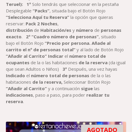
Teruel)
:
1º
Solo tendrás que seleccionar en la pestaña
Desplegable
“Packs”
, situada bajo el Botón Rojo
“Selecciona Aquí tu Reserva”
la opción que quieras
reservar:
Pack
2
Noche
s
,
distribución
de
Habitación
/es
y
número
de
personas
exacto
.
2º “Cuadro número de personas”
, situado
bajo el Botón Rojo
“Precio por persona. Añade al
carrito el nº de personas total”
y al lado de Botón Rojo
“Añadir al Carrito”
Indicar
el
número total de
ocupantes
de la o las habitaciones
de la reserva
(da igual
que sean Adultos o Niños)
3º
Después, una vez hayas
Indicado
el
número total de personas
de la o las
habitaciones
de la reserva,
Seleccionar Botón Rojo
“Añadir al Carrito”
y a continuación
sigue
las
indicaciones
, paso a paso, para poder
realizar tu
reserva
.
AGOTADO