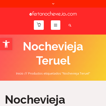
Abrir barra de herramientas
Nochevieja
Teruel
//
Inicio
Productos etiquetados “Nochevieja Teruel”
Nochevieja