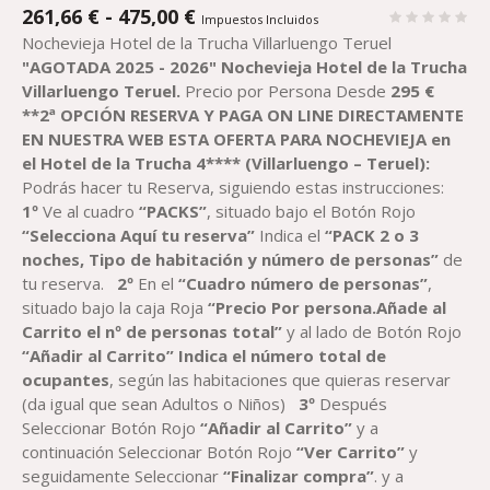
RANGO
261,66
€
-
475,00
€
Impuestos Incluidos
DE
Nochevieja Hotel de la Trucha Villarluengo Teruel
PRECIOS:
"AGOTADA 2025 - 2026"
Nochevieja Hotel de la Trucha
DESDE
Villarluengo Teruel.
Precio por Persona Desde
2
95
€
261,66 €
**2ª OPCIÓN RESERVA Y PAGA ON LINE DIRECTAMENTE
HASTA
EN NUESTRA WEB ESTA OFERTA PARA NOCHEVIEJA en
475,00 €
el
H
otel de la Trucha
4**** (Villarluengo – Teruel)
:
Podrás hacer tu Reserva, siguiendo estas instrucciones:
1º
Ve al cuadro
“PACK
S
”
, situado bajo el Botón Rojo
“Selecciona Aquí tu reserva”
Indica el
“
PACK 2 o 3
noches,
Tipo de habitación y número de personas”
de
tu reserva.
2º
En el
“Cuadro número de personas”
,
situado bajo la caja Roja
“Precio Por persona.Añade al
Carrito el nº de personas total”
y al lado de Botón Rojo
“Añadir al Carrito”
Indica el número total de
ocupantes
, según las habitaciones que quieras reservar
(da igual que sean Adultos o Niños)
3º
Después
Seleccionar Botón Rojo
“Añadir al Carrito”
y a
continuación Seleccionar Botón Rojo
“Ver Carrito”
y
seguidamente Seleccionar
“Finalizar compra”
. y a