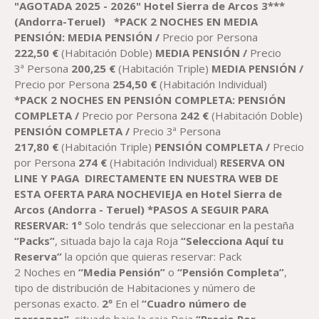
PRECIOS:
"AGOTADA 2025 - 2026"
Hotel Sierra de Arcos 3***
DESDE
(Andorra-Teruel)
*PACK 2 NOCHES EN MEDIA
215,08 €
PENSIÓN:
MEDIA PENSIÓN /
Precio por Persona
HASTA
222
,50
€
(Habitación Doble)
MEDIA PENSIÓN /
Precio
274,00 €
3ª Persona
200,25
€
(Habitación Triple)
MEDIA PENSIÓN /
Precio por Persona
254,50
€
(Habitación Individual)
*PACK 2 NOCHES EN PENSIÓN COMPLETA:
PENSIÓN
COMPLETA /
Precio por Persona
2
42
€
(Habitación Doble)
PENSIÓN COMPLETA /
Precio 3ª Persona
217,80
€
(Habitación Triple)
PENSIÓN COMPLETA /
Precio
por Persona
274
€
(Habitación Individual)
RESERVA ON
LINE Y PAGA DIRECTAMENTE EN NUESTRA WEB DE
ESTA OFERTA PARA NOCHEVIEJA en
H
otel Sierra de
Arcos
(
Andorra -
Teruel)
*PASOS A SEGUIR PARA
RESERVAR:
1º
Solo tendrás que seleccionar en la pestaña
“Packs”
, situada bajo la caja Roja
“Selecciona Aquí tu
Reserva”
la opción que quieras reservar: Pack
2 Noches en
“Media Pensión”
o
“Pensión Completa”
,
tipo de distribución de Habitaciones y número de
personas exacto.
2º
En el
“Cuadro número de
personas”
, situado bajo la caja Roja
“Precio Por