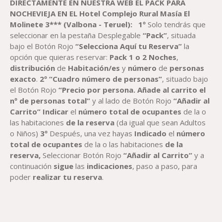
DIRECTAMENTE EN NUESTRA WEB
EL
PACK
PARA
NOCHEVIEJA EN EL
H
otel Complejo Rural Masía El
Molinete
3
*** (
Valbona -
Teruel)
:
1º
Solo tendrás que
seleccionar en la pestaña Desplegable
“Pack”
, situada
bajo el Botón Rojo
“Selecciona Aquí tu Reserva”
la
opción que quieras reservar:
Pack
1 o 2
Noche
s
,
distribución
de
Habitación
/es
y
número
de
personas
exacto
.
2º “Cuadro número de personas”
, situado bajo
el Botón Rojo
“Precio por persona. Añade al carrito el
nº de personas total”
y al lado de Botón Rojo
“Añadir al
Carrito”
Indicar
el
número total de ocupantes
de la o
las habitaciones
de la reserva
(da igual que sean Adultos
o Niños)
3º
Después, una vez hayas
Indicado
el
número
total de ocupantes
de la o las habitaciones
de la
reserva,
Seleccionar Botón Rojo
“Añadir al Carrito”
y a
continuación
sigue
las
indicaciones
, paso a paso, para
poder
realizar tu reserva
.