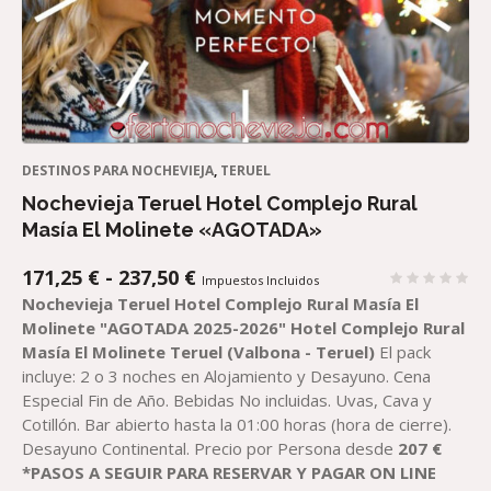
DESTINOS PARA NOCHEVIEJA
,
TERUEL
Nochevieja Teruel Hotel Complejo Rural
Masía El Molinete «AGOTADA»
RANGO
171,25
€
-
237,50
€
Impuestos Incluidos
DE
Nochevieja Teruel Hotel Complejo Rural Masía El
PRECIOS:
Molinete
"AGOTADA 2025-2026"
Hotel Complejo Rural
DESDE
Masía El Molinete Teruel
(Valbona - Teruel)
El pack
171,25 €
incluye: 2 o 3 noches en Alojamiento y Desayuno. Cena
HASTA
Especial Fin de Año. Bebidas No incluidas. Uvas, Cava y
237,50 €
Cotillón. Bar abierto hasta la 01:00 horas (hora de cierre).
Desayuno Continental. Precio por Persona desde
207
€
*PASOS A SEGUIR PARA RESERVAR
Y PAGAR
ON LINE