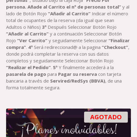
persona. Añade al Carrito el nº de personas total”
y al
lado de Botón Rojo
“Añadir al Carrito”
Indicar el número
total de ocupantes de la reserva (da igual que sean
Adultos o Niños)
3º
Después Seleccionar Botón Rojo
“Añadir al Carrito”
y a continuación Seleccionar Botón
Rojo
“Ver Carrito”
y seguidamente Seleccionar
“Finalizar
compra”
.
4º
Será redireccionad@ a la pagina
“Checkout”
,
donde podrá completar la reserva con sus datos
completos y seguidamente Seleccionar Botón Rojo
“Realizar el Pedido”
.
5º
Y finalmente accederá a la
pasarela de pago
para
Paga
r su reserva
con tarjeta
bancaria a través de
Servired/RedSys
(BBVA)
, de una
forma totalmente segura.
AGOTADO