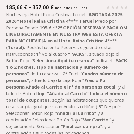
RANGO
185,66
€
-
357,00
€
Impuestos Incluidos
DE
Nochevieja Hotel Reina Cristina Teruel
"AGOTADA 2025 -
PRECIOS:
2026"
Hotel Reina Cristina 4**** Teruel
Precio por
DESDE
Persona Desde
195
€
**2ª OPCIÓN RESERVA Y PAGA ON
185,66 €
LINE DIRECTAMENTE EN NUESTRA WEB ESTA OFERTA
HASTA
PARA NOCHEVIEJA en el
H
otel
Reina Cristina
4****
357,00 €
(
T
eruel)
:
Podrás hacer tu Reserva, siguiendo estas
instrucciones :
1º
Ve al cuadro
“PACK
S
”
, situado bajo el
Botón Rojo
“Selecciona Aquí tu reserva”
Indica el
“
PACK
1 o 2 noches,
Tipo de habitación y número de
personas”
de tu reserva.
2º
En el
“Cuadro número de
personas”
, situado bajo la caja Roja
“Precio Por
persona.Añade al Carrito el nº de personas total”
y al
lado de Botón Rojo
“Añadir al Carrito”
Indica el número
total de ocupantes
, según las habitaciones que quieras
reservar (da igual que sean Adultos o Niños)
3º
Después
Seleccionar Botón Rojo
“Añadir al Carrito”
y a
continuación Seleccionar Botón Rojo
“Ver Carrito”
y
seguidamente Seleccionar
“Finalizar compra”
. y a
continuación sigue todas las indicaciones.