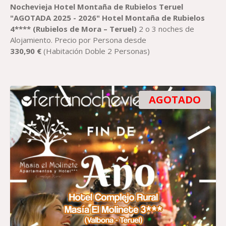
DE
Nochevieja
H
otel
Montaña de Rubielos Teruel
PRECIOS:
"AGOTADA 2025 - 2026"
H
otel
Montaña de Rubielos
DESDE
4*
*** (Rubielos
de
Mora – Teruel)
2 o 3 noches de
301,26 €
Alojamiento. Precio por Persona desde
HASTA
330,90
€
(Habitación Doble 2 Personas)
381,00 €
AGOTADO