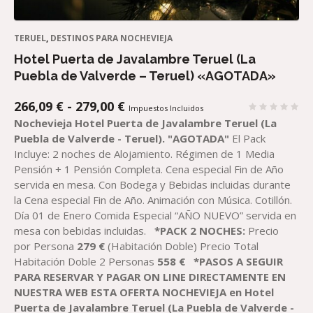
TERUEL
,
DESTINOS PARA NOCHEVIEJA
Hotel Puerta de Javalambre Teruel (La
Puebla de Valverde – Teruel) «AGOTADA»
RANGO
266,09
€
-
279,00
€
Impuestos Incluidos
DE
Nochevieja Hotel Puerta de Javalambre Teruel (La
PRECIOS:
Puebla de Valverde - Teruel).
"AGOTADA"
El Pack
DESDE
Incluye: 2 noches de Alojamiento. Régimen de 1 Media
266,09 €
Pensión + 1 Pensión Completa. Cena especial Fin de Año
HASTA
servida en mesa. Con Bodega y Bebidas incluidas durante
279,00 €
la Cena especial Fin de Año. Animación con Música. Cotillón.
Día 01 de Enero Comida Especial “AÑO NUEVO” servida en
mesa con bebidas incluidas.
*PACK 2 NOCHES:
Precio
por Persona
2
79
€
(Habitación Doble) Precio Total
Habitación Doble 2 Personas
558
€
*PASOS A SEGUIR
PARA RESERVAR
Y PAGAR
ON LINE DIRECTAMENTE EN
NUESTRA WEB
ESTA OFERTA NOCHEVIEJA en
Hotel
Puerta de Javalambre Teruel (La Puebla de Valverde -