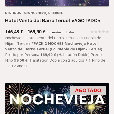
DESTINOS PARA NOCHEVIEJA
,
TERUEL
Hotel Venta del Barro Teruel «AGOTADO»
RANGO
146,43
€
-
169,90
€
Impuestos Incluidos
DE
Nochevieja Hotel Venta del Barro Teruel (La Puebla de
PRECIOS:
Hijar - Teruel).
*PACK 2 NOCHES
Nochevieja
Hotel
DESDE
Venta del Barro
Teruel (La Puebla de
Hijar
- Teruel)
146,43 €
Precio por Persona
169,90
€
(Habitación Doble) Precio
HASTA
Niño
99,50
€
(Habitación Doble con 2 adultos + 1 Niño de
169,90 €
2 a 12 años)
AGOTADO