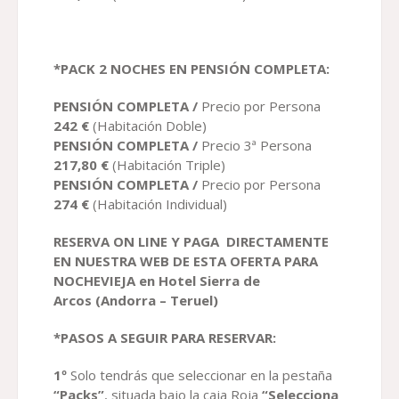
*PACK 2 NOCHES EN PENSIÓN COMPLETA:
PENSIÓN COMPLETA /
Precio por Persona
2
42
€
(Habitación Doble)
PENSIÓN COMPLETA /
Precio 3ª Persona
217,80
€
(Habitación Triple)
PENSIÓN COMPLETA /
Precio por Persona
274
€
(Habitación Individual)
RESERVA ON LINE Y PAGA DIRECTAMENTE
EN NUESTRA WEB DE ESTA OFERTA PARA
NOCHEVIEJA en
H
otel Sierra de
Arcos
(
Andorra –
Teruel)
*PASOS A SEGUIR PARA RESERVAR:
1º
Solo tendrás que seleccionar en la pestaña
“Packs”
, situada bajo la caja Roja
“Selecciona