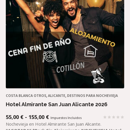
COSTA BLANCA OTROS
,
ALICANTE
,
DESTINOS PARA NOCHEVIEJA
Hotel Almirante San Juan Alicante 2026
RANGO
55,00
€
-
155,00
€
Impuestos Incluidos
DE
Nochevieja en Hotel Almirante San Juan Alicante.
PRECIOS: