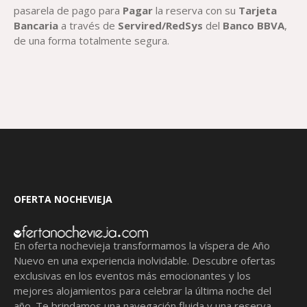
pasarela de pago para
Paga
r
la reserva con su
T
arjeta
Bancaria
a través de
Servired/RedSys
del
Banco BBVA
,
de una forma totalmente segura.
OFERTA NOCHEVIEJA
En oferta nochevieja transformamos la víspera de Año
Nuevo en una experiencia inolvidable. Descubre ofertas
exclusivas en los eventos más emocionantes y los
mejores alojamientos para celebrar la última noche del
año. Te brindamos una navegación fluida y una reserva