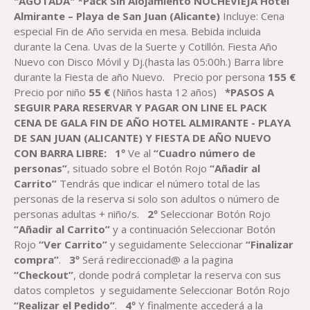
"AGOTADA"
*
Pack Sin Alojamiento
NOCHEVIEJA
Hotel
DESDE
Almirante – Playa de San Juan (Alicante)
Incluye: Cena
55,00 €
especial Fin de Año servida en mesa. Bebida incluida
HASTA
durante la Cena. Uvas de la Suerte y Cotillón. Fiesta Año
155,00 €
Nuevo con Disco Móvil y Dj.(hasta las 05:00h.) Barra libre
durante la Fiesta de año Nuevo.
Precio por persona
155
€
Precio por niño
55
€
(Niños hasta 12 años)
*PASOS A
SEGUIR PARA RESERVAR
Y PAGAR
ON LINE
EL
PACK
C
ENA
DE GALA
FIN DE AÑO
HOTEL ALMIRANTE - PLAYA
DE SAN JUAN (
ALICANTE
)
Y FIESTA DE
AÑO
NUEVO
CON BARRA LIBRE:
1º
Ve al
“Cuadro número de
personas”
, situado sobre el Botón Rojo
“Añadir al
Carrito”
Tendrás que indicar el número total de las
personas de la reserva si solo son adultos o número de
personas adultas + niño/s.
2º
Seleccionar Botón Rojo
“Añadir al Carrito”
y a continuación Seleccionar Botón
Rojo
“Ver Carrito”
y seguidamente Seleccionar
“Finalizar
compra”
.
3º
Será redireccionad@ a la pagina
“Checkout”
, donde podrá completar la reserva con sus
datos completos y seguidamente Seleccionar Botón Rojo
“Realizar el Pedido”
.
4º
Y finalmente accederá a la