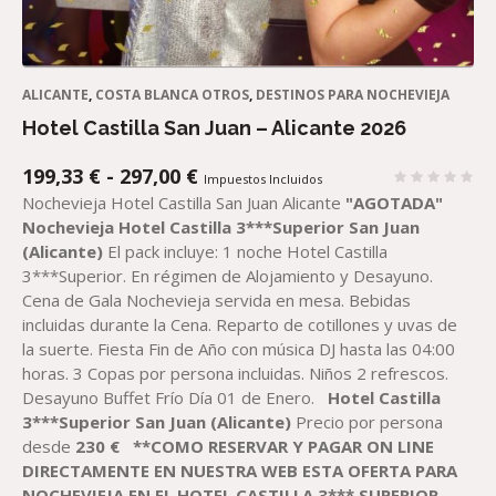
ALICANTE
,
COSTA BLANCA OTROS
,
DESTINOS PARA NOCHEVIEJA
Hotel Castilla San Juan – Alicante 2026
RANGO
199,33
€
-
297,00
€
Impuestos Incluidos
DE
Nochevieja Hotel Castilla San Juan Alicante
"AGOTADA"
PRECIOS:
Nochevieja Hotel Castilla 3***Superior San Juan
DESDE
(Alicante)
El pack incluye: 1 noche Hotel Castilla
199,33 €
3***Superior. En régimen de Alojamiento y Desayuno.
HASTA
Cena de Gala Nochevieja servida en mesa. Bebidas
297,00 €
incluidas durante la Cena. Reparto de cotillones y uvas de
la suerte. Fiesta Fin de Año con música DJ hasta las 04:00
horas. 3 Copas por persona incluidas. Niños 2 refrescos.
Desayuno Buffet Frío Día 01 de Enero.
Hotel Castilla
3***Superior San Juan (Alicante)
Precio por persona
desde
230
€
**COMO RESERVAR Y PAGAR ON LINE
DIRECTAMENTE EN NUESTRA WEB ESTA OFERTA PARA
NOCHEVIEJA EN EL HOTEL CASTILLA 3*** SUPERIOR -