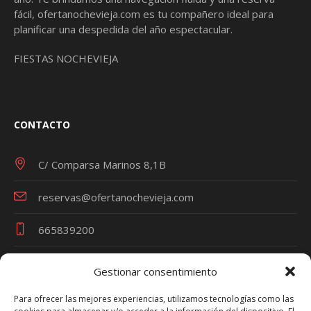
fácil,
ofertanochevieja.com
es tu compañero ideal para
planificar una despedida del año espectacular.
FIESTAS NOCHEVIEJA
CONTACTO
C/ Comparsa Marinos 8,1B
reservas@ofertanochevieja.com
665839200
Gestionar consentimiento
Términos y Condiciones
Para ofrecer las mejores experiencias, utilizamos tecnologías como las