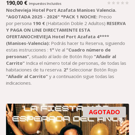
190,00
€
Impuestos Incluidos
Nochevieja Hotel Port Azafata Manises Valencia.
"AGOTADA 2025 - 2026"
*PACK 1 NOCHE:
Precio
por persona
190
€
(Habitación Doble 2 Adultos)
RESERVA
Y PAGA ON LINE DIRECTAMENTE ESTA
OFERTANOCHEVIEJA Hotel Port Azafata 4****
(Manises-Valencia):
Podrás hacer tu Reserva, siguiendo
estas instrucciones :
1º
Ve al
“Cuadro número de
personas”
, situado al lado de Botón Rojo
“Añadir al
Carrito”
Indica el número total de personas, de todas las
habitaciones de tu reserva.
2º
Seleccionar Botón Rojo
“Añadir al Carrito”
y a continuación sigue todas las
indicaciones.
AGOTADO