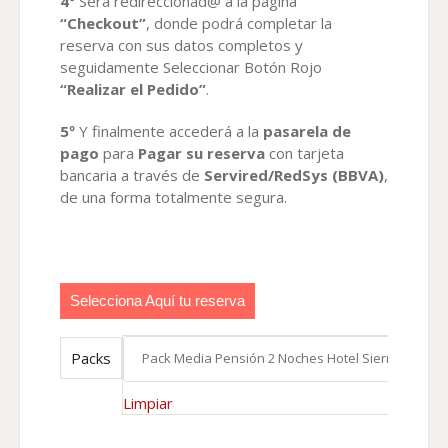
4º
Será redireccionad@ a la pagina
“Checkout”
, donde podrá completar la
reserva con sus datos completos y
seguidamente Seleccionar Botón Rojo
“Realizar el Pedido”
.
5º
Y finalmente accederá a la
pasarela de
pago
para
Paga
r su reserva
con tarjeta
bancaria a través de
Servired/RedSys
(BBVA)
,
de una forma totalmente segura.
Selecciona Aquí tu reserva
Packs
Limpiar