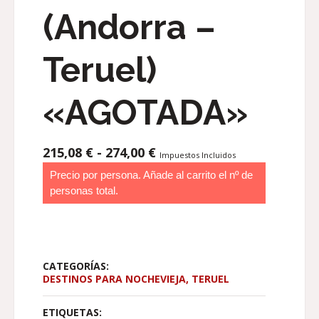
(Andorra –
Teruel)
«AGOTADA»
RANGO
215,08
€
-
274,00
€
Impuestos Incluidos
DE
Precio por persona. Añade al carrito el nº de
PRECIOS:
personas total.
DESDE
215,08 €
HASTA
274,00 €
CATEGORÍAS:
DESTINOS PARA NOCHEVIEJA
,
TERUEL
ETIQUETAS: