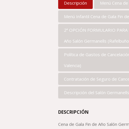
Descripción
Menú Cena de G
Menú Infantil Cena de Gala Fin d
2ª OPCIÓN FORMULARIO PARA Q
Año Salón Germanells (Rafelbuñol
Política de Gastos de Cancelació
Valencia)
Contratación de Seguro de Cance
Descripción del Salón Germanells 
DESCRIPCIÓN
Cena de Gala Fin de Año Salón Germ