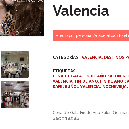
Valencia
Precio por persona. Añade al carrito el 
CATEGORÍAS:
VALENCIA
,
DESTINOS P
ETIQUETAS:
CENA DE GALA FIN DE AÑO SALÓN G
VALENCIA
,
FIN DE AÑO
,
FIN DE AÑO 
RAFELBUÑOL VALENCIA
,
NOCHEVIEJA
Cena de Gala Fin de Año Salón Germane
«AGOTADA»