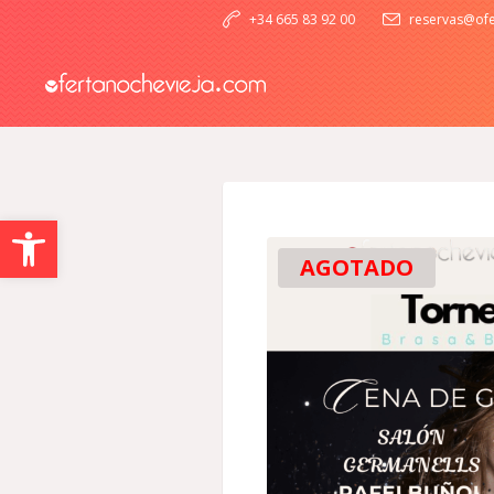
+34 665 83 92 00
reservas@ofe
Abrir barra de herramientas
AGOTADO