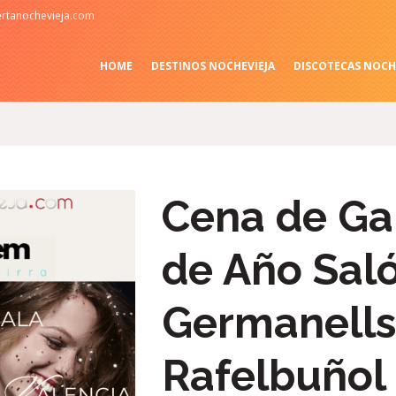
rtanochevieja.com
HOME
DESTINOS NOCHEVIEJA
DISCOTECAS NOCH
Cena de Ga
de Año Sal
Germanell
Rafelbuñol