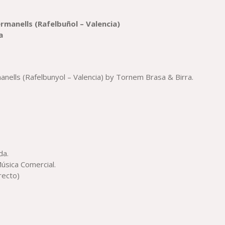
rmanells (
Rafelbuñol
–
Valencia)
a
nells (Rafelbunyol – Valencia) by Tornem Brasa & Birra.
da.
úsica Comercial.
recto)