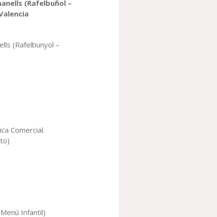
anells (
Rafelbuñol
–
Valencia
lls (Rafelbunyol –
ica Comercial.
to)
 Menú Infantil)