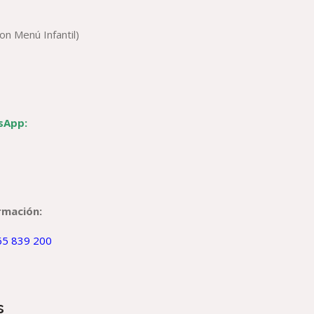
con Menú Infantil)
sApp:
rmación:
65 839 200
s