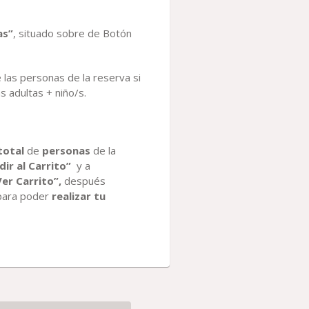
as”
, situado sobre de Botón
 las personas de la reserva si
 adultas + niño/s.
total
de
personas
de la
dir al Carrito”
y a
Ver Carrito”,
después
 para poder
realizar tu