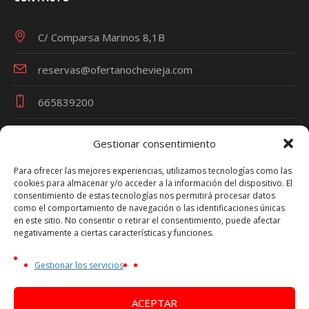
C/ Comparsa Marinos 8,1B
reservas@ofertanochevieja.com
665839200
Gestionar consentimiento
Términos y Condiciones
Para ofrecer las mejores experiencias, utilizamos tecnologías como las
cookies para almacenar y/o acceder a la información del dispositivo. El
Política de Privacidad
consentimiento de estas tecnologías nos permitirá procesar datos
Política de Cookies
como el comportamiento de navegación o las identificaciones únicas
en este sitio. No consentir o retirar el consentimiento, puede afectar
Aviso Legal
negativamente a ciertas características y funciones.
Oferta Nochevieja es una marca de VIAJES TRAVEL
Gestionar los servicios
PARTY - Nº Licencia Turística CV-m1692A
NIF Persona Física - 44753270P
ACEPTAR