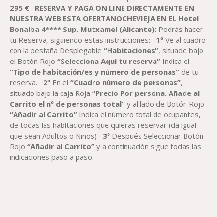
29
5
€
RESERVA Y PAGA ON LINE DIRECTAMENTE EN
NUESTRA WEB ESTA
OFERTA
NOCHEVIEJA
EN EL
Hotel
Bonalba 4**** Sup.
Mutxamel (Alicante)
:
Podrás hacer
tu Reserva, siguiendo estas instrucciones:
1º
Ve al cuadro
con la pestaña Desplegable
“Habitaciones”
, situado bajo
el Botón Rojo
“Selecciona Aquí tu reserva”
Indica el
“Tipo de habitación/es y número de personas”
de tu
reserva.
2º
En el
“Cuadro número de personas”
,
situado bajo la caja Roja
“Precio Por persona. Añade al
Carrito el nº de personas total”
y al lado de Botón Rojo
“Añadir al Carrito”
Indica el número total de ocupantes,
de todas las habitaciones que quieras reservar (da igual
que sean Adultos o Niños)
3º
Después Seleccionar Botón
Rojo
“Añadir al Carrito”
y a continuación sigue todas las
indicaciones paso a paso.