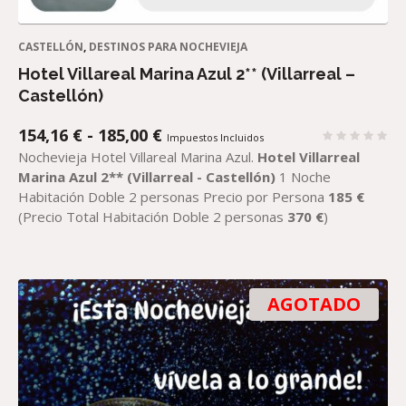
CASTELLÓN
,
DESTINOS PARA NOCHEVIEJA
Hotel Villareal Marina Azul 2** (Villarreal –
Castellón)
RANGO
154,16
€
-
185,00
€
Impuestos Incluidos
DE
Nochevieja Hotel Villareal Marina Azul.
Hotel Villarreal
PRECIOS:
Marina Azul 2** (Villarreal - Castellón)
1 Noche
DESDE
Habitación Doble 2 personas Precio por Persona
185
€
154,16 €
(Precio Total Habitación Doble 2 personas
370
€
)
HASTA
185,00 €
AGOTADO