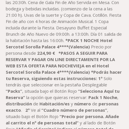
186,76 €
las 20:30h. Cena de Gala Fin de Año Servida en Mesa. Con
HASTA
bodega y bebidas incluidas. (comienzo de la cena a las
284,90 €
21:00 h). Uvas de la suerte y Copa de Cava. Cotillón. Fiesta
Fin de año con 4 horas de Animación Musical. 1 Copa
incluida durante la Fiesta. Desayuno Buffet Especial
Brunch de Año Nuevo de 09:00h. a 13:00h. Día 01 salida de
la habitación hasta las 16:00h.
*PACK 1 NOCHE Hotel
Sercotel
Sorolla Palace 4****(Valencia)
Precio por
persona desde
224,90
€
*PASOS A SEGUIR PARA
RESERVAR Y PAGAR ON LINE DIRECTAMENTE POR LA
WEB ESTA OFERTA PARA NOCHEVIEJA
en el
Hotel
Sercotel
Sorolla Palace 4****(Valencia)
*Podrás hacer
tu Reserva, siguiendo estas instrucciones
:
1º
Solo
tendrás que seleccionar en la pestaña Desplegable
“Packs”
, situada bajo el Botón Rojo
“Selecciona Aquí tu
Reserva”
la opción que quieras reservar:
Pack
1
Noche
,
distribución
de
Habitación
/es
y
número
de
personas
exacto
.
2º
Ve al
“Cuadro número de personas”
,
situado bajo el Botón Rojo
“Precio por persona. Añade
al carrito el nº de personas total”
y al lado de Botón