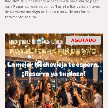
Pedido”
.
5º
Y finalmente accederá a la pasarela de pago
para
Paga
r
su reserva con su
Tarjeta Bancaria
a través
de
Servired/RedSys
de banco
BBVA
, de una forma
totalmente segura.
AGOTADO