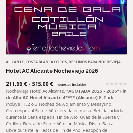
ALICANTE
,
COSTA BLANCA OTROS
,
DESTINOS PARA NOCHEVIEJA
Hotel AC Alicante Nochevieja 2026
RANGO
211,66
€
-
515,00
€
Impuestos Incluidos
DE
Nochevieja Hotel Ac Alicante.
"AGOTADA 2025 - 2026"
Fin
PRECIOS:
de Año AC Hotel Alicante 4**** (Alicante)
El Pack
DESDE
Incluye : 1,2 o 3 Noches de Alojamiento y Desayuno.
211,66 €
Cena especial Fin de Año servida en mesa. Bebida incluida
HASTA
durante la Cena especial Fin de Año. Uvas de la Suerte y
515,00 €
Cotillón. Fiesta de Fin de Año con Música Disco. Barra
Libre durante la Fiesta de Fin de Año. Resopón de