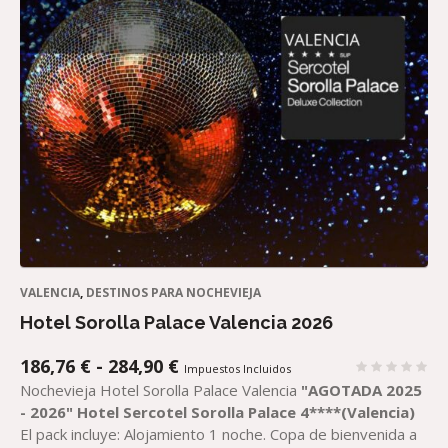
VALENCIA
,
DESTINOS PARA NOCHEVIEJA
Hotel Sorolla Palace Valencia 2026
RANGO
186,76
€
-
284,90
€
Impuestos Incluidos
DE
Nochevieja Hotel Sorolla Palace Valencia
"AGOTADA 2025
PRECIOS:
- 2026"
Hotel
Sercotel
Sorolla Palace 4****(Valencia)
DESDE
El pack incluye: Alojamiento 1 noche. Copa de bienvenida a