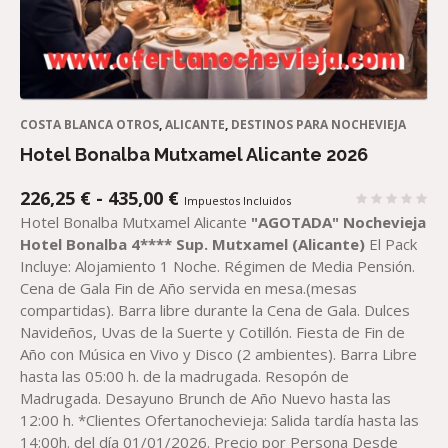
COSTA BLANCA OTROS
,
ALICANTE
,
DESTINOS PARA NOCHEVIEJA
Hotel Bonalba Mutxamel Alicante 2026
RANGO
226,25
€
-
435,00
€
Impuestos Incluidos
DE
Hotel Bonalba Mutxamel Alicante
"AGOTADA"
Nochevieja
PRECIOS:
Hotel Bonalba 4**** Sup. Mutxamel (Alicante)
El Pack
DESDE
Incluye: Alojamiento 1 Noche. Régimen de Media Pensión.
226,25 €
Cena de Gala Fin de Año servida en mesa.(mesas
HASTA
compartidas). Barra libre durante la Cena de Gala. Dulces
435,00 €
Navideños, Uvas de la Suerte y Cotillón. Fiesta de Fin de
Año con Música en Vivo y Disco (2 ambientes). Barra Libre
hasta las 05:00 h. de la madrugada. Resopón de
Madrugada. Desayuno Brunch de Año Nuevo hasta las
12:00 h. *Clientes Ofertanochevieja: Salida tardía hasta las
14:00h. del día 01/01/2026. Precio por Persona Desde