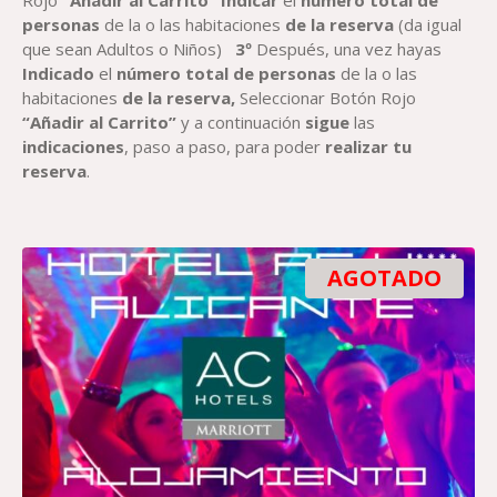
Rojo
“Añadir al Carrito”
Indicar
el
número total de
personas
de la o las habitaciones
de la reserva
(da igual
que sean Adultos o Niños)
3º
Después, una vez hayas
Indicado
el
número total de personas
de la o las
habitaciones
de la reserva,
Seleccionar Botón Rojo
“Añadir al Carrito”
y a continuación
sigue
las
indicaciones
, paso a paso, para poder
realizar tu
reserva
.
AGOTADO