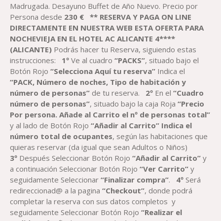
Madrugada. Desayuno Buffet de Año Nuevo. Precio por
Persona desde
2
30
€
** RESERVA Y PAGA ON LINE
DIRECTAMENTE EN NUESTRA WEB ESTA OFERTA PARA
NOCHEVIEJA EN EL
HOTEL
AC
ALICANTE 4****
(ALICANTE)
Podrás hacer tu Reserva, siguiendo estas
instrucciones:
1º
Ve al cuadro
“PACK
S
”
, situado bajo el
Botón Rojo
“Selecciona Aquí tu reserva”
Indica el
“
PACK, Número de noches,
Tipo de habitación y
número de personas”
de tu reserva.
2º
En el
“Cuadro
número de personas”
, situado bajo la caja Roja
“Precio
Por persona. Añade al Carrito el nº de personas total”
y al lado de Botón Rojo
“Añadir al Carrito”
Indica el
número total de ocupantes
, según las habitaciones que
quieras reservar (da igual que sean Adultos o Niños)
3º
Después Seleccionar Botón Rojo
“Añadir al Carrito”
y
a continuación Seleccionar Botón Rojo
“Ver Carrito”
y
seguidamente Seleccionar
“Finalizar compra”
.
4º
Será
redireccionad@ a la pagina
“Checkout”
, donde podrá
completar la reserva con sus datos completos y
seguidamente Seleccionar Botón Rojo
“Realizar el