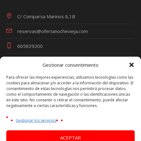
C/ Comparsa Marinos 8,1B
reservas@ofertanochevieja.com
665839200
Gestionar consentimiento
Términos y Condiciones
Para ofrecer las mejores experiencias, utilizamos tecnologías como las
cookies para almacenar y/o acceder a la información del dispositivo. El
Política de Privacidad
consentimiento de estas tecnologías nos permitirá procesar datos
como el comportamiento de navegación o las identificaciones únicas
Política de Cookies
en este sitio. No consentir o retirar el consentimiento, puede afectar
Aviso Legal
negativamente a ciertas características y funciones.
Oferta Nochevieja es una marca de VIAJES TRAVEL
Gestionar los servicios
PARTY - Nº Licencia Turística CV-m1692A
NIF Persona Física - 44753270P
ACEPTAR