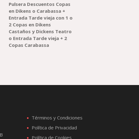
Pulsera Descuentos Copas
en
Dikens o Carabassa
+
Entrada
Tarde vieja con 1 o
2 Copas en
Dikens
Castaños
y
Dickens
Teatro
o
Entrada
Tarde vieja + 2
Copas
Carabassa
Términos y Condiciones
Política de Privacidad
1B
Política de Cookies