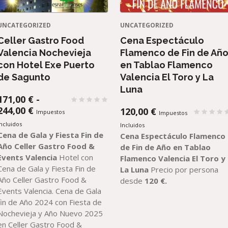
UNCATEGORIZED
UNCATEGORIZED
Celler Gastro Food
Cena Espectáculo
Valencia Nochevieja
Flamenco de Fin de Añ
con Hotel Exe Puerto
en Tablao Flamenco
de Sagunto
Valencia El Toro y La
Luna
171,00
€
-
RANGO
244,00
€
120,00
€
Impuestos
Impuestos
DE
Incluidos
Incluidos
PRECIOS:
Cena de Gala y Fiesta Fin de
Cena Espectáculo Flamenco
DESDE
Año Celler Gastro Food &
de Fin de Año en Tablao
171,00 €
Events Valencia
Hotel con
Flamenco Valencia El Toro y
HASTA
Cena de Gala y Fiesta Fin de
La Luna
Precio por persona
244,00 €
Año Celler Gastro Food &
desde
120 €.
Events Valencia. Cena de Gala
fin de Año 2024 con Fiesta de
Nochevieja y Año Nuevo 2025
en Celler Gastro Food &