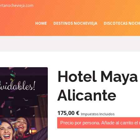
rtanochevieja.com
HOME
DESTINOS NOCHEVIEJA
DISCOTECAS NOCH
Hotel Maya
Alicante
175,00
€
Impuestos Incluidos
Precio por persona. Añade al carrito el 