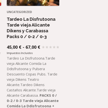
UNCATEGORIZED
Tardeo La Disfrutoona
o
Tarde vieja Alicante
Dikens y Carabassa
Packs 0 / 0-2 / 0-3
RANGO
45,00
€
-
67,00
€
DE
Impuestos Incluidos
PRECIOS:
Tardeo La Disfrutoona.Tarde
DESDE
vieja Alicante Comida La
45,00 €
Ddisfrutoona y Pulsera
HASTA
Descuento Copas Pubs. Tarde
67,00 €
vieja Dikens Teatro
Alicante.Tardeo Dikens
Castaños Alicante.Tarde vieja
Alicante Carabassa.
PACKS 0 /
0-2 / 0-3
Tarde vieja Alicante
Comida La Ddisfrutoona
+