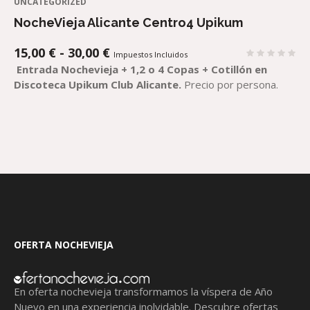
UNCATEGORIZED
NocheVieja Alicante Centro4 Upikum
RANGO
15,00
€
-
30,00
€
Impuestos Incluidos
DE
Entrada Nochevieja + 1,2 o 4 Copas + Cotillón
en
PRECIOS:
Discoteca Upikum Club Alicante.
Precio por persona.
DESDE
15,00 €
HASTA
30,00 €
OFERTA NOCHEVIEJA
En oferta nochevieja transformamos la víspera de Año
Nuevo en una experiencia inolvidable. Descubre ofertas