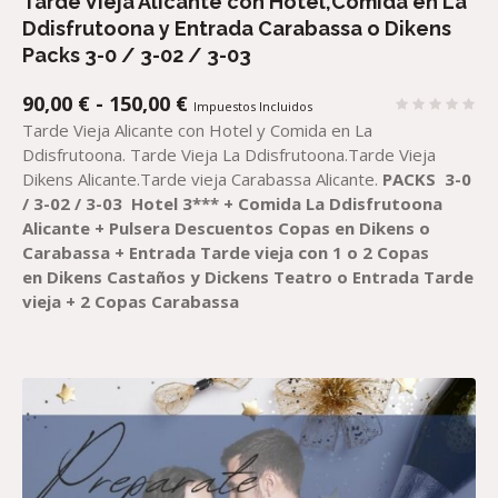
Tarde Vieja Alicante con Hotel,Comida en La
Ddisfrutoona y Entrada Carabassa o Dikens
Packs 3-0 / 3-02 / 3-03
RANGO
90,00
€
-
150,00
€
Impuestos Incluidos
DE
Tarde Vieja Alicante con Hotel y Comida en La
PRECIOS:
Ddisfrutoona. Tarde Vieja La Ddisfrutoona.Tarde Vieja
DESDE
Dikens Alicante.Tarde vieja Carabassa Alicante.
PACKS
3-0
90,00 €
/ 3-02 / 3-03
Hotel 3***
+
Comida
La Ddisfrutoona
HASTA
Alicante
+
Pulsera Descuentos
Copa
s
en
Dikens o
150,00 €
Carabassa
+
Entrada
Tarde vieja con 1 o 2 Copas
en
Dikens Castaños
y
Dickens
Teatro
o
Entrada
Tarde
vieja + 2 Copas
Carabassa