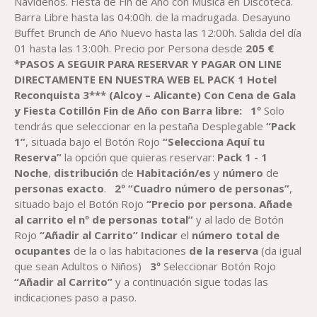
Navideños. Fiesta de Fin de Año con Música en Discoteca.
Barra Libre hasta las 04:00h. de la madrugada. Desayuno
Buffet Brunch de Año Nuevo hasta las 12:00h. Salida del día
01 hasta las 13:00h. Precio por Persona desde
205
€
*PASOS A SEGUIR PARA RESERVAR
Y PAGAR
ON LINE
DIRECTAMENTE EN NUESTRA WEB
EL
PACK
1
H
otel
Reconquista
3*** (Alcoy – Alicante)
Con Cena de Gala
y Fiesta Cotillón Fin de Año con Barra libre
:
1º
Solo
tendrás que seleccionar en la pestaña Desplegable
“Pack
1”
, situada bajo el Botón Rojo
“Selecciona Aquí tu
Reserva”
la opción que quieras reservar:
Pack
1 - 1
Noche
,
distribución
de
Habitación
/es
y
número
de
personas exacto
.
2º “Cuadro número de personas”
,
situado bajo el Botón Rojo
“Precio por persona. Añade
al carrito el nº de personas total”
y al lado de Botón
Rojo
“Añadir al Carrito”
Indicar
el
número total de
ocupantes
de la o las habitaciones
de la reserva
(da igual
que sean Adultos o Niños)
3º
Seleccionar Botón Rojo
“Añadir al Carrito”
y a continuación sigue todas las
indicaciones paso a paso.