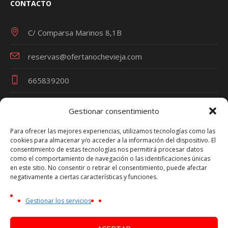
CONTACTO
C/ Comparsa Marinos 8,1B
reservas@ofertanochevieja.com
665839200
Gestionar consentimiento
Términos y Condiciones
Para ofrecer las mejores experiencias, utilizamos tecnologías como las
cookies para almacenar y/o acceder a la información del dispositivo. El
Política de Privacidad
consentimiento de estas tecnologías nos permitirá procesar datos
Política de Cookies
como el comportamiento de navegación o las identificaciones únicas
en este sitio. No consentir o retirar el consentimiento, puede afectar
Aviso Legal
negativamente a ciertas características y funciones.
Oferta Nochevieja es una marca de VIAJES TRAVEL
Gestionar los servicios
PARTY - Nº Licencia Turística CV-m1692A
NIF Persona Física - 44753270P