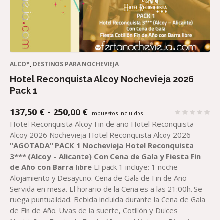
ALCOY
,
DESTINOS PARA NOCHEVIEJA
Hotel Reconquista Alcoy Nochevieja 2026
Pack 1
RANGO
137,50
€
-
250,00
€
Impuestos Incluidos
DE
Hotel Reconquista Alcoy Fin de año Hotel Reconquista
PRECIOS:
Alcoy 2026 Nochevieja Hotel Reconquista Alcoy 2026
DESDE
"AGOTADA"
PACK 1 Nochevieja H
otel Reconquista
137,50 €
3*** (Alcoy – Alicante)
Con Cena de Gala y Fiesta Fin
HASTA
de Año con Barra libre
El pack 1 incluye: 1 noche
250,00 €
Alojamiento y Desayuno. Cena de Gala de Fin de Año
Servida en mesa. El horario de la Cena es a las 21:00h. Se
ruega puntualidad. Bebida incluida durante la Cena de Gala
de Fin de Año. Uvas de la suerte, Cotillón y Dulces