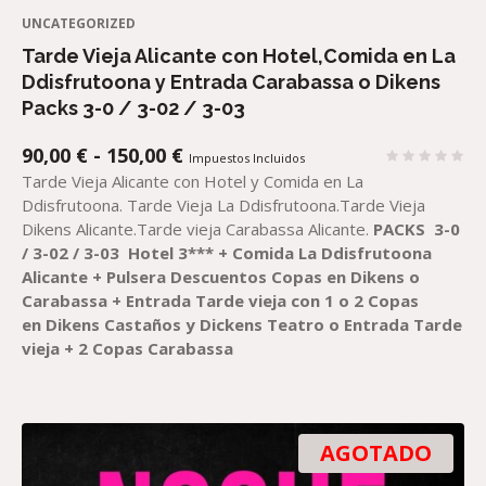
UNCATEGORIZED
Tarde Vieja Alicante con Hotel,Comida en La
Ddisfrutoona y Entrada Carabassa o Dikens
Packs 3-0 / 3-02 / 3-03
RANGO
90,00
€
-
150,00
€
Impuestos Incluidos
DE
Tarde Vieja Alicante con Hotel y Comida en La
PRECIOS:
Ddisfrutoona. Tarde Vieja La Ddisfrutoona.Tarde Vieja
DESDE
Dikens Alicante.Tarde vieja Carabassa Alicante.
PACKS
3-0
90,00 €
/ 3-02 / 3-03
Hotel 3***
+
Comida
La Ddisfrutoona
HASTA
Alicante
+
Pulsera Descuentos
Copa
s
en
Dikens o
150,00 €
Carabassa
+
Entrada
Tarde vieja con 1 o 2 Copas
en
Dikens Castaños
y
Dickens
Teatro
o
Entrada
Tarde
vieja + 2 Copas
Carabassa
AGOTADO