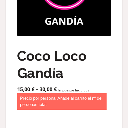
Coco Loco
Gandía
RANGO
15,00
€
-
30,00
€
Impuestos Incluidos
DE
Precio por persona. Añade al carrito el nº de
PRECIOS:
personas total.
DESDE
15,00 €
HASTA
30,00 €