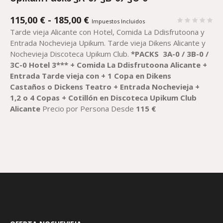
RANGO
115,00
€
-
185,00
€
Impuestos Incluidos
DE
Tarde vieja Alicante con Hotel, Comida La Ddisfrutoona y
PRECIOS:
Entrada Nochevieja Upikum. Tarde vieja Dikens Alicante y
DESDE
Nochevieja Discoteca Upikum Club.
*
PACKS
3A-0 / 3B-0 /
115,00 €
3C-0
Hotel 3***
+
Comida
La Ddisfrutoona Alicante
+
HASTA
Entrada
Tarde vieja con + 1 Copa en
Dikens
185,00 €
Castaños
o
Dickens
Teatro
+ Entrada
Nochevieja +
1,
2
o 4
Copas + Cotillón en Discoteca Upikum Club
Alicante
Precio por Persona Desde
115
€