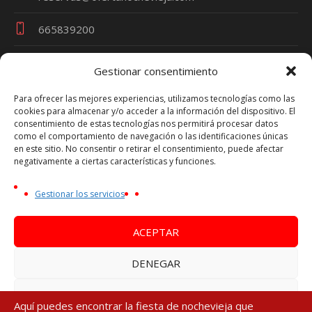
665839200
Gestionar consentimiento
Términos y Condiciones
Para ofrecer las mejores experiencias, utilizamos tecnologías como las
cookies para almacenar y/o acceder a la información del dispositivo. El
Política de Privacidad
consentimiento de estas tecnologías nos permitirá procesar datos
Política de Cookies
como el comportamiento de navegación o las identificaciones únicas
en este sitio. No consentir o retirar el consentimiento, puede afectar
Aviso Legal
negativamente a ciertas características y funciones.
Oferta Nochevieja es una marca de VIAJES TRAVEL
Gestionar los servicios
PARTY - Nº Licencia Turística CV-m1692A
NIF Persona Física - 44753270P
ACEPTAR
DENEGAR
VER PREFERENCIAS
Aquí puedes encontrar la fiesta de nochevieja que