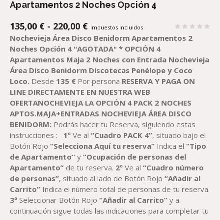
Apartamentos 2 Noches Opción 4
RANGO
135,00
€
-
220,00
€
Impuestos Incluidos
DE
Nochevieja Área Disco Benidorm Apartamentos 2
PRECIOS:
Noches Opción 4
"AGOTADA"
* OPCIÓN 4
DESDE
Apartamentos Maja 2 Noches con Entrada Nochevieja
135,00 €
Área Disco Benidorm Discotecas Penélope y Coco
HASTA
Loco.
Desde
135 €
Por persona
RESERVA Y PAGA ON
220,00 €
LINE DIRECTAMENTE EN NUESTRA WEB
OFERTA
NOCHEVIEJA
LA OPCIÓN 4 PACK 2 NOCHES
APTOS.MAJA+ENTRADAS NOCHEVIEJA ÁREA DISCO
BENIDORM
:
Podrás hacer tu Reserva, siguiendo estas
instrucciones :
1º
Ve al
“Cuadro PACK 4”
, situado bajo el
Botón Rojo
“Selecciona Aquí tu reserva”
Indica el
“Tipo
de Apartamento”
y
“Ocupación de personas del
Apartamento”
de tu reserva.
2º
Ve al
“Cuadro número
de personas”
, situado al lado de Botón Rojo
“Añadir al
Carrito”
Indica el número total de personas de tu reserva.
3º
Seleccionar Botón Rojo
“Añadir al Carrito”
y a
continuación sigue todas las indicaciones para completar tu