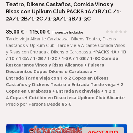
Teatro, Dikens Castaños, Comida Vinos y
Risas con Upikum Club PACKS 1A/1B/1C /1-
2A/1-2B/1-2C /1-3A/1-3B/1-3C
RANGO
85,00
€
-
115,00
€
Impuestos Incluidos
DE
Tarde vieja Alicante Carabassa, Dikens Teatro, Dikens
PRECIOS:
Castaños y Upikum Club. Tarde vieja Alicante Comida Vinos
DESDE
y Risas con Entrada a Dikens o Carabassa.
*
PACKS 1
A / 1
B
85,00 €
/
1C /
1-2
A / 1-2
B /
1-2C /
1-3
A / 1-3
B /
1-3C
Comida
HASTA
R
estaurante Vinos y Risas Alicante
+
Pulsera
115,00 €
Descuentos Copas
Dikens o Carabassa
+
Entrada
Tarde vieja con 1 o 2 Copas en
Dikens
Castaños
y
Dickens
Teatro
o
Entrada
Tarde vieja + 2
Copas en
Carabassa
+ Entrada
Nochevieja +
1,
2
o
4
Copas + Cotillón en Discoteca Upikum Club Alicante
Precio por Persona Desde
85
€
AGOTADO