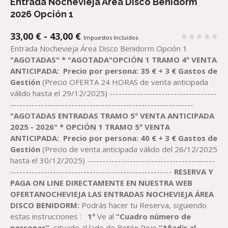
Entrada Nochevieja Àrea Disco Benidorm
2026 Opción 1
RANGO
33,00
€
-
43,00
€
Impuestos Incluidos
DE
Entrada Nochevieja Área Disco Benidorm Opción 1
PRECIOS:
"AGOTADAS"
* "AGOTADA"OPCIÓN
1 TRAMO 4º VENTA
DESDE
ANTICIPADA
:
P
recio
por persona
:
3
5
€
+ 3 € Gastos de
33,00 €
Gestión
(Precio OFERTA 24 HORAS de venta anticipada
HASTA
válido hasta el 29/12/2025) -----------------------------------
43,00 €
------------------------------------------------------------
"AGOTADAS ENTRADAS TRAMO 5º VENTA ANTICIPADA
2025 - 2026"
* OPCIÓN
1 TRAMO 5º VENTA
ANTICIPADA
:
P
recio
por persona
:
40
€
+ 3 € Gastos de
Gestión
(Precio de venta anticipada válido del 26/12/2025
hasta el 30/12/2025) ------------------------------------------
-----------------------------------------------------
RESERVA Y
PAGA ON LINE DIRECTAMENTE EN NUESTRA WEB
OFERTA
NOCHEVIEJA
LAS ENTRADAS NOCHEVIEJA ÁREA
DISCO BENIDORM
:
Podrás hacer tu Reserva, siguiendo
estas instrucciones :
1º
Ve al
“Cuadro número de
personas”
, situado al lado de Botón Rojo
“Añadir al