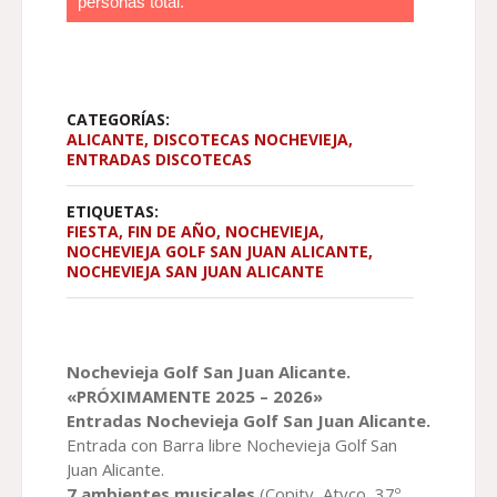
personas total.
DESDE
50,00 €
HASTA
60,00 €
CATEGORÍAS:
ALICANTE
,
DISCOTECAS NOCHEVIEJA
,
ENTRADAS DISCOTECAS
ETIQUETAS:
FIESTA
,
FIN DE AÑO
,
NOCHEVIEJA
,
NOCHEVIEJA GOLF SAN JUAN ALICANTE
,
NOCHEVIEJA SAN JUAN ALICANTE
Nochevieja
Golf San Juan Alicante
.
«PRÓXIMAMENTE 2025 – 2026»
Entradas
Nochevieja
Golf San Juan Alicante
.
Entrada con Barra libre Nochevieja Golf San
Juan Alicante.
7 ambientes musicales
(Copity, Atyco, 37º,