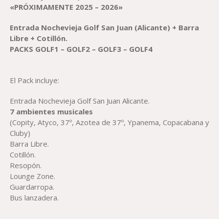
«PRÓXIMAMENTE 2025 – 2026»
Entrada Nochevieja
Golf San Juan (Alicante)
+
Barra
Libre
+ Cotillón.
PACKS
GOLF
1 –
GOLF
2 –
GOLF3 – GOLF4
El Pack incluye:
Entrada Nochevieja Golf San Juan Alicante.
7 ambientes musicales
(Copity, Atyco, 37º, Azotea de 37º, Ypanema, Copacabana y
Cluby)
Barra Libre.
Cotillón.
Resopón.
Lounge Zone.
Guardarropa.
Bus lanzadera.