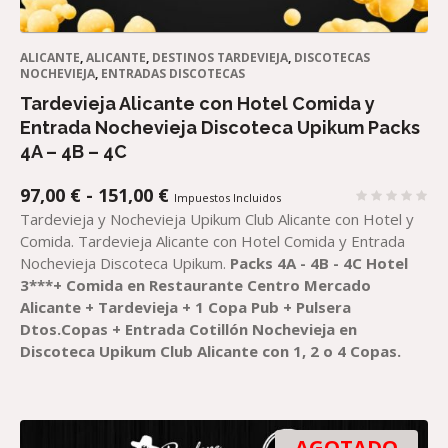
ALICANTE
,
ALICANTE
,
DESTINOS TARDEVIEJA
,
DISCOTECAS
NOCHEVIEJA
,
ENTRADAS DISCOTECAS
Tardevieja Alicante con Hotel Comida y
Entrada Nochevieja Discoteca Upikum Packs
4A – 4B – 4C
RANGO
97,00
€
-
151,00
€
Impuestos Incluidos
DE
Tardevieja y Nochevieja Upikum Club Alicante con Hotel y
PRECIOS:
Comida. Tardevieja Alicante con Hotel Comida y Entrada
DESDE
Nochevieja Discoteca Upikum.
Packs 4A - 4B - 4C
Hotel
97,00 €
3***+ Comida en Restaurante Centro Mercado
HASTA
Alicante + Tardevieja + 1 Copa Pub + Pulsera
151,00 €
Dtos.Copas + Entrada Cotillón Nochevieja en
Discoteca Upikum Club Alicante con 1, 2 o 4 Copas.
AGOTADO