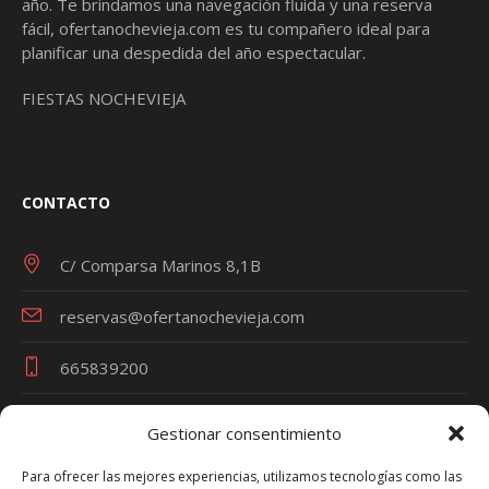
año. Te brindamos una navegación fluida y una reserva
fácil,
ofertanochevieja.com
es tu compañero ideal para
planificar una despedida del año espectacular.
FIESTAS NOCHEVIEJA
CONTACTO
C/ Comparsa Marinos 8,1B
reservas@ofertanochevieja.com
665839200
Gestionar consentimiento
Términos y Condiciones
Para ofrecer las mejores experiencias, utilizamos tecnologías como las