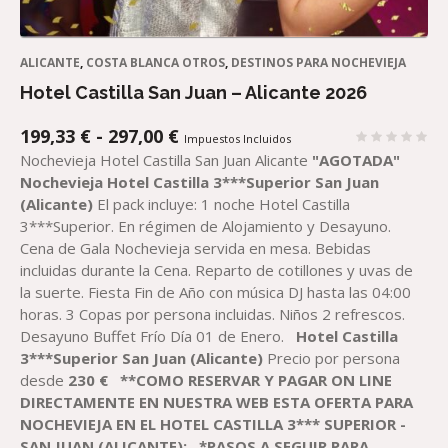
ALICANTE
,
COSTA BLANCA OTROS
,
DESTINOS PARA NOCHEVIEJA
Hotel Castilla San Juan – Alicante 2026
RANGO
199,33
€
-
297,00
€
Impuestos Incluidos
DE
Nochevieja Hotel Castilla San Juan Alicante
"AGOTADA"
PRECIOS:
Nochevieja Hotel Castilla 3***Superior San Juan
DESDE
(Alicante)
El pack incluye: 1 noche Hotel Castilla
199,33 €
3***Superior. En régimen de Alojamiento y Desayuno.
HASTA
Cena de Gala Nochevieja servida en mesa. Bebidas
297,00 €
incluidas durante la Cena. Reparto de cotillones y uvas de
la suerte. Fiesta Fin de Año con música DJ hasta las 04:00
horas. 3 Copas por persona incluidas. Niños 2 refrescos.
Desayuno Buffet Frío Día 01 de Enero.
Hotel Castilla
3***Superior San Juan (Alicante)
Precio por persona
desde
230
€
**COMO RESERVAR Y PAGAR ON LINE
DIRECTAMENTE EN NUESTRA WEB ESTA OFERTA PARA
NOCHEVIEJA EN EL HOTEL CASTILLA 3*** SUPERIOR -
SAN JUAN (ALICANTE)
:
*PASOS A SEGUIR PARA