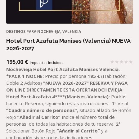
DESTINOS PARA NOCHEVIEJA
,
VALENCIA
Hotel Port Azafata Manises (Valencia) NUEVA
2026-2027
195,00
€
Impuestos Incluidos
Nochevieja Hotel Port Azafata Manises Valencia.
*PACK 1 NOCHE:
Precio por persona
195
€
(Habitación
Doble 2 Adultos)
"NUEVA 2026-2027"
RESERVA Y PAGA
ON LINE DIRECTAMENTE ESTA OFERTANOCHEVIEJA
Hotel Port Azafata 4****(Manises-Valencia):
Podrás
hacer tu Reserva, siguiendo estas instrucciones :
1º
Ve al
“Cuadro número de personas”
, situado al lado de Botón
Rojo
“Añadir al Carrito”
Indica el número total de
personas, de todas las habitaciones de tu reserva.
2º
Seleccionar Botón Rojo
“Añadir al Carrito”
y a
continuación sigue todas las indicaciones.