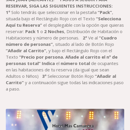
RESERVAR, SIGA LAS SIGUIENTES INSTRUCCIONES:
1º
Solo tendrás que seleccionar en la pestaña
“Pack”
,
situada bajo el Rectángulo Rojo con el Texto
“Selecciona
Aquí tu Reserva”
el desplegable con la opción que quieras
reservar:
Pack
1
o
2
Noches
, Distribución de Habitación o
Habitaciones y número de personas.
2º
Ve al
“Cuadro
número de personas”
, situado al lado de Botón Rojo
“Añadir al Carrito”
, y bajo el Rectángulo Rojo con el
Texto
“Precio por persona. Añade al carrito el nº de
personas total”
Indica
el
número total
de ocupantes
en las habitaciones de tu reserva (da igual que sean
Adultos o Niños)
3º
Seleccionar Botón Rojo
“Añadir al
Carrito”
y a continuación sigue todas las indicaciones paso
a paso.