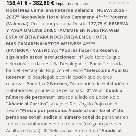
RANGO
158,41
€
-
382,80
€
Impuestos Incluidos
DE
Hotel Mas Camarena Paterna Valencia
"NUEVA 2026 -
PRECIOS:
2027"
Nochevieja Hotel Mas Camarena 4**** Paterna
DESDE
(Valencia).
Precio por persona Desde
177,75
€
RESERVA
158,41 €
Y PAGA ON LINE DIRECTAMENTE EN NUESTRA WEB
HASTA
ESTA OFERTA PARA NOCHEVIEJA EN EL
H
OTEL
382,80 €
M
AS
C
AMARENA/
A
PTOS.
W
ELNESS 4****
(PATERNA
-
VALENCIA
)
:
*Podrás hacer tu Reserva,
siguiendo estas instrucciones
:
1º
Solo tendrás que
seleccionar en la pestaña Desplegable
“Packs”
, situada
bajo el Rectángulo Rojo con el Texto
“Selecciona Aquí tu
Reserva”
el desplegable con la opción que quieras
reservar:
Pack
1
o
2
Noche
s
, Distribución de Habitación o
Habitaciones y número de personas.
2º
Ve al
“Cuadro
número de personas”
, situado al lado de Botón Rojo
“Añadir al Carrito”
, y bajo el Rectángulo Rojo con el
Texto
“Precio por persona. Añade al carrito el nº de
personas total”
Indica
el
número total
de personas en
todas las habitaciones de tu reserva (da igual que sean
Adultos o Niños)
3º
Seleccionar Botón Rojo
“Añadir al