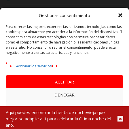
Gestionar consentimiento
Términos y Condiciones
Para ofrecer las mejores experiencias, utilizamos tecnologías como las
cookies para almacenar y/o acceder a la información del dispositivo. El
Política de Privacidad
consentimiento de estas tecnologías nos permitirá procesar datos
Política de Cookies
como el comportamiento de navegación o las identificaciones únicas
en este sitio. No consentir o retirar el consentimiento, puede afectar
Aviso Legal
negativamente a ciertas características y funciones.
Oferta Nochevieja es una marca de VIAJES TRAVEL
Gestionar los servicios
PARTY - Nº Licencia Turística CV-m1692A
NIF Persona Física - 44753270P
ACEPTAR
DENEGAR
VER PREFERENCIAS
Aquí puedes encontrar la fiesta de nochevieja que
Política de Privacidad
/ Fusionarte Comunicación © 2024. Todos los
mejor se adapte a ti para celebrar la última noche del
Política de cookies
Política de Privacidad
Aviso Legal
derechos reservados
año.