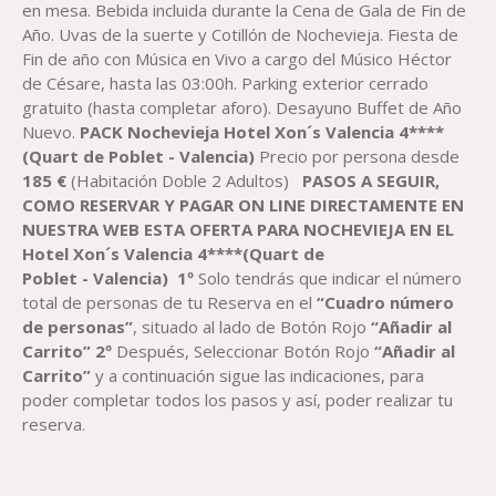
en mesa. Bebida incluida durante la Cena de Gala de Fin de
Año. Uvas de la suerte y Cotillón de Nochevieja. Fiesta de
Fin de año con Música en Vivo a cargo del Músico Héctor
de Césare, hasta las 03:00h. Parking exterior cerrado
gratuito (hasta completar aforo). Desayuno Buffet de Año
Nuevo.
PACK Nochevieja Hotel Xon´s Valencia 4****
(Quart de Poblet - Valencia)
Precio por persona desde
18
5 €
(Habitación Doble 2 Adultos)
PASOS A SEGUIR,
COMO RESERVAR Y PAGAR ON LINE DIRECTAMENTE EN
NUESTRA WEB ESTA OFERTA PARA NOCHEVIEJA EN EL
Hotel Xon´s Valencia 4****(Quart de
Poblet
-
Valencia)
1º
Solo tendrás que indicar el número
total de personas de tu Reserva en el
“Cuadro número
de personas”
, situado al lado de Botón Rojo
“Añadir al
Carrito”
2º
Después, Seleccionar Botón Rojo
“Añadir al
Carrito”
y a continuación sigue las indicaciones, para
poder completar todos los pasos y así, poder realizar tu
reserva.