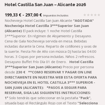
Hotel Castilla San Juan – Alicante 2026
RANGO
199,33
€
-
297,00
€
Impuestos Incluidos
DE
Nochevieja Hotel Castilla San Juan Alicante
"AGOTADA"
PRECIOS:
Nochevieja Hotel Castilla 3***Superior San Juan
DESDE
(Alicante)
El pack incluye: 1 noche Hotel Castilla
199,33 €
3***Superior. En régimen de Alojamiento y Desayuno.
HASTA
Cena de Gala Nochevieja servida en mesa. Bebidas
297,00 €
incluidas durante la Cena. Reparto de cotillones y uvas de
la suerte. Fiesta Fin de Año con música DJ hasta las 04:00
horas. 3 Copas por persona incluidas. Niños 2 refrescos.
Desayuno Buffet Frío Día 01 de Enero.
Hotel Castilla
3***Superior San Juan (Alicante)
Precio por persona
desde
230
€
**COMO RESERVAR Y PAGAR ON LINE
DIRECTAMENTE EN NUESTRA WEB ESTA OFERTA PARA
NOCHEVIEJA EN EL HOTEL CASTILLA 3*** SUPERIOR -
SAN JUAN (ALICANTE)
:
*PASOS A SEGUIR PARA
RESERVAR, SIGA LAS SIGUIENTES INSTRUCCIONES:
1º
Solo tendrás que seleccionar en la pestaña
“Pack”
,
situada bajo el Rectángulo Rojo con el Texto
“Selecciona