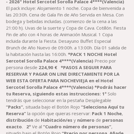
PRECIOS:
- 2026"
Hotel
Sercotel
Sorolla Palace 4****(Valencia)
DESDE
El pack incluye: Alojamiento 1 noche. Copa de bienvenida a
186,76 €
las 20:30h. Cena de Gala Fin de Año Servida en Mesa. Con
HASTA
bodega y bebidas incluidas. (comienzo de la cena a las
284,90 €
21:00 h). Uvas de la suerte y Copa de Cava. Cotillón. Fiesta
Fin de año con 4 horas de Animación Musical. 1 Copa
incluida durante la Fiesta. Desayuno Buffet Especial
Brunch de Año Nuevo de 09:00h. a 13:00h. Día 01 salida de
la habitación hasta las 16:00h.
*PACK 1 NOCHE Hotel
Sercotel
Sorolla Palace 4****(Valencia)
Precio por
persona desde
224,90
€
*PASOS A SEGUIR PARA
RESERVAR Y PAGAR ON LINE DIRECTAMENTE POR LA
WEB ESTA OFERTA PARA NOCHEVIEJA
en el
Hotel
Sercotel
Sorolla Palace 4****(Valencia)
*Podrás hacer
tu Reserva, siguiendo estas instrucciones
:
1º
Solo
tendrás que seleccionar en la pestaña Desplegable
“Packs”
, situada bajo el Botón Rojo
“Selecciona Aquí tu
Reserva”
la opción que quieras reservar:
Pack
1
Noche
,
distribución
de
Habitación
/es
y
número
de
personas
exacto
.
2º
Ve al
“Cuadro número de personas”
,
situado bajo el Botón Rojo
“Precio por persona. Añade