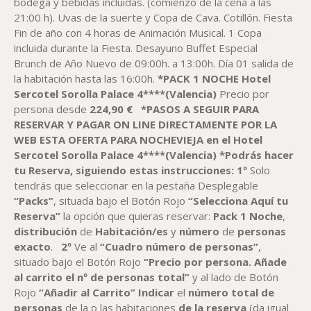
bodega y bebidas incluidas. (comienzo de la cena a las
284,90 €
21:00 h). Uvas de la suerte y Copa de Cava. Cotillón. Fiesta
Fin de año con 4 horas de Animación Musical. 1 Copa
incluida durante la Fiesta. Desayuno Buffet Especial
Brunch de Año Nuevo de 09:00h. a 13:00h. Día 01 salida de
la habitación hasta las 16:00h.
*PACK 1 NOCHE Hotel
Sercotel
Sorolla Palace 4****(Valencia)
Precio por
persona desde
224,90
€
*PASOS A SEGUIR PARA
RESERVAR Y PAGAR ON LINE DIRECTAMENTE POR LA
WEB ESTA OFERTA PARA NOCHEVIEJA
en el
Hotel
Sercotel
Sorolla Palace 4****(Valencia)
*Podrás hacer
tu Reserva, siguiendo estas instrucciones
:
1º
Solo
tendrás que seleccionar en la pestaña Desplegable
“Packs”
, situada bajo el Botón Rojo
“Selecciona Aquí tu
Reserva”
la opción que quieras reservar:
Pack
1
Noche
,
distribución
de
Habitación
/es
y
número
de
personas
exacto
.
2º
Ve al
“Cuadro número de personas”
,
situado bajo el Botón Rojo
“Precio por persona. Añade
al carrito el nº de personas total”
y al lado de Botón
Rojo
“Añadir al Carrito”
Indicar
el
número total de
personas
de la o las habitaciones
de la reserva
(da igual