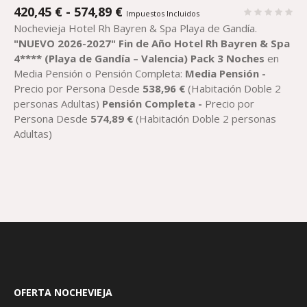
RANGO
420,45
€
-
574,89
€
Impuestos Incluidos
DE
Nochevieja Hotel Rh Bayren & Spa Playa de Gandía.
PRECIOS:
"
NUEVO 2026-2027
"
Fin de Año Hotel Rh Bayren & Spa
DESDE
4**** (Playa de Gandía – Valencia)
Pack
3 Noches
en
420,45 €
Media Pensión o Pensión Completa:
Media Pensión -
HASTA
Precio por Persona Desde
538,96
€
(Habitación Doble 2
574,89 €
personas Adultas)
Pensión Completa -
Precio por
Persona Desde
574,89
€
(Habitación Doble 2 personas
Adultas)
OFERTA NOCHEVIEJA