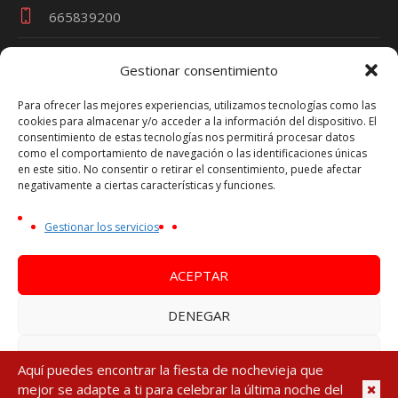
665839200
Gestionar consentimiento
Términos y Condiciones
Para ofrecer las mejores experiencias, utilizamos tecnologías como las
cookies para almacenar y/o acceder a la información del dispositivo. El
Política de Privacidad
consentimiento de estas tecnologías nos permitirá procesar datos
como el comportamiento de navegación o las identificaciones únicas
Política de Cookies
en este sitio. No consentir o retirar el consentimiento, puede afectar
Aviso Legal
negativamente a ciertas características y funciones.
Oferta Nochevieja es una marca de VIAJES TRAVEL
Gestionar los servicios
PARTY - Nº Licencia Turística CV-m1692A
NIF Persona Física - 44753270P
ACEPTAR
DENEGAR
VER PREFERENCIAS
Aquí puedes encontrar la fiesta de nochevieja que
Política de Privacidad
/ Fusionarte Comunicación © 2024. Todos los
mejor se adapte a ti para celebrar la última noche del
Política de cookies