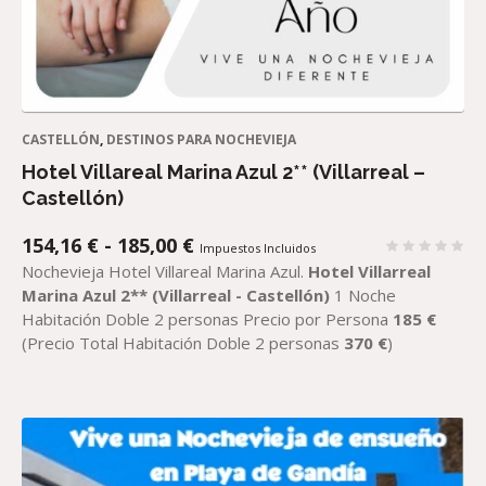
CASTELLÓN
,
DESTINOS PARA NOCHEVIEJA
Hotel Villareal Marina Azul 2** (Villarreal –
Castellón)
RANGO
154,16
€
-
185,00
€
Impuestos Incluidos
DE
Nochevieja Hotel Villareal Marina Azul.
Hotel Villarreal
PRECIOS:
Marina Azul 2** (Villarreal - Castellón)
1 Noche
DESDE
Habitación Doble 2 personas Precio por Persona
185
€
154,16 €
(Precio Total Habitación Doble 2 personas
370
€
)
HASTA
185,00 €