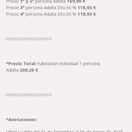
Precio
1ª y 2ª
persona Adulta
169,90
€
Precio
3ª
persona Adulta Dto.30 %
118,93
€
Precio
4
ª
persona Adulta Dto.30 %
118,93
€
//////////////////////////
*
Precio
Total
Habitación Individual 1 persona
Adulta
208,20
€
//////////////////////////
*Anotaciones:
Oferta valida del 31 de Diciembre al 01 de Enero de 2025.