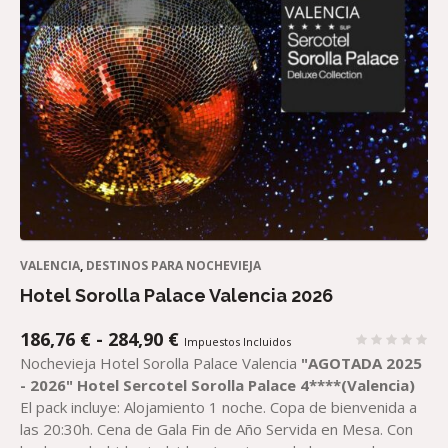
VALENCIA
,
DESTINOS PARA NOCHEVIEJA
Hotel Sorolla Palace Valencia 2026
RANGO
186,76
€
-
284,90
€
Impuestos Incluidos
DE
Nochevieja Hotel Sorolla Palace Valencia
"AGOTADA 2025
PRECIOS:
- 2026"
Hotel
Sercotel
Sorolla Palace 4****(Valencia)
DESDE
El pack incluye: Alojamiento 1 noche. Copa de bienvenida a
186,76 €
las 20:30h. Cena de Gala Fin de Año Servida en Mesa. Con
HASTA