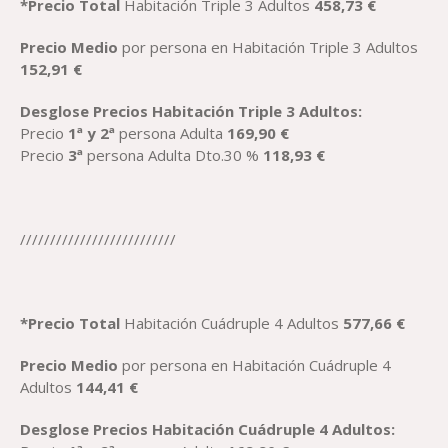
*
Precio
Total
Habitación Triple 3 Adultos
458,73
€
Precio
Medio
por persona en Habitación Triple 3 Adultos
152,91
€
Desglose
Precio
s
Habitación
T
riple
3 Adultos:
Precio
1ª y 2ª
persona Adulta
169,90
€
Precio
3ª
persona Adulta Dto.30 %
118,93
€
//////////////////////////
*
Precio
Total
Habitación Cuádruple 4 Adultos
577,66
€
Precio M
edio
por persona en Habitación Cuádruple 4
Adultos
144,41
€
Desglose
Precio
s
Habitación Cuádruple
4 Adultos: